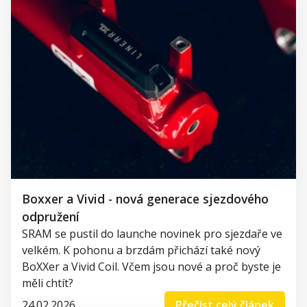
Boxxer a Vivid - nová generace sjezdového
odpružení
SRAM se pustil do launche novinek pro sjezdaře ve
velkém. K pohonu a brzdám přichází také nový
BoXXer a Vivid Coil. Včem jsou nové a proč byste je
měli chtít?
24.02.2026
Přečíst celý článek