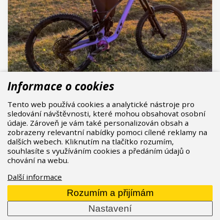
Informace o cookies
Proč si Gabča Dostálová vybrala pro 2025
Tento web používá cookies a analytické nástroje pro
Force?
sledování návštěvnosti, které mohou obsahovat osobní
V roce 2025 rozšíří řady GT Bicycles ambasadorů
údaje. Zároveň je vám také personalizován obsah a
Gabča Dostálová, která tak bude druhou do party
zobrazeny relevantní nabídky pomoci cílené reklamy na
ke Kristýně Havlické. Gabču můžete potkat
dalších webech. Kliknutím na tlačítko rozumím,
souhlasíte s využíváním cookies a předáním údajů o
především na Rychlebských Stezkách, které má
chování na webu.
jako takový svůj domácí rajón. Dříve sedlala trailový
model Sensor, od příštího roku ji potkáte na
Další informace
levandulovém modelu Force. Proč se rozhodla pro
Rozumím a přijímám
větší kolo a jak si ho poladila?
Nastavení
13.12.2024
Přečíst celý článek