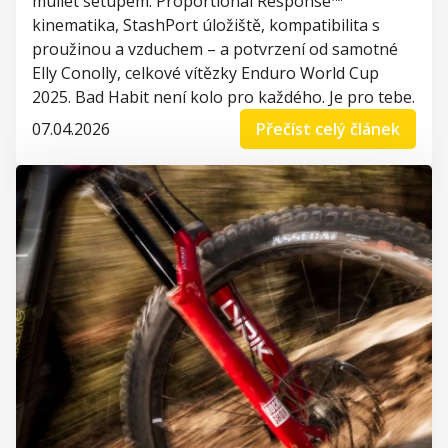
mullet setupem. Proportional Response™
kinematika, StashPort úložiště, kompatibilita s
proužinou a vzduchem – a potvrzení od samotné
Elly Conolly, celkové vítězky Enduro World Cup
2025. Bad Habit není kolo pro každého. Je pro tebe.
07.04.2026
Přečíst celý článek