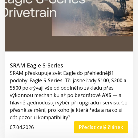
SRAM Eagle S-Series
SRAM přeskupuje svět Eagle do přehlednější
podoby:
Eagle S‑Series
. Tři jasné řady
S100, S200 a
S500
pokrývají vše od odolného základu přes
výkonnou mechaniku až po bezdrátové
AXS
— a
hlavně zjednodušují výběr při upgradu i servisu. Co
přesně se mění, pro koho je která řada a na co si
dát pozor u kompatibility?
07.04.2026
Přečíst celý článek