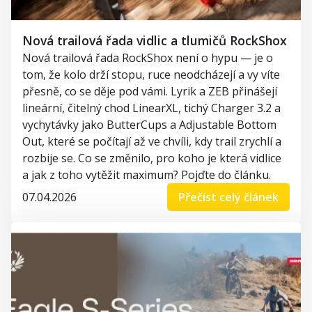
Nová trailová řada vidlic a tlumičů RockShox
Nová trailová řada RockShox není o hypu — je o
tom, že kolo drží stopu, ruce neodcházejí a vy víte
přesně, co se děje pod vámi. Lyrik a ZEB přinášejí
lineární, čitelný chod LinearXL, tichý Charger 3.2 a
vychytávky jako ButterCups a Adjustable Bottom
Out, které se počítají až ve chvíli, kdy trail zrychlí a
rozbije se. Co se změnilo, pro koho je která vidlice
a jak z toho vytěžit maximum? Pojďte do článku.
07.04.2026
Přečíst celý článek