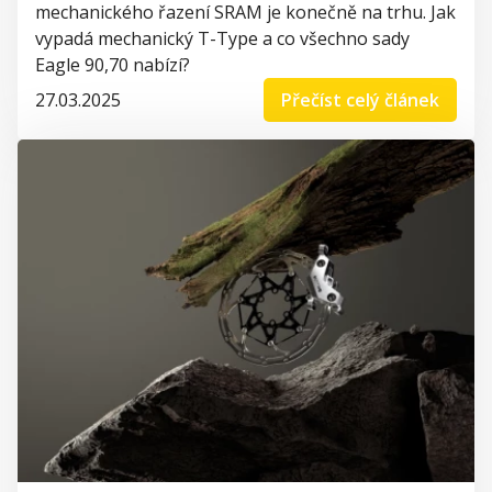
mechanického řazení SRAM je konečně na trhu. Jak
vypadá mechanický T-Type a co všechno sady
Eagle 90,70 nabízí?
27.03.2025
Přečíst celý článek