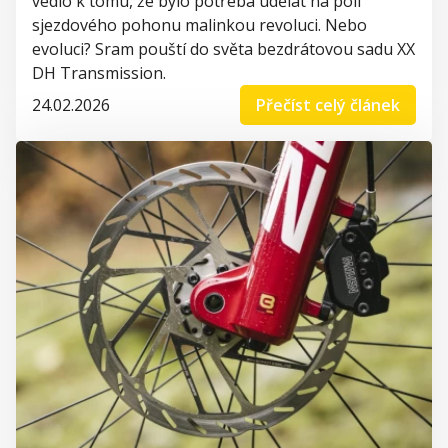
vedlo k tomu, že bylo potřeba udělat na poli
sjezdového pohonu malinkou revoluci. Nebo
evoluci? Sram pouští do světa bezdrátovou sadu XX
DH Transmission.
24.02.2026
Přečíst celý článek