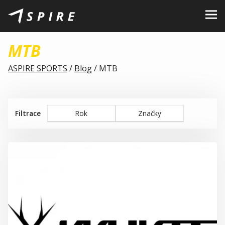
O nás
MTB
Značky
ASPIRE SPORTS
/
Blog
/
MTB
Prodejci
Kariéra
Filtrace
Rok
Značky
B2B Portál
Podporujeme
Blog
Kontakty
CZ
EN
|
SK
|
HU
|
PL