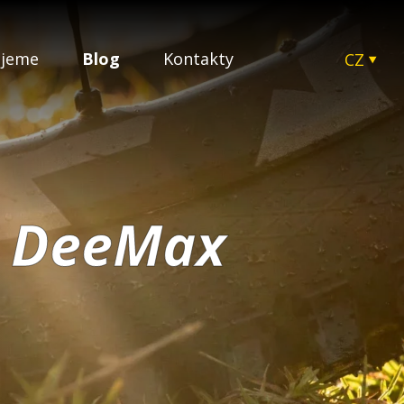
ujeme
Blog
Kontakty
CZ
EN
SK
HU
PL
c DeeMax