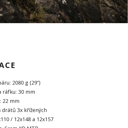
KACE
ru: 2080 g (29”)
ka ráfku: 30 mm
u: 22 mm
 drátů 3x křížených
110 / 12x148 a 12x157