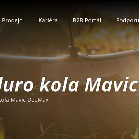
Prodejci
Kariéra
B2B Portál
Podpor
duro kola Mavi
kola Mavic DeeMax