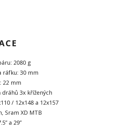
KACE
áru: 2080 g
ka ráfku: 30 mm
u: 22 mm
 dráhů 3x křížených
110 / 12x148 a 12x157
ch, Sram XD MTB
.5” a 29”