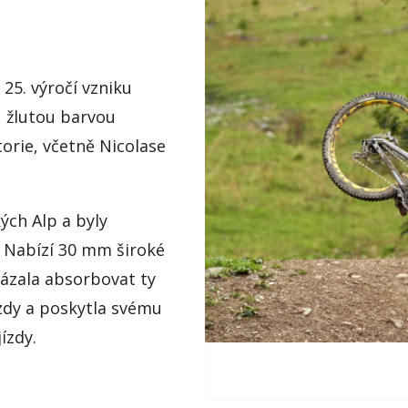
25. výročí vzniku
u žlutou barvou
torie, včetně Nicolase
ých Alp a byly
. Nabízí 30 mm široké
kázala absorbovat ty
ízdy a poskytla svému
ízdy.