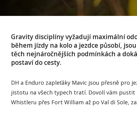
Gravity
disciplíny
vyžadují
maximální
odo
během
jízdy
na
kolo
a
j
ezdce
působí
,
jsou
těch
nejnáročnějších
podmínkách
a
doká
postaví
do
cesty
.
DH a Enduro
zapleťáky
Mavic
jsou
přesně
pro
je
jistotu
na
všech
typech
tratí
.
Dovolí
vám
pustit
Whistleru
přes
Fort
William
až
po Val di Sole,
za