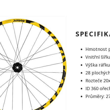
SPECIFI
Hmotnost p
Vnitřní šíř
Výška ráfk
28 plochých
Rozteče 20x
ID 360 oře
Průměry: 27