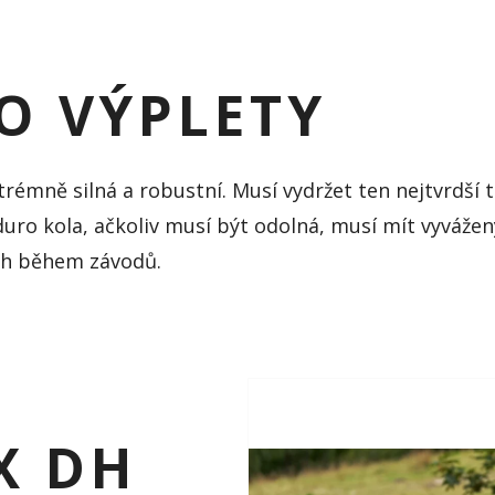
O VÝPLETY
extrémně
silná a robustní. Musí vydržet ten nejtvrdší 
duro kola
, ačkoliv musí být odolná, musí mít vyvážen
ech během závodů.
X DH