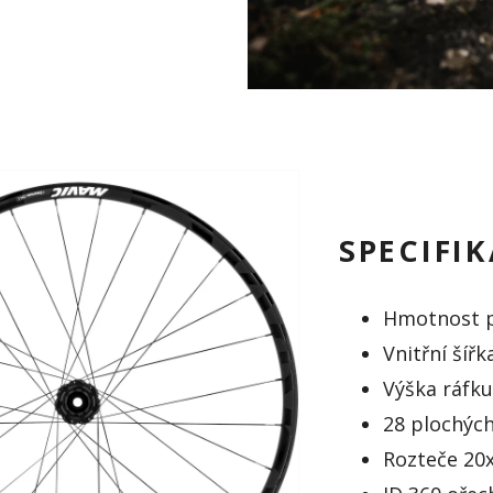
SPECIFI
Hmotnost pá
Vnitřní šíř
Výška ráfk
28 plochých
Rozteče 20x