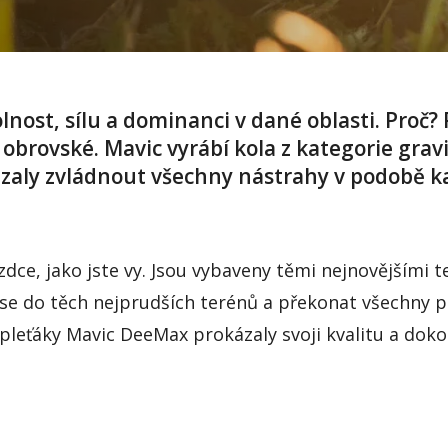
lnost
,
sílu
a
dominanci
v
dané
oblasti
.
Proč
?
obrovské
.
Mavic
vyrábí
kola z
kategorie
grav
zaly
zvládnout
všechny
nástrahy
v
podobě
k
zdce
,
jako
jste
vy
.
Jsou
vybaveny
těmi
nejnovějšími
t
se do
těch
nejprudších
terénů
a
překonat
všechny
p
pleťáky
Mavic
DeeMax
prokáz
aly
svoji
kvalitu
a
doko