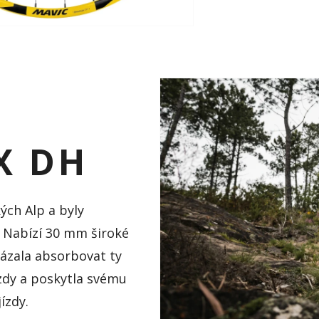
X DH
ých Alp a byly
Nabízí 30 mm široké
kázala absorbovat ty
ízdy a poskytla svému
ízdy.