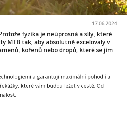
17.06.2024
Protože
fyzika
je
neúprosná
a
síly
,
které
ity
MTB
tak
, aby
absolutně
excelovaly
v
amenů
,
kořenů
nebo
dropů
,
které
se
jim
echnologiemi
a
garantují
maximální
pohodl
í
a
řekážky
,
které
vám
budou
ležet
v
cestě
. Od
nalost
.