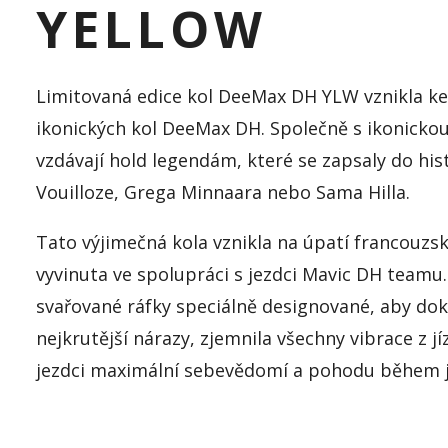
YELLOW
Limitovaná edice kol DeeMax DH YLW vznikla ke 
ikonických kol DeeMax DH. Společně s ikonicko
vzdávají hold legendám, které se zapsaly do his
Vouilloze, Grega Minnaara nebo Sama Hilla.
Tato výjimečná kola vznikla na úpatí francouzsk
vyvinuta ve spolupráci s jezdci Mavic DH teamu
svařované ráfky speciálně designované, aby do
nejkrutější nárazy, zjemnila všechny vibrace z j
jezdci maximální sebevědomí a pohodu během j