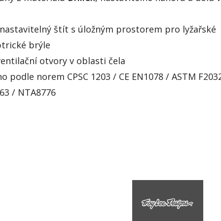
nastavitelný štít s úložným prostorem pro lyžařské
ptrické brýle
entilační otvory v oblasti čela
áno podle norem CPSC 1203 / CE EN1078 / ASTM F203
063 / NTA8776