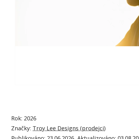
Rok: 2026
Značky:
Troy Lee Designs (
prodejci
)
Publikováno:
23.06.2026
, Aktualizováno:
03.08.20