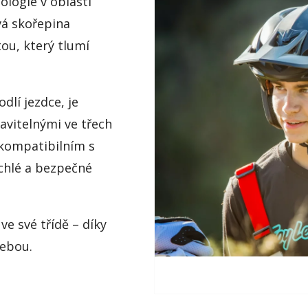
ologie v oblasti
vá skořepina
tou, který tlumí
dlí jezdce, je
avitelnými ve třech
 kompatibilním s
chlé a bezpečné
ve své třídě – díky
sebou.