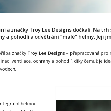
ění a značky Troy Lee Designs dočkali. Na trh
 a pohodlí a odvětrání "malé" helmy. Její jm
přilba značky
Troy Lee Designs
– přepracovaná pro n
aci ventilace, ochrany a pohodlí, díky čemuž je ide
ávodech.
integrální helmou