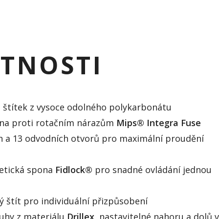
STNOSTI
 štítek z vysoce odolného polykarbonátu
na proti rotačním nárazům
Mips® Integra Fuse
h a 13 odvodních otvorů pro maximální proudění
etická spona
Fidlock®
pro snadné ovládání jednou
ý štít pro individuální přizpůsobení
tuhy z materiálu
Drillex
, nastavitelné nahoru a dolů 