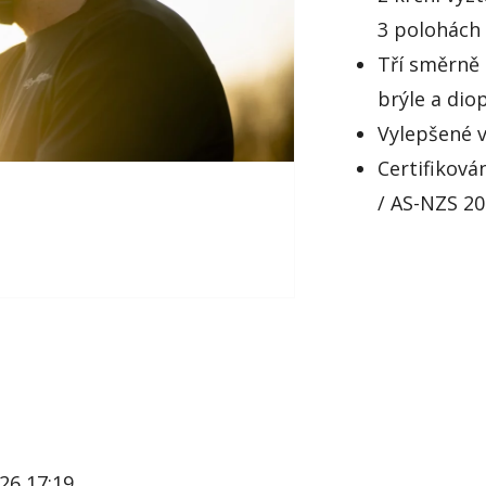
3 polohách
Tří směrně 
brýle a dio
Vylepšené v
Certifikov
/ AS-NZS 2
26 17:19