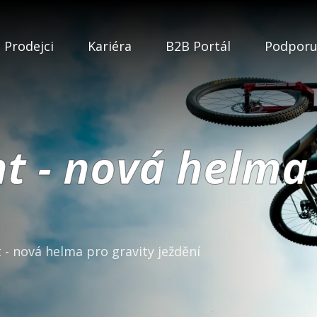
Prodejci
Kariéra
B2B Portál
Podpor
t - nová helma 
 - nová helma pro gravity ježdění