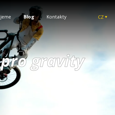
ujeme
Blog
Kontakty
CZ
EN
SK
HU
PL
pro gravity