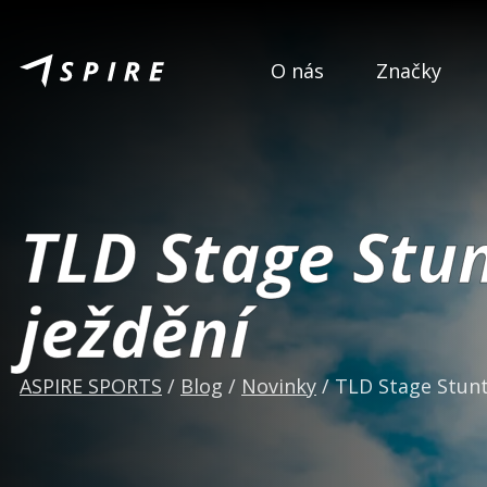
O nás
Značky
TLD Stage Stun
ježdění
ASPIRE SPORTS
/
Blog
/
Novinky
/
TLD Stage Stunt