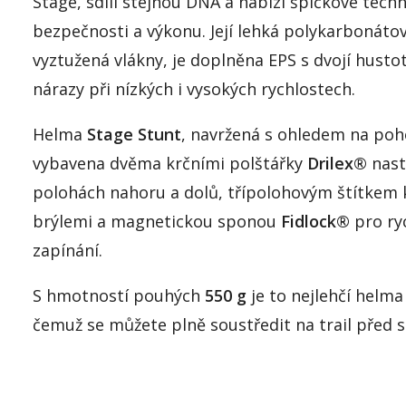
Stage, sdílí stejnou DNA a nabízí špičkové techn
bezpečnosti a výkonu. Její lehká polykarbonáto
vyztužená vlákny, je doplněna EPS s dvojí husto
nárazy při nízkých i vysokých rychlostech.
Helma
Stage Stunt
, navržená s ohledem na poho
vybavena dvěma krčními polštářky
Drilex®
nast
polohách nahoru a dolů, třípolohovým štítkem
brýlemi a magnetickou sponou
Fidlock®
pro ry
zapínání.
S hmotností pouhých
550 g
je to nejlehčí helma 
čemuž se můžete plně soustředit na trail před 