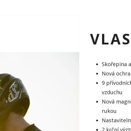
VLA
Skořepina a
Nová ochra
9 přívodníc
vzduchu
Nová magn
rukou
Nastaviteln
2 krční výz