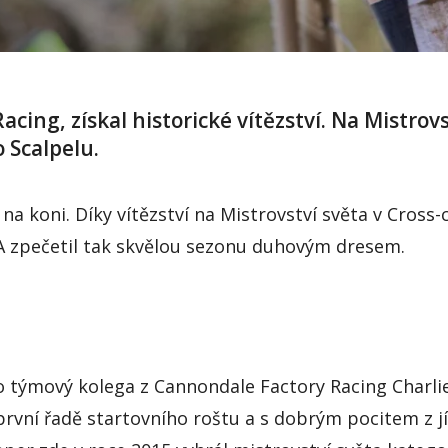
Racing
, získal historické vítězství. Na Mistrov
o
Scalpelu
.
na koni. Díky vítězství na Mistrovství světa v
C
ross
-
A zpeče
til tak skvělou sezonu duhovým dresem.
o
týmový kolega
z
C
annondale
F
actory
R
acing
Cha
rli
rvní řadě startovního roštu a s dobrým pocitem z jí