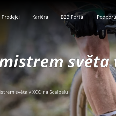
Prodejci
Kariéra
B2B Portál
Podpor
 mistrem světa
istrem světa v XCO na Scalpelu