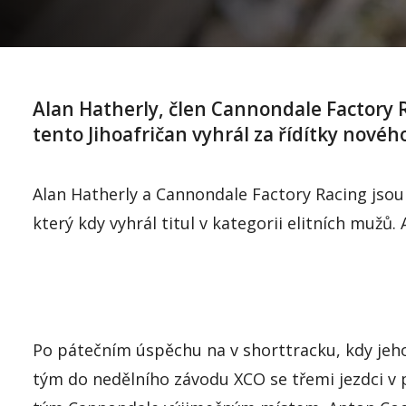
Alan
Hatherly
, člen
Cannondale
Factory
tento Jihoafričan vyhrál za ř
ídítky novéh
Alan
Hatherly
a
Cannondale
Factory
Racing
jsou 
který kdy vyhrál titul v kategorii elitních mužů.
Po pátečním úspěchu na
v
shorttracku
, kdy
jeh
tým do nedělního závodu XCO se třemi jezdci v p