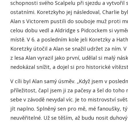
schopnosti svého
Scalpelu
při sjezdu a vytvořil
s
ostatními
.
Koretzkyho
jej následoval
, Charlie byl
Alan s Victorem pustili do souboje m
už proti m
celou dobu vedl a Aldridge s
Pidcockem
si vyměň
místě. V 6. a posledním kole jeli
Koretzky
a
Hath
Koretzky
útočil a Alan se snažil udržet za ním.
z lesa Alan vyrazil jako první,
udělal si malý
násk
nedokázal snížit, a dojel si pro historické vítězst
V c
íli byl Alan samý úsměv. „Když jsem v posled
příležitost,
čapl jsem ji za pačesy
a šel do toho 
sebe v závodě nevydal víc
. Je to mistrovství svě
jít naplno. Splněný sen pro mě, mé fanoušky, t
neuvěřitelné. Už se těším, až budu nosit d
uhový