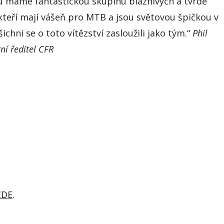
u máme fantastickou skupinu bláznivých a tvrdě
, kteří mají vášeň pro MTB a jsou světovou špičkou v
šichni se o toto vítězství zasloužili jako tým.“
Phil
ní ředitel CFR
ZDE
.