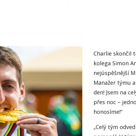
Charlie skončil 
kolega Simon An
nejúspěšnější M
Manažer týmu a 
den! Jsem na ce
přes noc – jedn
honosíme!“
„Celý tým odvedl 