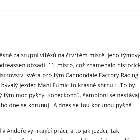
těsně za stupni vítězů na čtvrtém místě, jeho týmov
dreassen obsadil 11. místo, což znamenalo historic
istrovství světa pro tým Cannondale Factory Racing.
bývalý jezdec Mani Fumic to krásně shrnul: „To byl
lý tým moc pyšný. Koneckonců, šampioni se nestávaj
oho dne se korunují. A dnes se tou korunou pyšně
v Andoře vynikající práci, a to jak jezdci, tak