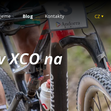
ujeme
Blog
Kontakty
CZ
EN
SK
HU
PL
 v XCO na