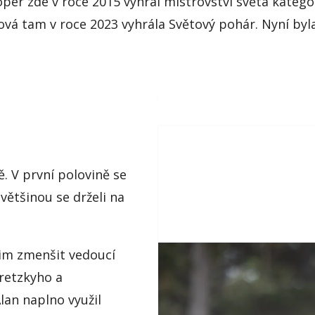
er zde v roce 2015 vyhrál mistrovství světa katego
ová
tam v roce 2023 vyhrála Světový pohár. Nyní byla
ě. V první polovině se
 většinou se drželi na
jim zmenšit
vedoucí
retzkyho
a
Alan naplno využil