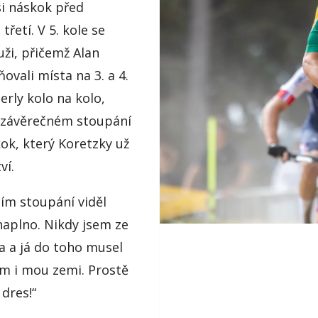
i
náskok před
 třetí. V 5. kole se
uži
, přičemž Alan
ovali místa na 3. a 4.
erly
kolo na kolo,
 V závěrečném stoupání
ok, který
Koretzky
už
ví.
ním stoupání viděl
naplno.
Nikdy jsem ze
ta a já do toho musel
ým i mou zemi. Prostě
 dres
!“