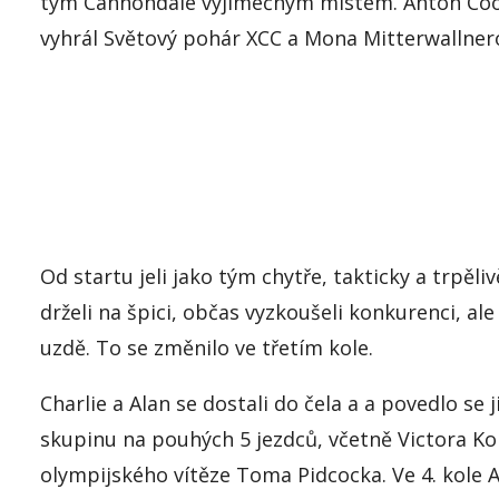
tým
Cannondale
výjimečným místem. Anton Coop
vyhrál Světový pohár XCC a Mona
Mitterwallner
Od startu jeli jako tým chytře, takticky a trpěliv
drželi na špici, občas vyzkoušeli konkurenci, ale
uzdě. To se změnilo ve třetím kole.
Charlie a Alan se dostali do čela a
a
povedlo se 
skupinu na pouhých 5 jezdců, včetně Victora
Ko
olympijského vítěze Toma
Pidcocka
. Ve 4. kole 