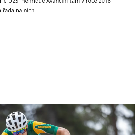
rie U23.
Henrique
Avancini
tam v roce 2018
 řada na nich.