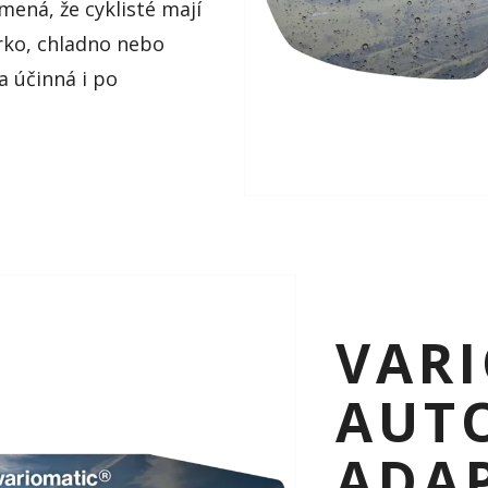
mená, že cyklisté mají
orko, chladno nebo
a účinná i po
VARI
AUT
ADA