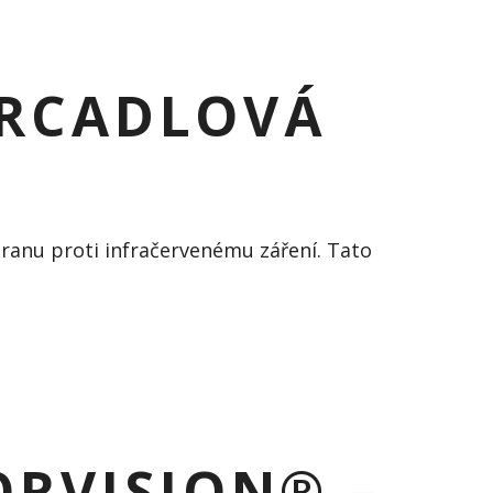
ZRCADLOVÁ
hranu proti infračervenému záření. Tato
RVISION® –