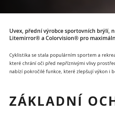
Uvex, přední výrobce sportovních brýlí, 
Litemirror® a Colorvision® pro maximální
Cyklistika se stala populárním sportem a rekreač
které chrání oči před nepříznivými vlivy prostř
nabízí pokročilé funkce, které zlepšují výkon i 
ZÁKLADNÍ OC