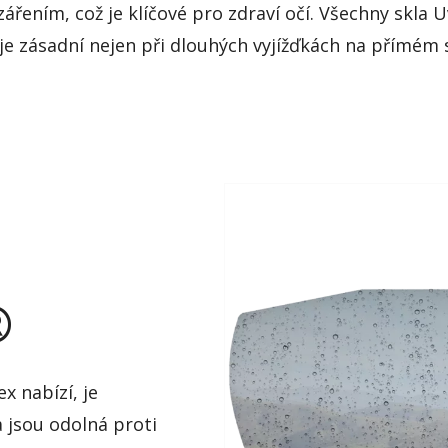
ářením, což je klíčové pro zdraví očí. Všechny skla 
 zásadní nejen při dlouhých vyjížďkách na přímém sl
®
x nabízí, je
a jsou odolná proti