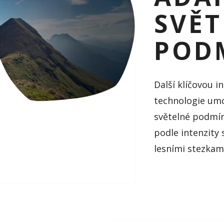
SVĚT
POD
Další klíčovou i
technologie umo
světelné podmín
podle intenzity 
lesními stezkam