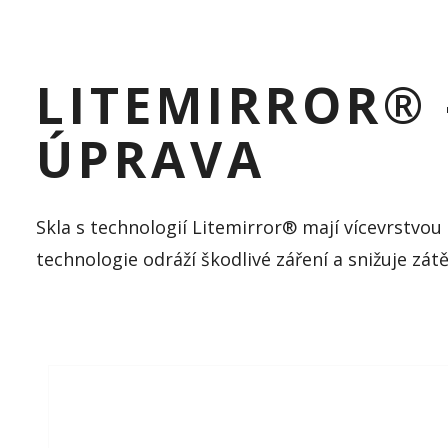
LITEMIRROR® 
ÚPRAVA
Skla s technologií Litemirror® mají vícevrstvo
technologie odráží škodlivé záření a snižuje zát