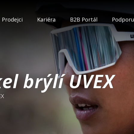
Prodejci
Kariéra
B2B Portál
Podpor
el brýlí UVEX
EX