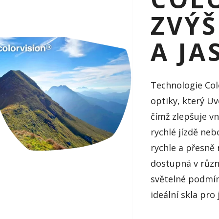
ZVÝ
A JA
Technologie Col
optiky, který Uv
čímž zlepšuje vn
rychlé jízdě ne
rychle a přesně
dostupná v různ
světelné podmín
ideální skla pro 