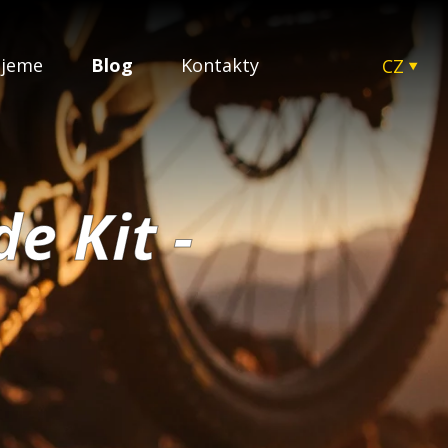
ujeme
Blog
Kontakty
CZ
EN
SK
HU
PL
e Kit -