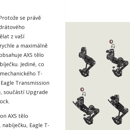
 Protože se právě
zdrátového
lat z vaší
rychle a maximálně
obsahuje AXS tělo
íječku. Jediné, co
 mechanického T-
GX Eagle Transmission
ě, součástí Upgrade
Lock.
on AXS tělo
 nabíječku, Eagle T-