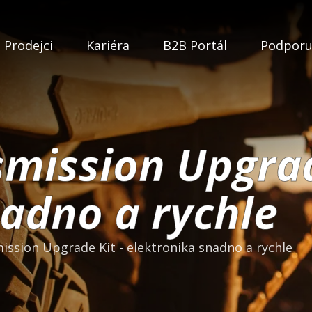
Prodejci
Kariéra
B2B Portál
Podpor
mission Upgrad
adno a rychle
ission Upgrade Kit - elektronika snadno a rychle