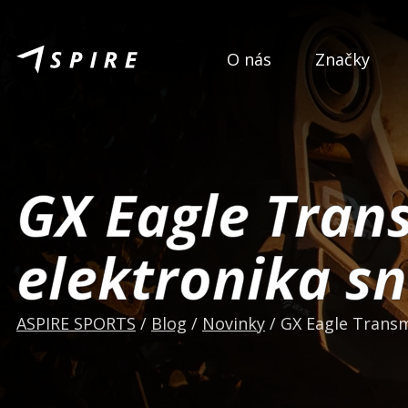
O nás
Značky
GX Eagle Trans
elektronika sn
ASPIRE SPORTS
/
Blog
/
Novinky
/
GX Eagle Transm