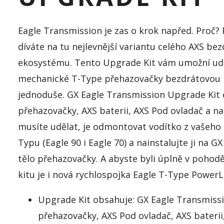
Eagle Transmission je zas o krok napřed. Proč?
díváte na tu nejlevnější variantu celého AXS be
ekosystému. Tento Upgrade Kit vám umožní udě
mechanické T-Type přehazovačky bezdrátovou 
jednoduše. GX Eagle Transmission Upgrade Kit 
přehazovačky, AXS baterii, AXS Pod ovladač a nab
musíte udělat, je odmontovat vodítko z vašeho
Typu (Eagle 90 i Eagle 70) a nainstalujte ji na 
tělo přehazovačky. A abyste byli úplně v pohod
kitu je i nová rychlospojka Eagle T-Type Power
Upgrade Kit obsahuje: GX Eagle Transmissi
přehazovačky, AXS Pod ovladač, AXS baterii,