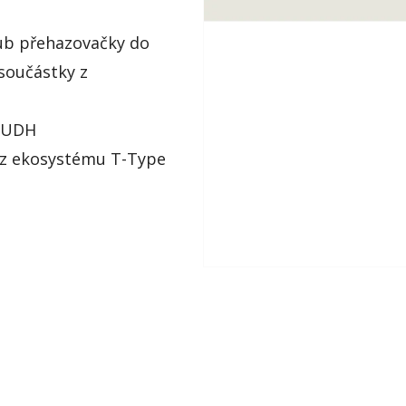
oub přehazovačky do
 součástky z
m UDH
 z ekosystému T-Type