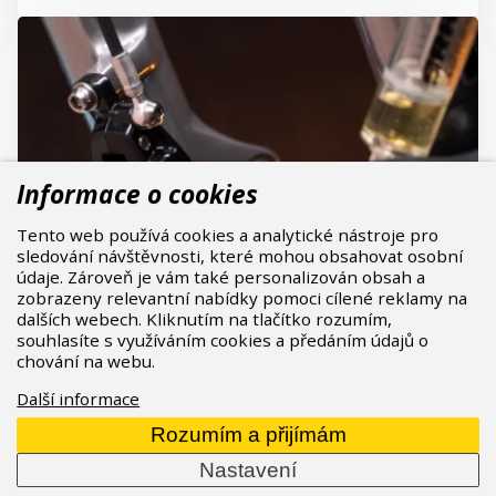
Informace o cookies
Tento web používá cookies a analytické nástroje pro
sledování návštěvnosti, které mohou obsahovat osobní
údaje. Zároveň je vám také personalizován obsah a
zobrazeny relevantní nabídky pomoci cílené reklamy na
dalších webech. Kliknutím na tlačítko rozumím,
souhlasíte s využíváním cookies a předáním údajů o
chování na webu.
Údržba hydraulických brzd SRAM a jejich
Další informace
odvzdušnění
Rozumím a přijímám
Brzdy
jsou komponentem jízdního kola, který hraje
Nastavení
klíčovou roli v oblasti bezpečnosti. Špatná funkce