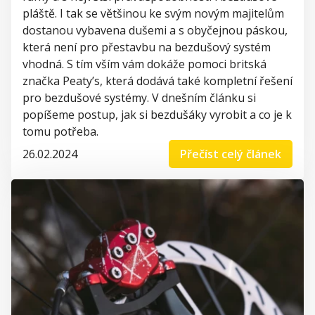
pláště. I tak se většinou ke svým novým majitelům
dostanou vybavena dušemi
a s obyčejnou páskou,
která není pro přestavbu na bezdušový systém
vhodná. S tím vším vám dokáže pomoci britská
značka
Peaty’s
, která dodává také kompletní řešení
pro bezdušové systémy.
V dnešním článku si
popíšeme postup, jak si
bezdušáky
vyrobit a co je k
tomu potřeba.
26.02.2024
Přečíst celý článek