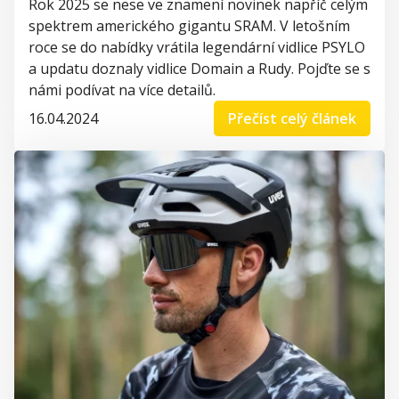
Rok 2025 se
nese
ve
znamení
novinek
napříč
celým
spektrem
amerického
gigantu
SRAM. V
letošním
roce
se do
nabídky
vrátila
legendární
vidlice
PSYLO
a
updatu
doznaly
vidlice
Domain
a Rudy. Pojďte se s
námi
podívat
na
více
detailů
.
16.04.2024
Přečíst celý článek