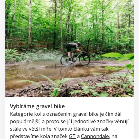
Vybíráme gravel bike
Kategorie kol s označením
gravel
bike
je čím dál
populárnější
, a proto se jí i jednotlivé značky věnují
stále ve větší míře.
V tomto článku vám tak
představíme kola značek
GT
a
Cannondale
, na