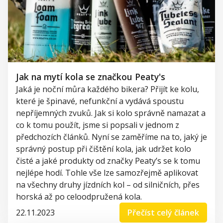
Jak na mytí kola se značkou Peaty's
Jaká je noční můra každého
bikera
? Přijít ke kolu,
které je špinavé, nefunkční a vydává spoustu
nepříjemných zvuků. Jak si kolo správně namazat a
co k tomu použít, jsme s
i popsali v jednom z
předchozích článků. Nyní se zaměříme na to, jak
ý je
správný postup při čištění kol
a
, jak
udržet kolo
čisté a
jaké produkty od
značky
Peaty’s
se k tomu
nejlépe hodí.
Tohle vše lze samozřejmě aplikovat
na všechny druhy jízdních kol – od silničních, přes
horská až po celoodpružená kola.
22.11.2023
Přečíst celý článek