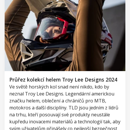
Průřez kolekcí helem Troy Lee Designs 2024
Ve světě horských kol snad není nikdo, k
do by
neznal
Troy
Lee
Designs
. Legendární americkou
značku helem, oblečení a chráničů
pro MTB
,
motokros a další
disciplíny
. TLD jsou jedním z lídrů
na trhu, kteří posouvají své produkty neustále
kupředu inovacemi materiálů a technologií tak, aby
svým uživatelům přinášely
co nejlepší bezpečnost