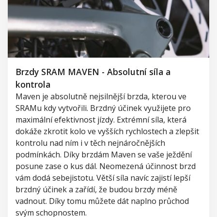
Brzdy SRAM MAVEN - Absolutní síla a
kontrola
Maven
je absolutně nejsilnější brzda, kterou
ve
SRAMu
kdy vytvořili.
Brzdný účinek využijete pro
maximální efektivnost jízdy. Extrémní síla, která
doká
že zkrotit kolo ve vyšších rychlostech a zlepšit
kontrolu nad ním i v těch nejnáročnějších
podmínkách. Díky brzdám
Maven
se vaše ježdění
posune zase o kus dál.
Neomezená účinnost brzd
vám dodá sebejistotu. Větší síla navíc zajistí lepší
brzdný
účinek a zařídí, že budou brzdy méně
vadnout. Díky tomu můžete dát naplno průchod
svým schopnostem.