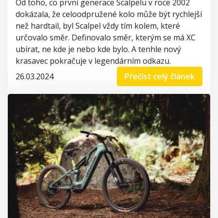
Od toho, co první generace
Scalpelu
v roce 2002
dokázala, že celoodpružené kolo může být rychlejší
než
hardtail
, byl
Scalpel
vždy tím kolem, které
určovalo směr.
Definovalo směr, kterým se má XC
ubírat, ne kde je nebo kde bylo. A tenhle nový
krasavec pokračuje v legendárním odkazu.
26.03.2024
Přečíst celý článek