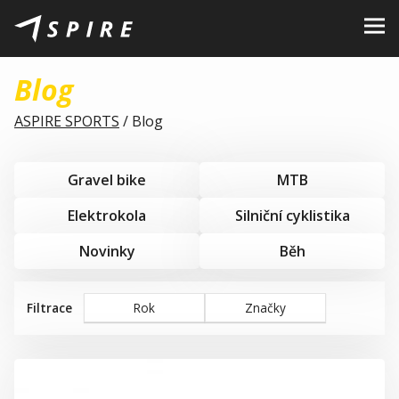
O nás
Blog
Značky
ASPIRE SPORTS
/
Blog
Prodejci
Gravel bike
Kariéra
MTB
Elektrokola
Silniční cyklistika
B2B Portál
Novinky
Běh
Podporujeme
Blog
Filtrace
Rok
Značky
Kontakty
CZ
EN
|
SK
|
HU
|
PL