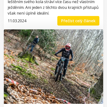
leštěním svého kola stráví více času než vlastním
ježděním. Ani jeden z těchto dvou krajních přístupů
však není úplně ideální.
11.03.2024
Přečíst celý článek