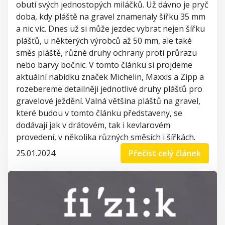
obutí svých jednostopých miláčků. Už dávno je pryč
doba, kdy pláště na gravel znamenaly šířku 35 mm
a nic víc. Dnes už si může jezdec vybrat nejen šířku
plášťů, u některých výrobců až 50 mm, ale také
směs pláště, různé druhy ochrany proti průrazu
nebo barvy bočnic.
V tomto článku si projdeme
aktuální nabídku značek Michelin, Maxxis a Zipp a
rozebereme detailněji jednotlivé druhy plášťů pro
gravelové ježdění. Valná většina pláštů na gravel,
které budou v tomto článku představeny, se
dodávají jak v drátovém, tak i kevlarovém
provedení, v několika různých směsích i šířkách.
25.01.2024
Přečíst celý článek