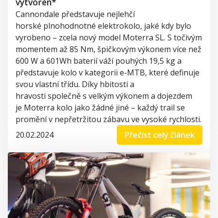
vytvořen*
Cannondale
představuje nejlehčí
horské
plnohodnotné e
lektrokolo, jaké kdy bylo
vyrobeno – zcela nový model
Moterra
SL
. S točivým
momentem až 85
Nm
, špičkovým výkonem více než
600 W a 601Wh baterií váží pouhých
19,5 kg
a
představuje
kolo v kategorii
e
-
MTB, které definuje
svou vlastní třídu. Díky hbitosti a
hravosti
společně
s
velkým
výkonem a dojezdem
je
Moterra
kolo jako žádné jiné – každý
trail
se
promění v nepřetržitou
zábavu ve vysoké rychlosti
.
20.02.2024
Přečíst celý článek