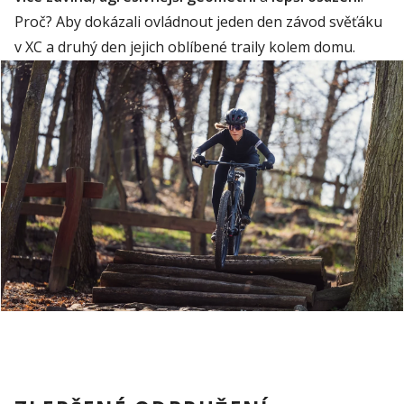
Proč? Aby dokázali ovládnout jeden den závod
svěťáku
v XC a druhý den jejich oblíbené
traily
kolem domu.