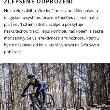
ZLEPŠENÉ ODPRUŽENÍ
Nejen více zdvihu.
Více lepšího
zdvihu. Díky našemu
magickému systému pružení
FlexPivot
a kinematice
pružení
,
120 mm
zdvi
hu
Scalpelu
poskytuje
neskutečnou trakci, lepší kontrolu nad kolem, a sakra
moc zábavy. Se vší efektivností a funkčností, kterou
byste očekávali od kola, které vyhrává na
Světov
ý
ch
pohárech.