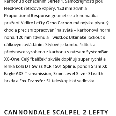
karbonu s označením
Series
1
. Samozřejmostí jsou
FlexPivot
řetězové vzpěry,
120 mm
zdvih a
Proportional
Response
geometrie a kinematika
pružení. Vidlice
Lefty
Ocho
Carbon
má nejvíce plynulý
chod a precizní zpracování na světě – karbonová horní
noha,
120 mm
zdvihu a
TwistLoc
Ultimate
lockout
s
dálkovým ovládáním.
Stylové je kombo řídítek a
představce vyrobeno z karbonu s názvem
SystemBar
XC-
One
. Celý “balíček” skvěle doplňují super rychlá a
lehká kola
DT
Swiss
XCR 1501 Spline
, pohon
Sram
X0
Eagle
AXS
Transmission
,
Sram
Level Silver
Stealth
brzdy a
Fox Transfer SL
teleskopická
sedlovka.
CANNONDALE SCALPEL 2 LEFTY