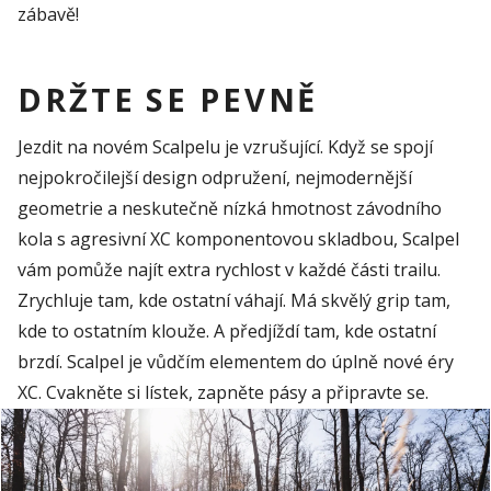
zábavě!
DRŽTE SE PEVNĚ
Jezdit na novém
Scalpelu
je vzrušující.
Když se spojí
n
ejpokročilejší design odpružení, nejmodernější
geometrie
a neskutečně nízká hmotnost závodního
kola
s agresivní XC komponentovou skladbou,
Scalpel
vám pomůže najít extra rychlost v každé části
trailu
.
Zrychluje tam, kde ostatní váhají. Má skvělý
grip
tam,
kde to ostatním klouže. A předjíždí tam, kde ostatní
brzdí.
Scalpel
je vůdčím elementem do úplně nové éry
XC. Cvakněte si lístek, zapněte pásy a připra
vte se.