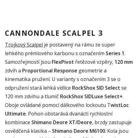
CANNONDALE SCALPEL 3
Trojkový
Scalpel
je postavený na rámu
ze
super
lehkého
prémiového karbonu s označením
Series
1
.
Samozřejmostí jsou
FlexPivot
řetězové vzpěry,
120 mm
zdvih a
Proportional
Response
geometrie a
kinematika pružení.
U varianty s označením 3 se o
odpružení stará lehká vidlice
RockShox
SID
Select
se
120 mm zdvihu a tlumič
RockShox
SIDLuxe
Select
+
.
Oboje ovládané pomocí dálkového
lockoutu
T
wistLoc
Ultimate
. Pohon obstarává
dvanácti rychlostní
kombinace
Shimano
Deore
XT/
Deore
, brzdy zastupuje
osvědčená klasika –
Shimano
Deore
M6100
. Kola jsou