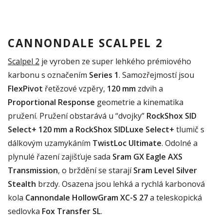
CANNONDALE SCALPEL 2
Scalpel
2
je vyroben
ze
super lehkého
prémiového
karbonu s označením
Series
1
. Samozřejmostí jsou
FlexPivot
řetězové vzpěry,
120 mm
zdvih a
Proportional
Response
geometrie a kinematika
pružení. Pružení obstarává u “dvojky”
RockShox
SID
Select
+ 120 mm a
RockShox
SIDLuxe
Select
+
tlumič s
dálkovým uzamykáním
TwistLoc
Ultimate
. Odolné a
plynulé řazení zajišťuje sada
Sram
GX
Eagle
AXS
Transmission
, o brždění se starají
Sram
Level Silver
Stealth
brzdy. Osazena jsou lehká a rychlá karbonová
kola
Cannondale
HollowGram
XC-S 27
a teleskopická
sedlovka
Fox Transfer SL
.