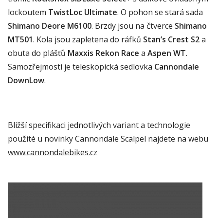
lockoutem
TwistLoc
Ultimate
. O pohon se stará sada
Shimano
Deore
M6100
. Brzdy
jsou na čtverce
Shimano
MT501
. Kola jsou zapletena do ráfků
Stan’s
Crest
S2
a
obuta do plášťů
Maxxis
Rekon
Race
a
Aspen
WT
.
Samozřejmostí je teleskopická
sedlovka
Cannondale
DownLow
.
Bližší specifikaci jednotlivých variant a technologie
použité u no
vinky
Cann
o
ndale
S
calpel
najdete na webu
www.cannondalebikes.cz