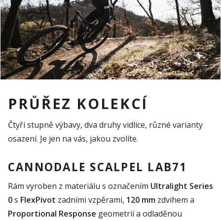
PRŮŘEZ KOLEKCÍ
Čtyři stupně výbavy, dva druhy vidlice, různé varianty
osazení. Je jen na vás, jakou zvolíte.
CANNODALE SCALPEL LAB71
Rám vyroben z materiálu s označením
Ultralight
Series
0
s
FlexPivot
zadními vzpěrami,
120 mm
zdvihem a
Proportional
Response
geometrií a odladěnou