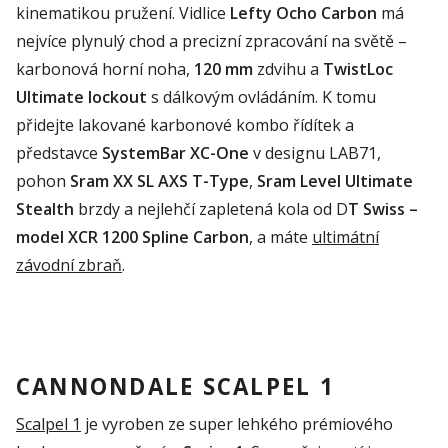
kinematikou pružení. Vidlice
Lefty
Ocho
Carbon
má
nejvíce plynulý chod a precizní zpracování na světě –
karbonová horní noha,
120 mm
zdvihu a
TwistLoc
Ultimate
lockout
s dálkovým ovládáním. K tomu
přidejte lakované
karbonové
kombo řídít
ek a
představce
SystemBar
XC-
One
v designu LAB71,
pohon
Sram
XX SL AXS T-Type
,
Sram
Level
Ultimate
Stealth
brzdy a nejlehčí zapletená kola od D
T
Swiss
–
model XCR 1200 Spline
Carbon
, a máte
ultimátní
závodní zbraň
.
CANNONDALE SCALPEL 1
Scalpel
1
je vyroben
ze
super lehkého
prémiového