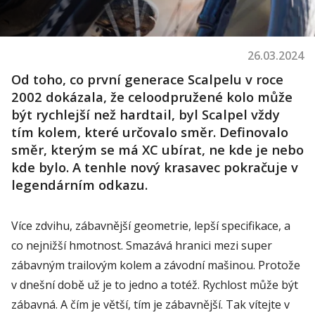
26.03.2024
Od toho, co první generace
Scalpelu
v roce
2002 dokázala, že celoodpružené kolo může
být rychlejší než
hardtail
, byl
Scalpel
vždy
tím kolem, které určovalo směr.
Definovalo
směr, kterým se má XC ubírat, ne kde je nebo
kde bylo. A tenhle nový krasavec pokračuje v
legendárním odkazu.
Více zdvihu, zábavnější geometrie, lepší specifikace, a
co nejnižší hmotnost. Smazává hranici mezi super
zábavným
trailovým
kolem
a závodní mašinou.
Protože
v dnešní době už je to jedno a totéž. Rychlost může být
zábavná. A čím je větší, tím je
zábavnější
. Tak vítejte v