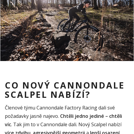
CO NOVÝ CANNONDALE
SCALPEL NABÍZÍ?
Členové týmu
Cannondale
Factory
Racing
dali své
požadavky jasně najevo.
Chtěli jedno jediné – chtěli
víc
. Tak jim to v
Cannondale
dali. Nový
Scalpe
l
nabízí
více zdvihu
,
agresivnější geometrii
a
lepší osazení
.