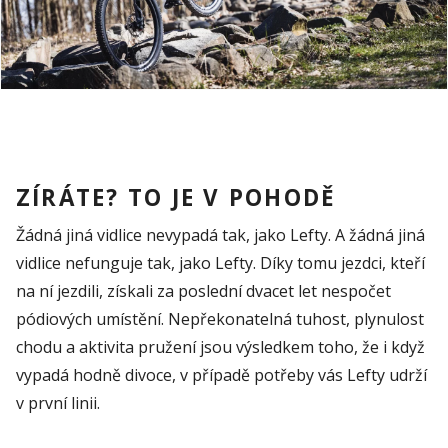
ZÍRÁTE? TO JE V POHODĚ
Žádná jiná vidlice nevypadá tak, jako
Lefty
. A žádná jiná
vidlice nefunguje tak, jako
Lefty
. Díky tomu jezdci, kteří
na ní jezdili, získali za poslední dvacet let nespočet
pódiových umístění. Nepřekonatelná tuhost, plynulost
chodu a aktivita pružení j
sou výsledkem toho, že
i když
vypadá hodně divoce, v případě potřeby vás
Lefty
udrží
v první linii.