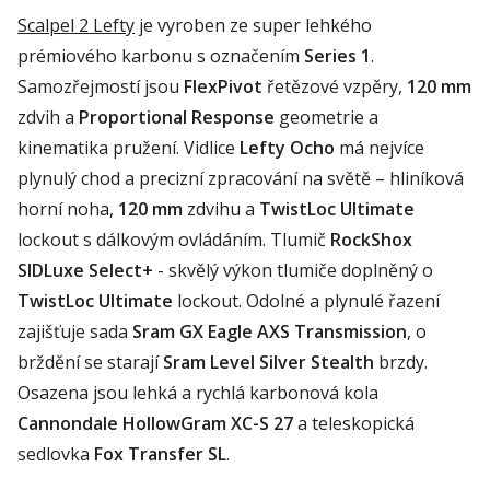
Scalpel
2
Lefty
je vyroben
ze
super lehkého
prémiového karbonu s označením
Series
1
.
Samozřejmostí jsou
FlexPivot
řetězové vzpěry,
120 mm
zdvih a
Proportional
Response
geometrie a
kinematika pružení. Vidlice
Lefty
Ocho
má nejvíce
plynulý chod a precizní zpracování na světě – hliníková
horní noha,
120 mm
zdvihu a
TwistLoc
Ultimate
lockout
s dálkovým ovládáním. Tlumič
RockShox
SIDLux
e
Select
+
- skvělý výkon tlumiče doplněný o
TwistLoc
Ultimate
lockout
. Odolné a plynulé řazení
zajišťuje sada
Sram
GX
Eagle
AXS
Transmission
, o
brždění se starají
Sram
Level Silver
Stealth
brzdy.
Osazena jsou lehká
a
rychlá
karbonová
kola
Cannondale
HollowGram
XC-S 27
a teleskopická
sedlovka
Fox Transfer SL
.