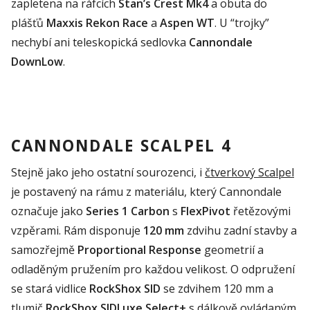
zapletena na ráfcích
Stan’s
Crest
M
k4
a obuta do
plášťů
Maxxis
Rekon
Race
a
Aspen
WT
. U “trojky”
nechybí ani teleskopická
sedlovka
Cannondale
DownLow
.
CANNONDALE SCALPEL 4
Stejně jako jeho ostatní sourozenci, i
čtverkový
Scalpel
je postavený na rámu z materiálu, který
Cannondale
označuje jako
Series
1
Carbon
s
FlexPivot
řetězovými
vzpěrami. Rám disponuje
120 mm
zdvihu zadní stavby a
samozřejmě
Proportional
Response
geometrií a
odladěným
pružením pro každou velikost.
O odpružení
se stará vidlice
RockShox
SID
se zdvihem 120 mm a
tlumič
RockShox
SIDLuxe
Select
+
s dálkově ovládaným