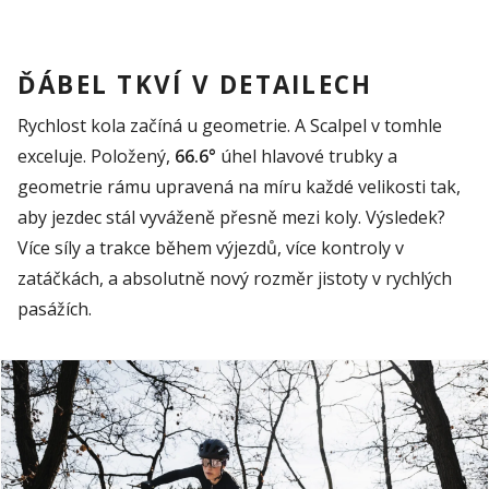
ĎÁBEL TKVÍ V DETAILECH
Rychlost kola začíná u geometrie. A
Scalpel
v tomhle
exceluje. Položený,
66.6°
úhel hlavové trubky a
geometrie rámu upravená na míru každé velikosti tak,
aby jezdec stá
l vyváženě přesně mezi koly. Výsledek?
Více síly a trakce během výjezdů, více kontroly v
zatáčkách, a absolutně nový rozměr jistoty v rychlých
pasážích.