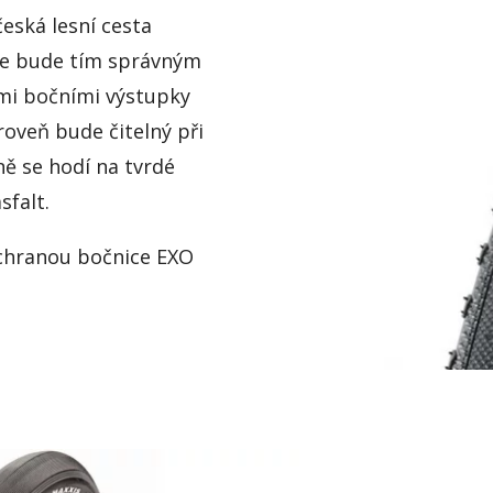
česká lesní cesta
e bude tím správným
ými bočními výstupky
ároveň bude čitelný při
ě se hodí na tvrdé
sfalt.
ochranou bočnice EXO