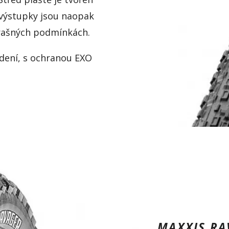
 výstupky jsou naopak
 prašných podmínkách.
dení, s ochranou EXO
MAXXIS RA