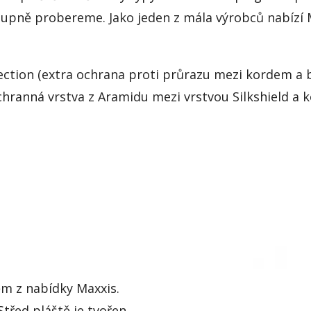
tupně probereme. Jako jeden z mála výrobců nabízí M
ection (extra ochrana proti průrazu mezi kordem a b
ochranná vrstva z Aramidu mezi vrstvou Silkshield a
m z nabídky Maxxis.
třed pláště je tvořen