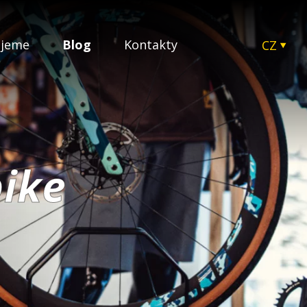
ujeme
Blog
Kontakty
CZ
EN
SK
HU
PL
bike