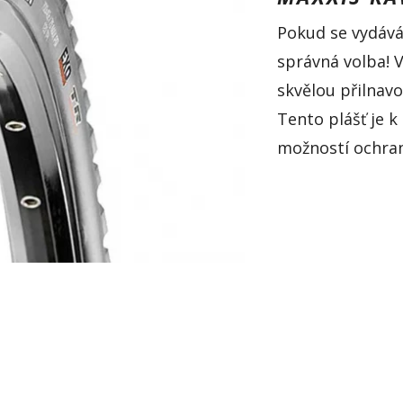
Pokud se vydáv
správná volba! 
skvělou přilnavo
Tento plášť je k
možností ochra