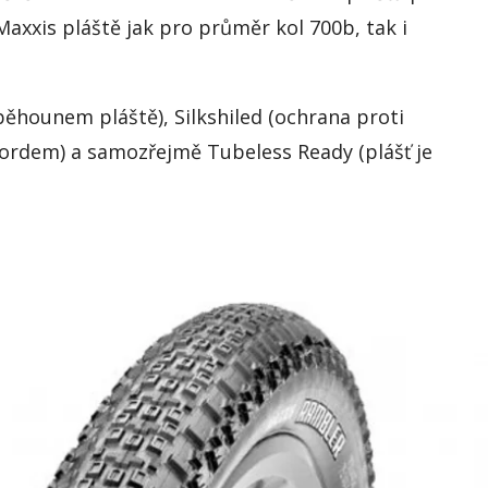
axxis pláště jak pro průměr kol 700b, tak i
ěhounem pláště), Silkshiled (ochrana proti
 kordem) a samozřejmě Tubeless Ready (plášť je