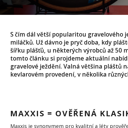
S čím dál větší popularitou gravelového 
miláčků. Už dávno je pryč doba, kdy pláš
šířku plášťů, u některých výrobců až 50 
tomto článku si projdeme aktuální nabídk
gravelové ježdění. Valná většina pláštů n
kevlarovém provedení, v několika různých
MAXXIS = OVĚŘENÁ KLASI
Maxxis
je synonymem pro kvalitní a léty prověře