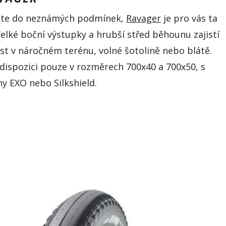
áte do neznámých podmínek,
Ravager
je pro vás ta
Velké boční výstupky a
hrubší střed běhounu zajistí
st v
náročném terénu, volné šotolině nebo blátě.
 dispozici pouze v
rozměrech 700x40 a 700x
50, s
ny EXO nebo
Silkshield
.