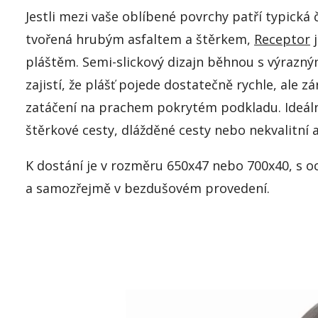
Jestli mezi vaše oblíbené povrchy patří typická 
tvořená hrubým asfaltem a štěrkem,
Receptor
j
pláštěm. Semi-slickový dizajn běhnou s výrazn
zajistí, že plášť pojede dostatečně rychle, ale z
zatáčení na prachem pokrytém podkladu. Ideáln
štěrkové cesty, dlážděné cesty nebo nekvalitní a
K dostání je v rozměru 650x47 nebo 700x40, s 
a samozřejmě v bezdušovém provedení.