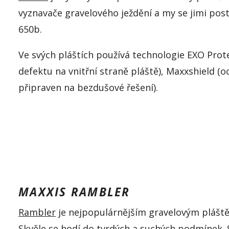
vyznavače gravelového ježdění a my se jimi pos
650b.
Ve svých pláštích používá technologie EXO Prot
defektu na vnitřní straně pláště), Maxxshield (
připraven na bezdušové řešení).
MAXXIS RAMBLER
Rambler
je nejpopulárnějším gravelovým pláště
Skvěle se hodí do tvrdých a suchých podmínek. S