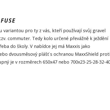
-FUSE
u variantou pro ty z vás, kteří používají svůj
gravel
tzv.
commuter
. Tedy kolo určené převážně k ježdění
řeba do školy.
V nabídce jej má
Maxxis
jako
ebo
dvousměsový
plášť s ochranou
MaxxShield
prot
pný je v rozměrech 650x47 nebo 700x23-25-28-32-40