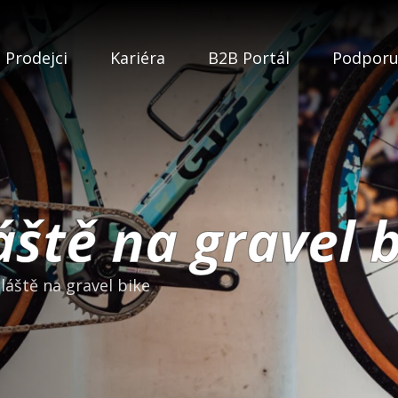
Prodejci
Kariéra
B2B Portál
Podpor
áště na gravel 
láště na gravel bike