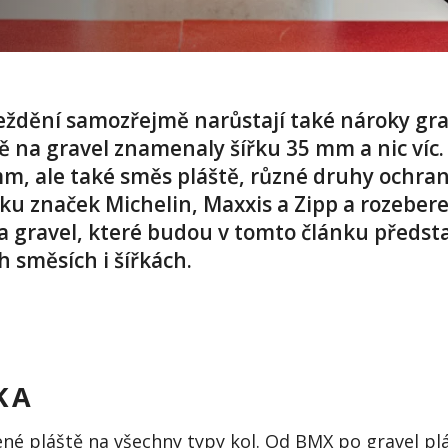
ježdění samozřejmě narůstají také nároky gr
tě na gravel znamenaly šířku 35 mm a nic víc.
mm, ale také směs pláště, různé druhy ochra
u značek Michelin, Maxxis a Zipp a rozebere
a gravel, které budou v tomto článku předsta
 směsích i šířkách.
KA
né pláště na všechny typy kol. Od BMX po gravel pl