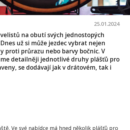
25.01.2024
avelistů na obutí svých jednostopých
 Dnes už si může jezdec vybrat nejen
ny proti průrazu nebo barvy bočnic.
V
me detailněji jednotlivé druhy plášťů pro
veny, se dodávají jak v drátovém, tak i
áště. Ve své nabídce má hned několik plášťů pro