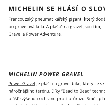
MICHELIN SE HLÁSÍ O SL
Francouzský pneumatikářský gigant, který dodá
po
gravelová
kola. A pláště na
gravel
jsou tím, c
Gravel
a
Power
Adventure
.
MICHELIN POWER GRAVEL
Power Gravel
je plášť na gravel bike, který se s
náročnějšího terénu. Díky “Bead to Bead” techno
plášť zvýšenou ochranu proti průrazu. Směs plá