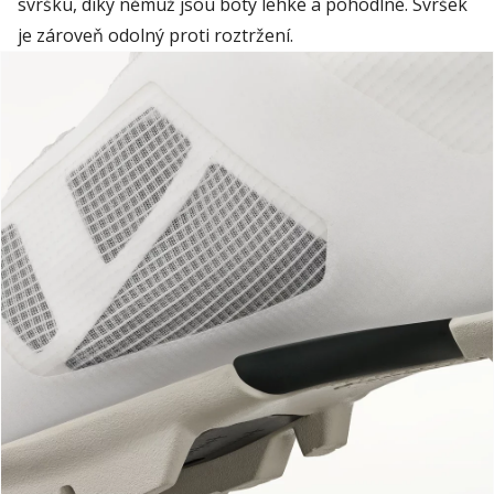
svršku
, díky n
ěmu
ž j
sou
bot
y
lehk
é
a pohodln
é
. Svršek
je
zároveň
odoln
ý
proti roztržení
.