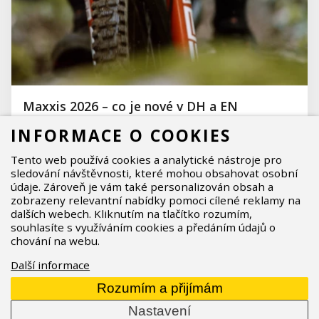
Maxxis 2026 – co je nové v DH a EN
segmentu?
INFORMACE O COOKIES
Pro vyznavače MTB a hlavně gravity disciplín si
výrobce plášťů Maxxis připravil hned několik, které
Tento web používá cookies a analytické nástroje pro
sledování návštěvnosti, které mohou obsahovat osobní
se dostanou na náš trh ve druhé polovině letošní
údaje. Zároveň je vám také personalizován obsah a
sezony. Od nového pláště, přes novou směs, lepší
zobrazeny relevantní nabídky pomoci cílené reklamy na
ochranu bočnice až po bezdušový tmel. Co všechno
dalších webech. Kliknutím na tlačítko rozumím,
souhlasíte s využíváním cookies a předáním údajů o
budou novinky umět? Pojďte se začíst do článku.
chování na webu.
29.07.2026
Přečíst celý článek
Další informace
Rozumím a přijímám
Nastavení