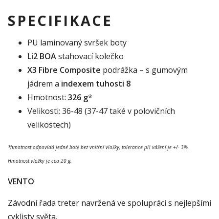
SPECIFIKACE
PU laminovaný svršek boty
Li2 BOA
stahovací kolečko
X3 Fibre Composite
podrážka – s gumovým
jádrem a
indexem tuhosti 8
Hmotnost:
326 g
*
Velikosti: 36-48 (37-47 také v polovičních
velikostech)
*hmotnost odpovídá jedné botě bez vnitřní vložky, tolerance při vážení je +/- 3%.
Hmotnost vložky je cca 20 g.
VENTO
Závodní řada treter navržená ve spolupráci s nejlepšími
cyklisty světa.