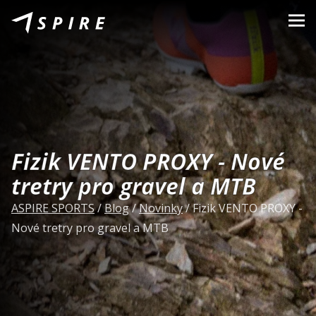
O nás
Značky
Prodejci
Kariéra
Fizik VENTO PROXY - Nové
B2B Portál
tretry pro gravel a MTB
Podporujeme
ASPIRE SPORTS
/
Blog
/
Novinky
/
Fizik VENTO PROXY -
Nové tretry pro gravel a MTB
Blog
Kontakty
CZ
EN
|
SK
|
HU
|
PL