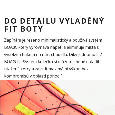
DO DETAILU VYLADĚNÝ
FIT BOTY
Zapínání je řešeno minimalisticky a používá systém
BOA®, který vyrovnává napětí a eliminuje místa s
vysokým tlakem na nárt chodidla. Díky jed
nomu
Li2
BOA® Fit
System
kolečku
si m
ůžete
jemně doladit
utažení tretry
a zajistit maximální výkon bez
kompromisů v oblasti pohodlí.