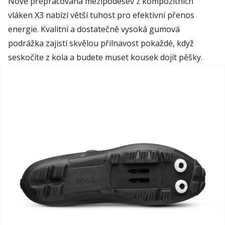
Nově přepracovaná
mezipodešev z
kompozitních
vláken X3 nabízí větší tuhost pro efektivní přenos
energie.
Kvalitní
a dostatečně vysoká gumová
podrážka zajistí skvělou přilnavost pokaždé, když
seskočíte z kola a budete muset kousek dojít pěšky.