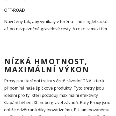
OFF-ROAD
Navrženy tak, aby vynikaly v terénu – od singletracků
až po nezpevněné gravelové cesty. A cokoliv mezi tím.
NÍZKÁ HMOTNOST,
MAXIMÁLNÍ VÝKON
Proxy jsou terénní tretry s čistě závodní DNA, která
připomíná naše špičkové produkty. Tyto tretry jsou
ideální pro ty, kteří požadují maximální efektivity
šlapání během XC
nebo
gravel
závodů.
Bot
y
Proxy j
sou
dobře odvětraná díky inovativní
mu, PU
laminované
mu