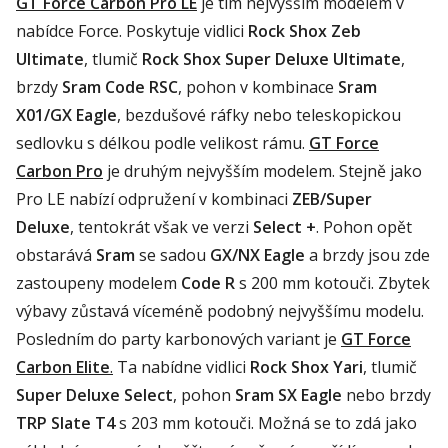
GT Force Carbon Pro LE
je tím nejvyšším modelem v
nabídce Force. Poskytuje vidlici
Rock Shox Zeb
Ultimate
, tlumič
Rock Shox Super Deluxe Ultimate
,
brzdy
Sram Code RSC
, pohon v kombinace
Sram
X01/GX Eagle
, bezdušové ráfky nebo teleskopickou
sedlovku s délkou podle velikost rámu.
GT Force
Carbon Pro
je druhým nejvyšším modelem. Stejně jako
Pro LE nabízí odpružení v kombinaci
ZEB/Super
Deluxe
, tentokrát však ve verzi
Select +
. Pohon opět
obstarává
Sram
se sadou
GX/NX Eagle
a brzdy jsou zde
zastoupeny modelem
Code R
s 200 mm kotouči. Zbytek
výbavy zůstavá víceméně podobný nejvyššímu modelu.
Posledním do party karbonových variant je
GT Force
Carbon Elite
.
Ta nabídne vidlici
Rock Shox Yari
, tlumič
Super Deluxe Select
, pohon
Sram SX Eagle
nebo brzdy
TRP Slate T4
s 203 mm kotouči. Možná se to zdá jako