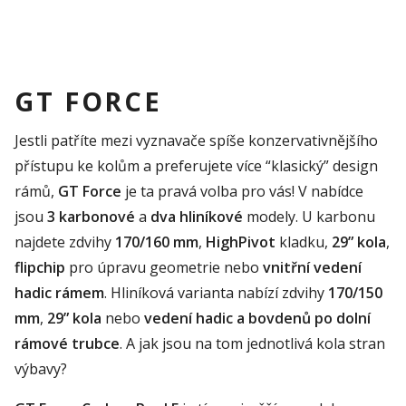
GT FORCE
Jestli patříte mezi vyznavače spíše konzervativnějšího
přístupu ke kolům a preferujete více “klasický” design
rámů,
GT
Force
je ta pravá volba pro vás! V nabídce
jsou
3 karbonové
a
dva hliníkové
modely. U karbonu
najdet
e zdvihy
170/160 mm
,
HighPivot
kladku,
29” kola
,
flipchip
pro úpravu geometrie
nebo
vnitřní vedení
hadic rámem
. Hliníková varianta nabízí zdvihy
170/150
mm
,
29” kol
a
nebo
vedení hadic a
bovdenů
po dolní
rámové trubce
. A jak jsou na tom jednotlivá kola stran
výbavy?