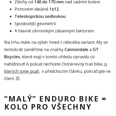
Zdvihy od
140 do 170 mm
nad zadním kolem.
Pohonem ideálně
1x12
.
Teleskopickou sedlovkou
.
Sjezdovější geometrií.
A hlavně obrovským zábavným faktorem.
Na trhu máte na výběr hned z několika variant. My se
tentokrát zaměříme na značky
Cannondale
a
GT
Bicycles
, které mají v tomto ohledu opravdu co
nabídnout! A pokud nechcete čistokrevný trail bike,
o
kterých jsme psali
v předchozím článku, pokračujte ve
čtení.
😊
“MALÝ” ENDURO BIKE =
KOLO PRO VŠECHNY