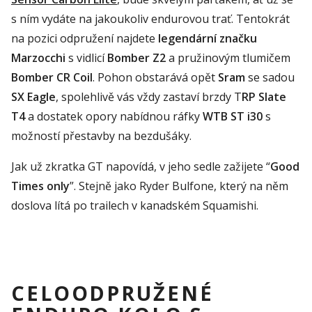
s ním vydáte na jakoukoliv endurovou trať. Tentokrát
na pozici odpružení najdete
legendární značku
Marzocchi
s vidlicí
Bomber Z2
a pružinovým tlumičem
Bomber CR Coil
. Pohon obstarává opět
Sram
se sadou
SX Eagle
, spolehlivě vás vždy zastaví brzdy T
RP Slate
T4
a dostatek opory nabídnou ráfky
WTB ST i30
s
možností přestavby na bezdušáky.
Jak už zkratka GT napovídá, v jeho sedle zažijete “
Good
Times only
”. Stejně jako Ryder Bulfone, který na něm
doslova lítá po trailech v kanadském Squamishi.
CELOODPRUŽENÉ