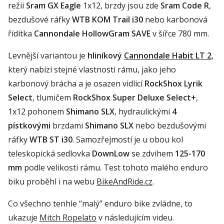
režii
Sram GX Eagle
1x12, brzdy jsou zde
Sram Code R
,
bezdušové ráfky
WTB KOM Trail i30
nebo karbonová
řídítka
Cannondale HollowGram SAVE
v šířce 780 mm.
Levnější variantou je
hliníkový
Cannondale Habit LT 2
,
který nabízí stejné vlastnosti rámu, jako jeho
karbonový brácha a je osazen vidlicí
RockShox Lyrik
Select
, tlumičem
RockShox Super Deluxe Select+
,
1x12 pohonem
Shimano SLX
, hydraulickými
4
pístkovými
brzdami
Shimano SLX
nebo bezdušovými
ráfky
WTB ST i30
. Samozřejmostí je u obou kol
teleskopická sedlovka
DownLow
se zdvihem
125-170
mm
podle velikosti rámu. Test tohoto malého enduro
biku proběhl i na webu
BikeAndRide.cz
.
Co všechno tenhle “malý” enduro bike zvládne, to
ukazuje
Mitch Ropelato
v následujícím videu.