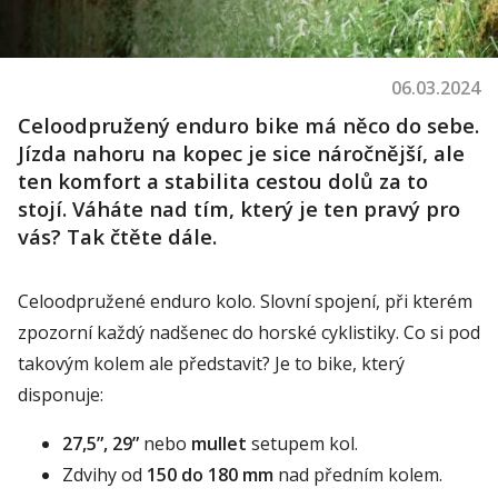
06.03.2024
Celoodpružený e
nduro bike má něco do sebe.
Jízda nahoru na kopec je sice náročnější, ale
ten komfort a stabilita cestou dolů za to
stojí. Váháte nad tím, který je ten pravý pro
vás? Tak čtěte dále.
Celoodpružené enduro kolo. Slovní spojení, při kterém
zpozorní každý nadšenec do horské cyklistiky. Co si pod
takovým kolem ale představit? Je to bike, který
disponuje:
27,5”, 29”
nebo
mullet
setupem kol.
Zdvihy od
150 do 180 mm
nad předním kolem.