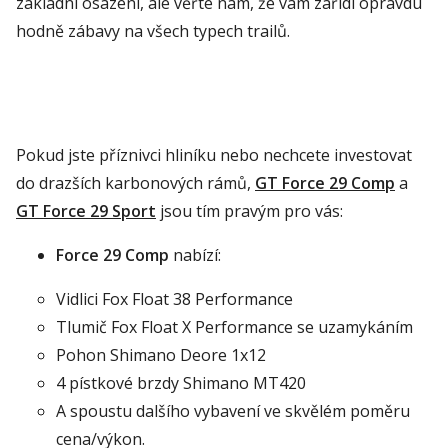
základní osazení, ale věřte nám, že vám zařídí opravdu
hodně zábavy na všech typech trailů.
Pokud jste příznivci hliníku nebo nechcete investovat
do drazších karbonových rámů,
GT Force 29 Comp
a
GT Force 29 Sport
jsou tím pravým pro vás:
Force 29 Comp
nabízí:
Vidlici Fox Float 38 Performance
Tlumič Fox Float X Performance se uzamykáním
Pohon Shimano Deore 1x12
4 pístkové brzdy Shimano MT420
A spoustu dalšího vybavení ve skvělém poměru
cena/výkon.