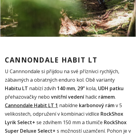
CANNONDALE HABIT LT
U Cannnondale si přijdou na své příznivci rychlých,
zábavných a obratných enduro kol. Obě varianty
Habitu LT
nabízí zdvih
140 mm
,
29”
kola,
UDH patku
přehazovačky nebo
vnitřní vedení
hadic
rámem
.
Cannondale Habit LT 1
nabídne
karbonový rám
v 5
velikostech, odpružení v kombinaci vidlice
RockShox
Lyrik Select+
se zdvihem 150 mm a tlumiče
RockShox
Super Deluxe Select+
s možností uzamčení. Pohon je v