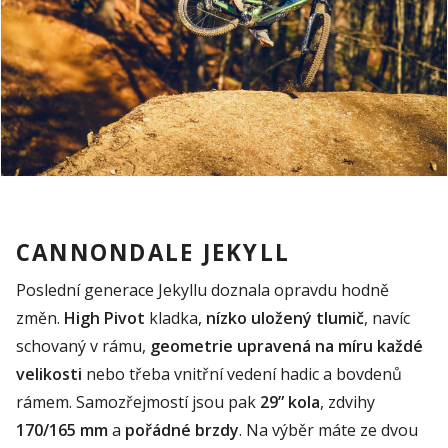
CANNONDALE JEKYLL
Poslední generace Jekyllu doznala opravdu hodně
změn.
High Pivot
kladka,
nízko uložený tlumič
, navíc
schovaný v rámu,
geometrie upravená na míru každé
velikosti
nebo třeba vnitřní vedení hadic a bovdenů
rámem. Samozřejmostí jsou pak
29” kola
, zdvihy
170/165 mm
a
pořádné brzdy
. Na výběr máte ze dvou