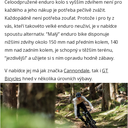
Celoodpružené enduro kolo s vyšším zdvihem není pro
každého a jeho nákup je potřeba pečlivě zvážit.
Každopádně není potřeba zoufat. Protože i pro ty z
vás, kteří takovéto velké enduro neuživí, je v nabídce
spoustu alternativ. “Malý” enduro bike disponuje
nižšími zdvihy okolo 150 mm nad předním kolem, 140
mm nad zadním kolem, je schopný v těžším terénu,
“jezdivější” a užijete si s ním opravdu hodně zábavy.
V nabídce jej má jak značka
Cannondale
, tak i
GT
Bicycles
hned v několika úrovních výbavy.