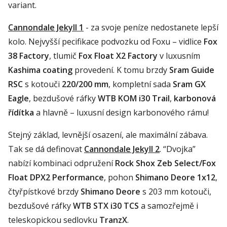
variant.
Cannondale Jekyll 1
- za svoje peníze nedostanete lepší
kolo. Nejvyšší pecifikace podvozku od Foxu – vidlice
Fox
38 Factory
, tlumič
Fox Float X2 Factory
v luxusním
Kashima coating
provedení. K tomu brzdy
Sram Guide
RSC
s kotouči
220/200 mm
, kompletní sada
Sram GX
Eagle
, bezdušové ráfky
WTB KOM i30 Trail
,
karbonová
řídítka
a hlavně – luxusní design karbonového rámu!
Stejný základ, levnější osazení, ale maximální zábava.
Tak se dá definovat
Cannondale Jekyll 2
. “Dvojka”
nabízí kombinaci odpružení
Rock Shox Zeb Select/Fox
Float DPX2 Performance
, pohon
Shimano Deore 1x12
,
čtyřpístkové brzdy
Shimano Deore
s 203 mm kotouči,
bezdušové ráfky
WTB STX i30 TCS
a samozřejmě i
teleskopickou sedlovku
TranzX
.