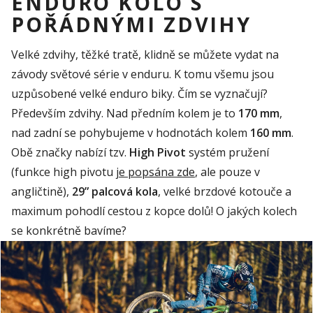
ENDURO KOLO S
POŘÁDNÝMI ZDVIHY
Velké zdvihy, těžké tratě, klidně se můžete vydat na
závody světové série v enduru. K tomu všemu jsou
uzpůsobené velké enduro biky. Čím se vyznačují?
Především zdvihy. Nad předním kolem je to
170 mm
,
nad zadní se pohybujeme v hodnotách kolem
160 mm
.
Obě značky nabízí tzv.
High
Pivot
systém pružení
(funkce
high
pivotu
je popsána zde
, ale pouze v
angličtině),
29” palcová kola
, velké brzdové kotouče a
maximum pohodlí cestou z kopce dolů! O jakých kolech
se konkrétně bavíme?