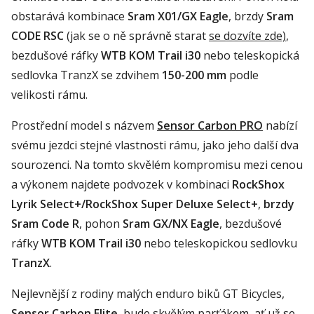
obstarává kombinace
Sram X01/GX Eagle
, brzdy
Sram
CODE RSC
(jak se o ně správně starat
se dozvíte zde)
,
bezdušové ráfky
WTB KOM Trail i30
nebo teleskopická
sedlovka TranzX se zdvihem
150-200 mm
podle
velikosti rámu.
Prostřední model s názvem
Sensor Carbon PRO
nabízí
svému jezdci stejné vlastnosti rámu, jako jeho další dva
sourozenci. Na tomto skvělém kompromisu mezi cenou
a výkonem najdete podvozek v kombinaci
RockShox
Lyrik Select+/RockShox Super Deluxe Select+
,
brzdy
Sram Code R
, pohon
Sram GX/NX Eagle
, bezdušové
ráfky
WTB KOM Trail i30
nebo teleskopickou sedlovku
TranzX
.
Nejlevnější z rodiny malých enduro biků GT Bicycles,
Sensor Carbon Elite
,
bude skvělým parťákem, ať už se