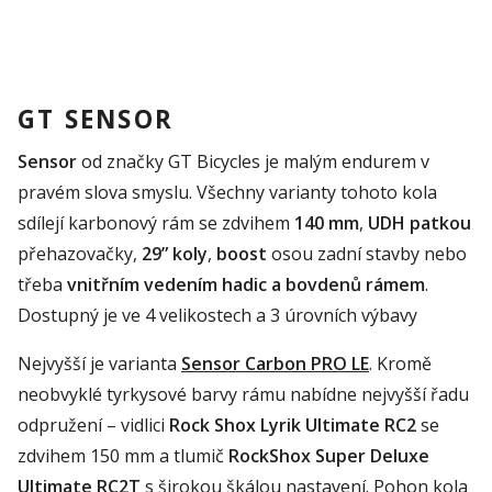
GT SENSOR
Sensor
od značky GT Bicycles je malým endurem v
pravém slova smyslu. Všechny varianty tohoto kola
sdílejí karbonový rám se zdvihem
140 mm
,
UDH patkou
přehazovačky,
29” koly
,
boost
osou zadní stavby nebo
třeba
vnitřním vedením hadic a bovdenů rámem
.
Dostupný je ve 4 velikostech a 3 úrovních výbavy
Nejvyšší je varianta
Sensor Carbon PRO LE
. Kromě
neobvyklé tyrkysové barvy rámu nabídne nejvyšší řadu
odpružení – vidlici
Rock Shox Lyrik Ultimate RC2
se
zdvihem 150 mm a tlumič
RockShox Super Deluxe
Ultimate RC2T
s širokou škálou nastavení. Pohon kola