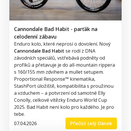
Cannondale Bad Habit - parťák na
celodenní zábavu
Enduro kolo, které neprosí o dovolení. Nový
Cannondale Bad Habit
se rodí z DNA
závodních speciálů, vstřebává podněty od
profíků a přetavuje je do all-mountain rippera
s 160/155 mm zdvihem a mullet setupem.
Proportional Response™ kinematika,
StashPort úložiště, kompatibilita s proužinou
a vzduchem – a potvrzení od samotné Elly
Conolly, celkové vítězky Enduro World Cup
2025. Bad Habit není kolo pro každého. Je pro
tebe.
07.04.2026
Přečíst celý článek