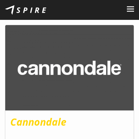
O nás
Značky
Prodejci
Kariéra
B2B Portál
Podporujeme
Blog
Kontakty
Cannondale
CZ
EN
|
SK
|
HU
|
PL