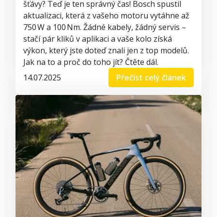
šťávy? Teď je ten správný čas! Bosch spustil
aktualizaci, která z vašeho motoru vytáhne až
750 W a 100 Nm. Žádné kabely, žádný servis –
stačí pár kliků v aplikaci a vaše kolo získá
výkon, který jste doteď znali jen z top modelů.
Jak na to a proč do toho jít? Čtěte dál.
14.07.2025
Přečíst celý článek