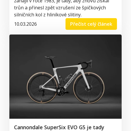
zahájil v roce 1983, je tady, aby znovu získal
trůn a přinesl zpět vzrušení ze špičkových
silničních kol z hliníkové slitiny.
10.03.2026
Přečíst celý článek
Cannondale SuperSix EVO G5 je tady