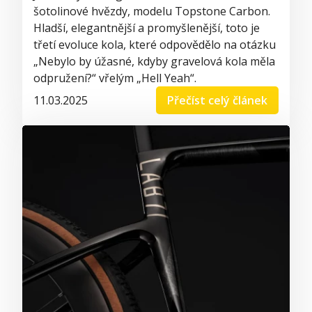
šotolinové hvězdy, modelu Topstone Carbon.
Hladší, elegantnější a promyšlenější, toto je
třetí evoluce kola, které odpovědělo na otázku
„Nebylo by úžasné, kdyby gravelová kola měla
odpružení?“ vřelým „Hell Yeah“.
11.03.2025
Přečíst celý článek