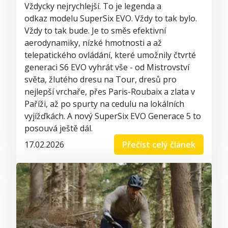
Vždycky nejrychlejší. To je legenda a
odkaz modelu SuperSix EVO. Vždy to tak bylo.
Vždy to tak bude. Je to směs efektivní
aerodynamiky, nízké hmotnosti a až
telepatického ovládání, které umožnily čtvrté
generaci S6 EVO vyhrát vše - od Mistrovství
světa, žlutého dresu na Tour, dresů pro
nejlepší vrchaře, přes Paris-Roubaix a zlata v
Paříži, až po spurty na cedulu na lokálních
vyjížďkách. A nový SuperSix EVO Generace 5 to
posouvá ještě dál.
17.02.2026
Přečíst celý článek