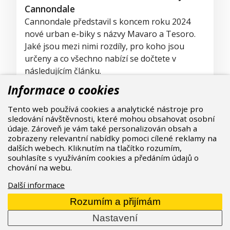
Cannondale
Cannondale představil s koncem roku 2024
nové urban e-biky s názvy Mavaro a Tesoro.
Jaké jsou mezi nimi rozdíly, pro koho jsou
určeny a co všechno nabízí se dočtete v
následujícím článku.
07.11.2024
Přečíst celý článek
Informace o cookies
Tento web používá cookies a analytické nástroje pro
sledování návštěvnosti, které mohou obsahovat osobní
údaje. Zároveň je vám také personalizován obsah a
zobrazeny relevantní nabídky pomoci cílené reklamy na
dalších webech. Kliknutím na tlačítko rozumím,
souhlasíte s využíváním cookies a předáním údajů o
chování na webu.
Další informace
Rozumím a přijímám
Nastavení