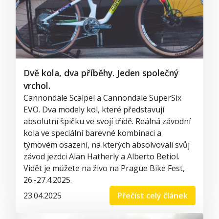
Dvě kola, dva příběhy. Jeden společný
vrchol.
Cannondale
Scalpel
a
Cannondale
SuperSix
EVO. Dva modely kol, které představují
absolutní špičku ve svojí třídě
.
Reálná závodní
kola v
e speciální barevné kombinaci
a
týmovém osazení, na kterých absolvovali svůj
závod jezdci Alan
Hatherly
a
Alberto
Betiol
.
Vidět je můžete na živo na Prague Bike
Fest
,
26.-27.4.2025.
23.04.2025
Přečíst celý článek