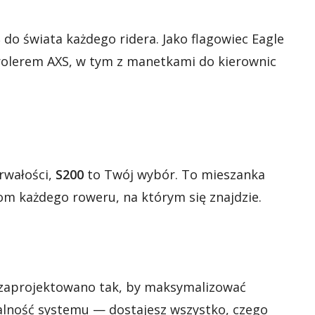
S
do świata każdego ridera. Jako flagowiec Eagle
rolerem AXS, w tym z manetkami do kierownic
trwałości,
S200
to Twój wybór. To mieszanka
m każdego roweru, na którym się znajdzie.
 zaprojektowano tak, by maksymalizować
ralność systemu — dostajesz wszystko, czego