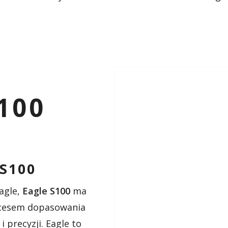
100
S100
agle,
Eagle S100
ma
ocesem dopasowania
 precyzji. Eagle to