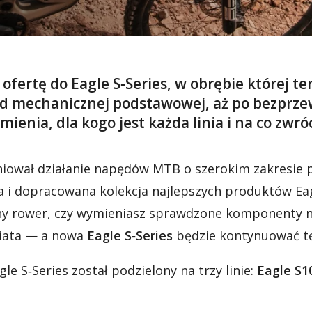
 ofertę do
Eagle S‑Series,
w obrębie której t
d mechanicznej podstawowej, aż po bezpr
zmienia, dla kogo jest każda linia i na co zw
niował działanie napędów MTB o szerokim zakresie p
a i dopracowana kolekcja najlepszych produktów Eagl
ny rower, czy wymieniasz sprawdzone komponenty n
wiata — a nowa
Eagle S‑Series
będzie kontynuować tę
e S‑Series został podzielony na trzy linie:
Eagle S1