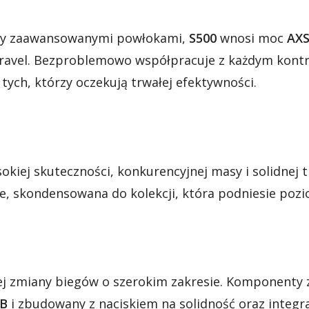
ny zaawansowanymi powłokami,
S500
wnosi moc
AX
 gravel. Bezproblemowo współpracuje z każdym kont
ych, którzy oczekują trwałej efektywności.
okiej skuteczności, konkurencyjnej masy i solidnej 
 skondensowana do kolekcji, która podniesie pozio
nej zmiany biegów o szerokim zakresie. Komponenty
TB
i zbudowany z naciskiem na solidność oraz integ