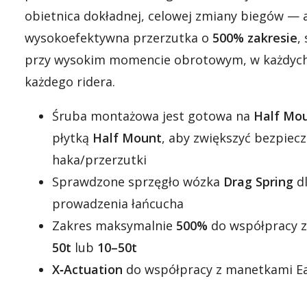
obietnica dokładnej, celowej zmiany biegów — a 
wysokoefektywna przerzutka o
500% zakresie
,
przy wysokim momencie obrotowym, w każdych
każdego ridera.
Śruba montażowa jest gotowa na
Half Mo
płytką
Half Mount
, aby zwiększyć bezpie
haka/przerzutki
Sprawdzone sprzęgło wózka
Drag Spring
d
prowadzenia łańcucha
Zakres maksymalnie
500%
do współpracy z
50t
lub
10–50t
X‑Actuation
do współpracy z manetkami Eag