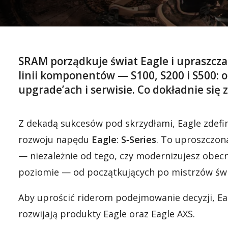
SRAM porządkuje świat Eagle i upraszcza
linii komponentów —
S100, S200 i S500:
o
upgrade’ach i serwisie. Co dokładnie się 
Z dekadą sukcesów pod skrzydłami, Eagle zdefi
rozwoju napędu
Eagle
:
S‑Series
. To uproszczon
— niezależnie od tego, czy modernizujesz obec
poziomie — od początkujących po mistrzów ś
Aby uprościć riderom podejmowanie decyzji, Eagl
rozwijają produkty Eagle oraz Eagle AXS.