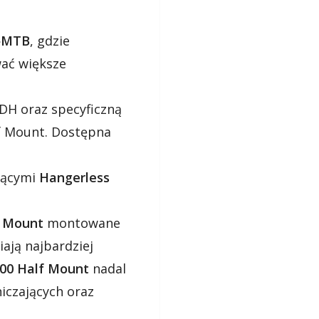
‑MTB
, gdzie
ać większe
UDH oraz specyficzną
f Mount. Dostępna
jącymi
Hangerless
l Mount
montowane
iają najbardziej
100 Half Mount
nadal
iczających oraz