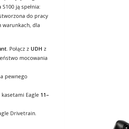
S100 ją spełnia:
 stworzona do pracy
 warunkach, dla
unt
. Połącz z
UDH
z
czeństwo mocowania
la pewnego
 kasetami Eagle
11–
le Drivetrain.