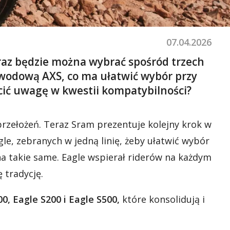
07.04.2026
eraz będzie można wybrać spośród trzech
zewodową
AXS
, co ma ułatwić wybór przy
rócić uwagę w kwestii kompatybilności?
rzełożeń. Teraz Sram prezentuje kolejny krok w
e, zebranych w jedną linię, żeby ułatwić wybór
a takie same. Eagle wspierał riderów na każdym
 tradycję.
00, Eagle S200 i Eagle S500,
które konsolidują i