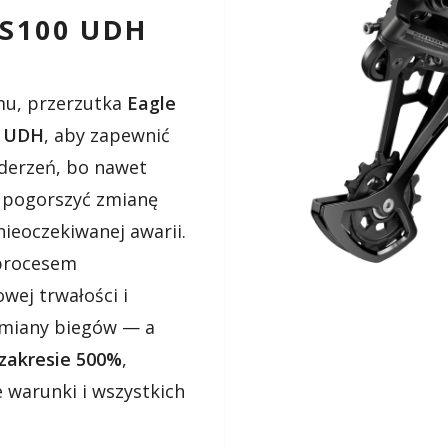
S100 UDH
mu, przerzutka
Eagle
y
UDH
, aby zapewnić
uderzeń, bo nawet
 pogorszyć zmianę
nieoczekiwanej awarii.
procesem
ej trwałości i
 zmiany biegów — a
zakresie
500%
,
warunki i wszystkich