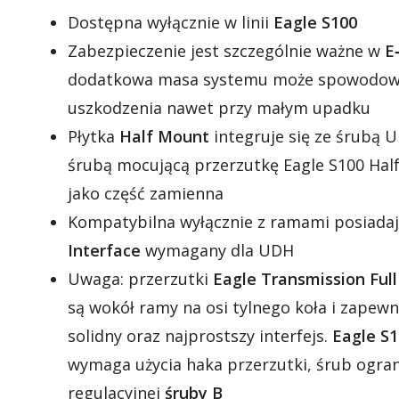
Dostępna wyłącznie w linii
Eagle S100
Zabezpieczenie jest szczególnie ważne w
E
dodatkowa masa systemu może spowodow
uszkodzenia nawet przy małym upadku
Płytka
Half Mount
integruje się ze śrubą 
śrubą mocującą przerzutkę Eagle S100 Hal
jako część zamienna
Kompatybilna wyłącznie z ramami posiada
Interface
wymagany dla UDH
Uwaga: przerzutki
Eagle Transmission Ful
są wokół ramy na osi tylnego koła i zapewn
solidny oraz najprostszy interfejs.
Eagle S
wymaga użycia haka przerzutki, śrub ogran
regulacyjnej
śruby B