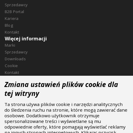
Sprzedawcy
B2B Portal
Kariera
Blog
Kontakt
Więcej informacji
Marki
Sprzedawcy
Downloads
Cookie
Kontakt
Kontakt
Zmiana ustawień plików cookie dla
ASPIRE SPORTS, s.r.o.
tej witryny
Jinačovice 514, 664 34 Kuřim
Ta strona używa plików cookie i narzędzi analitycznych
+420 532 199 550
do śledzenia ruchu na stronie, które mogą zawierać dane
aspire@aspire.eu
osobowe. Dodatkowo użytkownik otrzymuje
spersonalizowane treści i wyświetlane są mu
odpowiednie oferty, które pomagają wyświetlać reklamy
na innych stronach internetowych. Klikając przycisk