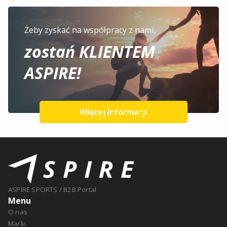
Żeby zyskać na współpracy z nami,
zostań KLIENTEM
ASPIRE!
Więcej informacji
ASPIRE SPORTS
/
B2B Portal
Menu
O nas
Marki