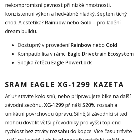
nekompromisní pevnost při nízké hmotnosti,
konzistentní výkon a hedvábně hladký, šeptem tichý
chod. A estetika?
Rainbow
nebo
Gold
– pro ladění
dream buildu.
Dostupný v provedení
Rainbow
nebo
Gold
Kompatibilita v rámci
Eagle Drivetrain Ecosystem
Spojka řetězu
Eagle PowerLock
SRAM EAGLE XG‑1299 KAZETA
Ať už stavíte kolo snů, nebo připravujete bike na další
závodní sezónu,
XG‑1299
přináší
520%
rozsah a
unikátní povrchovou úpravu. Silnější závodníci si teď
mohou dovolit větší převodníky pro vyšší top‑end
rychlost bez ztráty rozsahu do kopce. Více času trávíte
„výš“ na kazetě, kde je přenos síly nejefektivnější, a