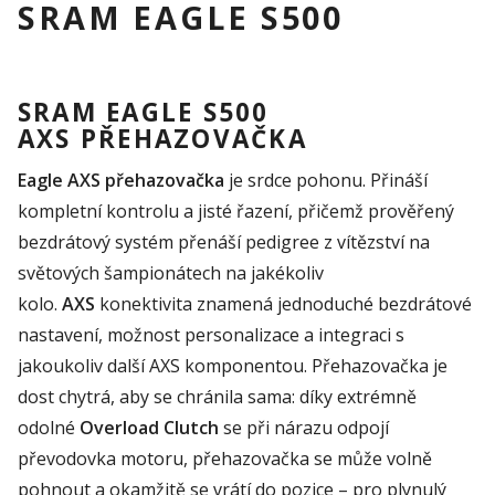
SRAM EAGLE S500
SRAM EAGLE S500
AXS PŘEHAZOVAČKA
Eagle AXS přehazovačka
je srdce pohonu. Přináší
kompletní kontrolu a jisté řazení, přičemž prověřený
bezdrátový systém přenáší pedigree z vítězství na
světových šampionátech na jakékoliv
kolo.
AXS
konektivita znamená jednoduché bezdrátové
nastavení, možnost personalizace a integraci s
jakoukoliv další AXS komponentou. Přehazovačka je
dost chytrá, aby se chránila sama: díky extrémně
odolné
Overload Clutch
se při nárazu odpojí
převodovka motoru, přehazovačka se může volně
pohnout a okamžitě se vrátí do pozice – pro plynulý