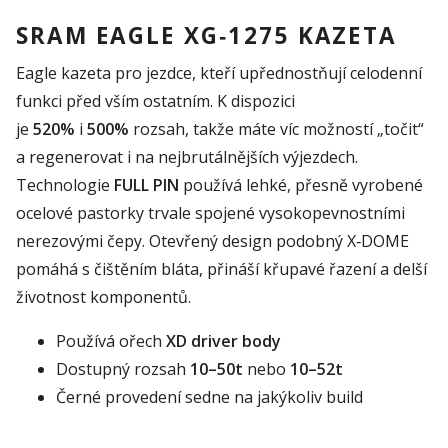
SRAM EAGLE XG‑1275 KAZETA
Eagle kazeta pro jezdce, kteří upřednostňují celodenní
funkci před vším ostatním. K dispozici
je
520%
i
500%
rozsah, takže máte víc možností „točit“
a regenerovat i na nejbrutálnějších výjezdech.
Technologie
FULL PIN
používá lehké, přesně vyrobené
ocelové pastorky trvale spojené vysokopevnostními
nerezovými čepy. Otevřený design podobný X‑DOME
pomáhá s čištěním bláta, přináší křupavé řazení a delší
životnost komponentů.
Používá ořech
XD driver body
Dostupný rozsah
10–50t
nebo
10–52t
Černé provedení sedne na jakýkoliv build