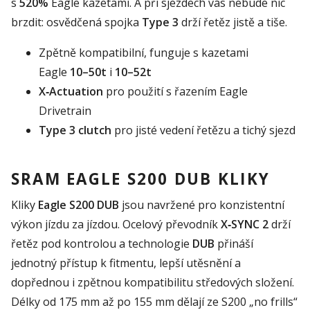
s
520%
Eagle kazetami. A při sjezdech vás nebude nic
brzdit: osvědčená spojka
Type 3
drží řetěz jistě a tiše.
Zpětně kompatibilní, funguje s kazetami
Eagle
10–50t
i
10–52t
X‑Actuation
pro použití s řazením Eagle
Drivetrain
Type 3 clutch
pro jisté vedení řetězu a tichý sjezd
SRAM EAGLE S200 DUB KLIKY
Kliky
Eagle S200 DUB
jsou navržené pro konzistentní
výkon jízdu za jízdou. Ocelový převodník
X‑SYNC 2
drží
řetěz pod kontrolou a technologie
DUB
přináší
jednotný přístup k fitmentu, lepší utěsnění a
dopřednou i zpětnou kompatibilitu středových složení.
Délky od 175 mm až po 155 mm dělají ze S200 „no frills“