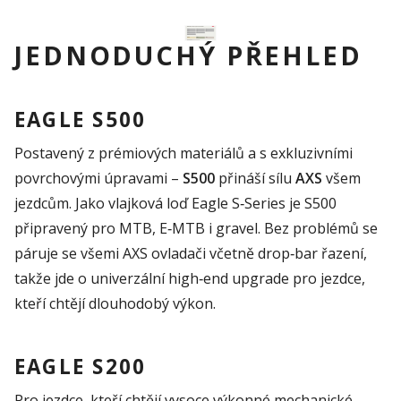
JEDNODUCHÝ PŘEHLED
EAGLE S500
Postavený z prémiových materiálů a s exkluzivními
povrchovými úpravami –
S500
přináší sílu
AXS
všem
jezdcům. Jako vlajková loď Eagle S‑Series je S500
připravený pro MTB, E‑MTB i gravel. Bez problémů se
páruje se všemi AXS ovladači včetně drop‑bar řazení,
takže jde o univerzální high‑end upgrade pro jezdce,
kteří chtějí dlouhodobý výkon.
EAGLE S200
Pro jezdce, kteří chtějí vysoce výkonné mechanické