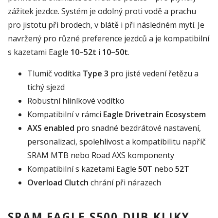
zážitek jezdce. Systém je odolný proti vodě a prachu
pro jistotu při brodech, v blátě i při následném mytí. Je
navržený pro různé preference jezdců a je kompatibilní
s kazetami Eagle
10–52t
i
10–50t
.
Tlumič vodítka
Type 3
pro jisté vedení řetězu a
tichý sjezd
Robustní hliníkové vodítko
Kompatibilní v rámci
Eagle Drivetrain Ecosystem
AXS enabled
pro snadné bezdrátové nastavení,
personalizaci, spolehlivost a kompatibilitu napříč
SRAM MTB nebo Road AXS komponenty
Kompatibilní s kazetami Eagle
50T
nebo
52T
Overload Clutch
chrání při nárazech
SRAM EAGLE S500 DUB KLIKY