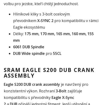
volbu pro jezdce, kteří chtějí jednoduchost.
Hliníkové kliky s 3‑bolt ocelovým
převodníkem
X‑SYNC 2
pro kompatibilitu v rámci
Eagle ekosystému
Délky:
175 mm, 170 mm, 165 mm, 160 mm, 155
mm
6061 DUB Spindle
DUB Wide spindle
pro
55CL
SRAM EAGLE S200 DUB CRANK
ASSEMBLY
Eagle S200 DUB crank assembly
je navržený pro
konzistentní výkon. Rozhraní
3‑Bolt
zajišťuje
kompatibilitu s převodníky
Eagle X‑Sync
2
a
DUB
přináší jednotný fitment, lepší utěsnění a