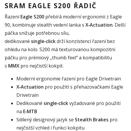
SRAM EAGLE S200 ŘADIČ
Řazení
Eagle S200
přebírá moderní ergonomii z Eagle
90, kombinuje stealth vedení lanka s
X‑Actuation
. Delší
páčka snižuje potřebnou sílu,
dedikované
single‑click
drží konzistenci řazení bez
ohledu na kolo. S200 má texturovanou kompozitní
páčku pro prémiový „thumb feel“ a kompatibilitu
s
MMX
pro nejčistší kokpit.
Moderní ergonomie řazení pro Eagle Drivetrain
X‑Actuation
pro použití s přehazovačkami Eagle
Drivetrain
Dedikované
single‑click
vyžadované pro použití
na
E‑MTB
Sdílený designový jazyk se
Stealth Brakes
pro
nejčistší vzhled i funkci kokpitu