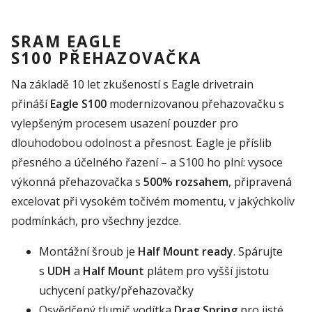
SRAM EAGLE
S100 PŘEHAZOVAČKA
Na základě 10 let zkušeností s Eagle drivetrain
přináší
Eagle S100
modernizovanou přehazovačku s
vylepšeným procesem usazení pouzder pro
dlouhodobou odolnost a přesnost. Eagle je příslib
přesného a účelného řazení – a S100 ho plní: vysoce
výkonná přehazovačka s
500% rozsahem
, připravená
excelovat při vysokém točivém momentu, v jakýchkoliv
podmínkách, pro všechny jezdce.
Montážní šroub je
Half Mount ready
. Spárujte
s
UDH
a
Half Mount
plátem pro vyšší jistotu
uchycení patky/přehazovačky
Osvědčený tlumič vodítka
Drag Spring
pro jisté