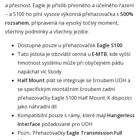
a přesnost. Eagle je příslib přesného a účelného řazení
– a S100 ho plní: vysoce výkonná přehazovačka s
500%
rozsahem
, připravená na vysoký točivý moment,
všechny podmínky a všechny jezdce.
Dostupné pouze u přehazovaček
Eagle S100
Tato jistota je obzvlášť cenná u
E‑MTB
, kde vyšší
hmotnost systému může při obyčejném pádu
napáchat víc škody
Half Mount
plát se integruje se šroubem UDH a
se specifickým montážním šroubem zadní
přehazovačky Eagle S100 Half Mount. K dispozici
jako náhradní díl
Kompatibilní pouze s rámy, které mají
Hangerless
Interface
požadované pro UDH
Pozn.: Přehazovačky
Eagle Transmission Full