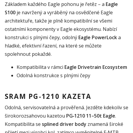
Základem každého Eagle pohonu je řetěz – a
Eagle
S100
je navržený a vyráběný na osvědčené Eagle
architektuře, takže je plně kompatibilní se všemi
ostatními komponenty v Eagle ekosystému. Nabízí
konstrukci s plnými čepy, odolný
Eagle PowerLock
a
hladké, efektivní řazení, na které se můžete
spolehnout pokaždé.
Kompatibilita v rámci
Eagle Drivetrain Ecosystem
Odolná konstrukce s plnými čepy
SRAM PG‑1210 KAZETA
Odolná, servisovatelná a prověřená. Jezděte kdekoliv se
širokorozsahovou kazetou
PG‑1210 11–50t Eagle
.
Kompatibilita se
splined driver body
znamená široké
přijetí mezi výrobci kol, zatímco vyměnitelné E‑MTB