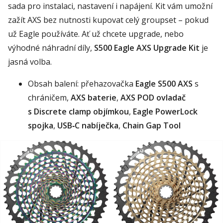
sada pro instalaci, nastavení i napájení. Kit vám umožní
zažít AXS bez nutnosti kupovat celý groupset – pokud
už Eagle používáte. Ať už chcete upgrade, nebo
výhodné náhradní díly,
S500 Eagle AXS Upgrade Kit
je
jasná volba.
Obsah balení: přehazovačka
Eagle S500 AXS
s
chráničem,
AXS baterie
,
AXS POD ovladač
s Discrete clamp objímkou
,
Eagle PowerLock
spojka
,
USB‑C nabíječka
,
Chain Gap Tool