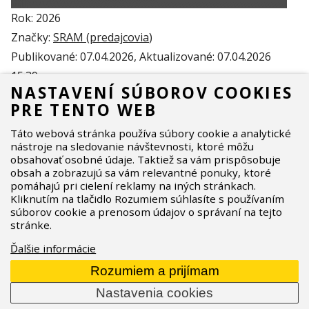
Rok: 2026
Značky:
SRAM (
predajcovia
)
Publikované:
07.04.2026
, Aktualizované:
07.04.2026
15:39
NASTAVENÍ SÚBOROV COOKIES
PRE TENTO WEB
Táto webová stránka používa súbory cookie a analytické
nástroje na sledovanie návštevnosti, ktoré môžu
obsahovať osobné údaje. Taktiež sa vám prispôsobuje
NAJBLIŽŠÍ PREDAJCOVIA
obsah a zobrazujú sa vám relevantné ponuky, ktoré
SRAM
pomáhajú pri cielení reklamy na iných stránkach.
Kliknutím na tlačidlo Rozumiem súhlasíte s používaním
súborov cookie a prenosom údajov o správaní na tejto
stránke.
Ďalšie informácie
Rozumiem a prijímam
Nastavenia cookies