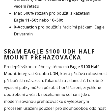
vedení řetězu
Max.
500% rozsah
pro použití s kazetami
Eagle
11–50t
nebo
10–50t
X‑Actuation
pro použití s řadicími páčkami Eagle
Drivetrain
SRAM EAGLE S100 UDH HALF
MOUNT PŘEHAZOVAČKA
Pro lepší výkon celého systému má
Eagle S100 Half
Mount
integraci šroubu
UDH
, která přidává robustnost
při bočních nárazech, ťukancích a „slamech“. I drobné
vyosení patky může způsobit horší řazení, zrychlené
opotřebení a vést k nečekanému selhání. Jde o
modernizovanou přehazovačku s vylepšeným
procesem usazení pouzder pro dlouhodobou odolnost