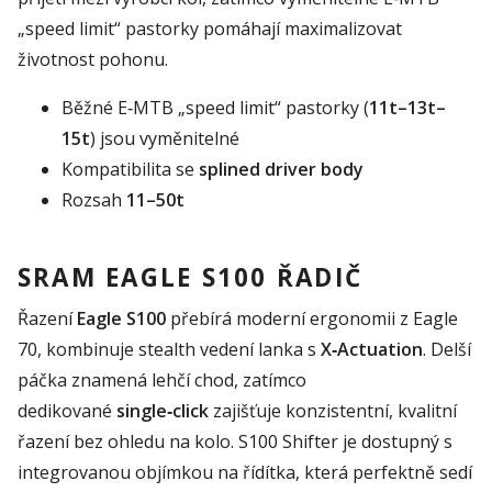
„speed limit“ pastorky pomáhají maximalizovat
životnost pohonu.
Běžné E‑MTB „speed limit“ pastorky (
11t–13t–
15t
) jsou vyměnitelné
Kompatibilita se
splined driver body
Rozsah
11–50t
SRAM EAGLE S100 ŘADIČ
Řazení
Eagle S100
přebírá moderní ergonomii z Eagle
70, kombinuje stealth vedení lanka s
X‑Actuation
. Delší
páčka znamená lehčí chod, zatímco
dedikované
single‑click
zajišťuje konzistentní, kvalitní
řazení bez ohledu na kolo. S100 Shifter je dostupný s
integrovanou objímkou na řídítka, která perfektně sedí