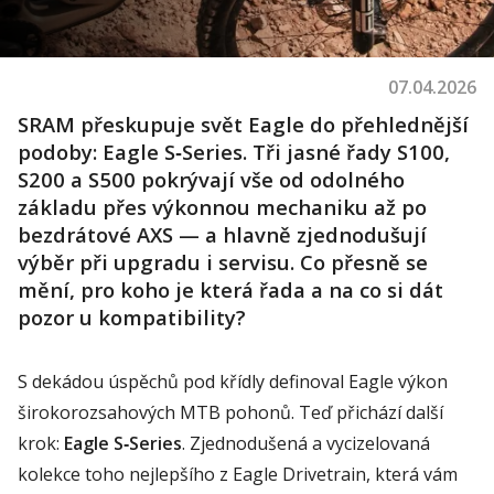
07.04.2026
SRAM přeskupuje svět Eagle do přehlednější
podoby:
Eagle S‑Series
. Tři jasné řady
S100,
S200 a S500
pokrývají vše od odolného
základu přes výkonnou mechaniku až po
bezdrátové
AXS
— a hlavně zjednodušují
výběr při upgradu i servisu. Co přesně se
mění, pro koho je která řada a na co si dát
pozor u kompatibility?
S dekádou úspěchů pod křídly definoval Eagle výkon
širokorozsahových MTB pohonů. Teď přichází další
krok:
Eagle S‑Series
. Zjednodušená a vycizelovaná
kolekce toho nejlepšího z Eagle Drivetrain, která vám