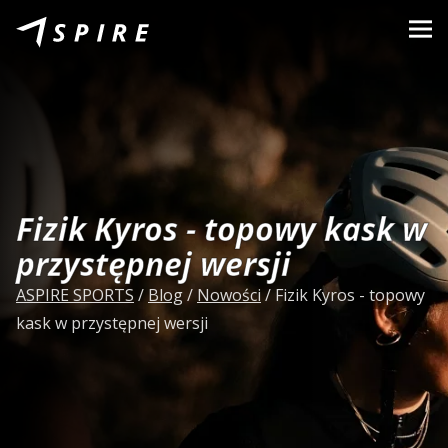
O nas
Marki
Sprzedawcy
B2B Portal
Fizik Kyros - topowy kask w
Kariera
przystępnej wersji
Blog
ASPIRE SPORTS
/
Blog
/
Nowości
/
Fizik Kyros - topowy
kask w przystępnej wersji
Kontakt
PL
CZ
|
EN
|
SK
|
HU