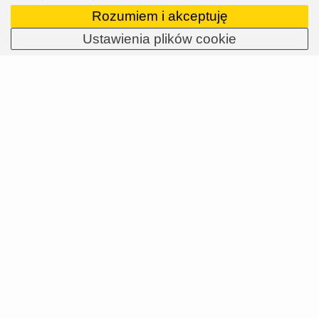
Rozumiem i akceptuję
Ustawienia plików cookie
Ochain: mniej odbicia pedałów, więcej
kontroli na szlaku
W zeszłym roku koncern SRAM wzbogacił swoje
portfolio o kolejną markę, która - jeśli uprawiasz
dyscypliny grawitacyjne - znacznie poprawi
właściwości jezdne Twojego roweru. Jest to włoska
marka Ochain. Firma Aspire Sports stała się
jedynym dystrybutorem produktów marki Ochain
na wszystkich rynkach, na które dostarcza
produkty koncernu SRAM. Więcej informacji na
temat działania Ochain znajdziesz w dalszej części
artykułu.
28.04.2026
Przeczytaj całość