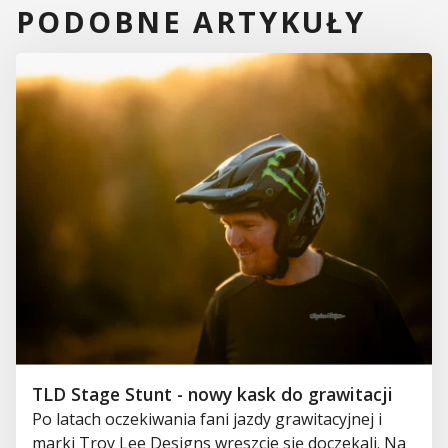
PODOBNE ARTYKUŁY
TLD Stage Stunt - nowy kask do grawitacji
Po latach oczekiwania fani jazdy grawitacyjnej i
marki Troy Lee Designs wreszcie się doczekali. Na