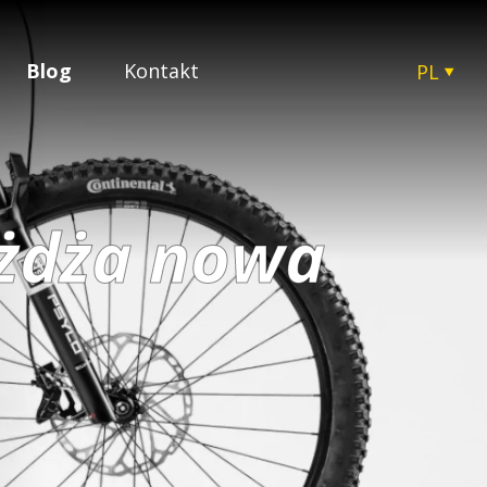
Blog
Kontakt
PL
CZ
EN
SK
HU
eżdża nowa