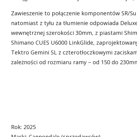
Zawieszenie to połączenie komponentów SR/Sun
natomiast z tyłu za tłumienie odpowiada Delux
wewnętrznej szerokości 30mm, z piastami Shim
Shimano CUES U6000 LinkGlide, zaprojektowany
Tektro Gemini SL z czterotłoczkowymi zaciska
zależności od rozmiaru ramy – od 150 do 230m
Rok: 2025
Marki:
Cannondale (
sprzedawców
)