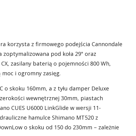
tóra korzysta z firmowego podejścia Cannondale
a zoptymalizowana pod koła 29" oraz
CX, zasilany baterią o pojemności 800 Wh,
 moc i ogromny zasięg.
RC o skoku 160mm, a z tyłu damper Deluxe
 szerokości wewnętrznej 30mm, piastach
ano CUES U6000 LinkGlide w wersji 11-
hydrauliczne hamulce Shimano MT520 z
 DownLow o skoku od 150 do 230mm – zależnie