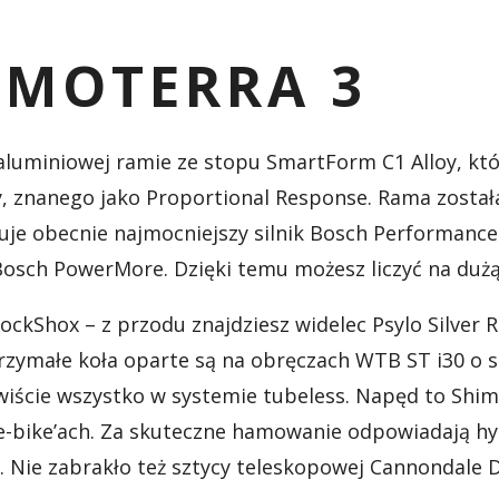
MOTERRA 3
y aluminiowej ramie ze stopu SmartForm C1 Alloy, k
, znanego jako Proportional Response. Rama został
je obecnie najmocniejszy silnik Bosch Performance 
osch PowerMore. Dzięki temu możesz liczyć na dużą
ckShox – z przodu znajdziesz widelec Psylo Silver 
rzymałe koła oparte są na obręczach WTB ST i30 o
wiście wszystko w systemie tubeless. Napęd to Shim
o e-bike’ach. Za skuteczne hamowanie odpowiadają 
. Nie zabrakło też sztycy teleskopowej Cannondale