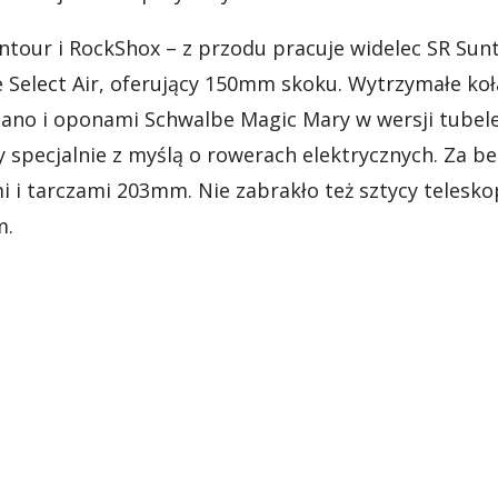
tour i RockShox – z przodu pracuje widelec SR Sun
e Select Air, oferujący 150mm skoku. Wytrzymałe k
ano i oponami Schwalbe Magic Mary w wersji tubel
 specjalnie z myślą o rowerach elektrycznych. Za 
mi i tarczami 203mm. Nie zabrakło też sztycy tele
m.