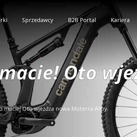
rki
Sprzedawcy
B2B Portal
Kariera
o macie! Oto wj
 to macie! Oto wjeżdża nowa Moterra Alloy.