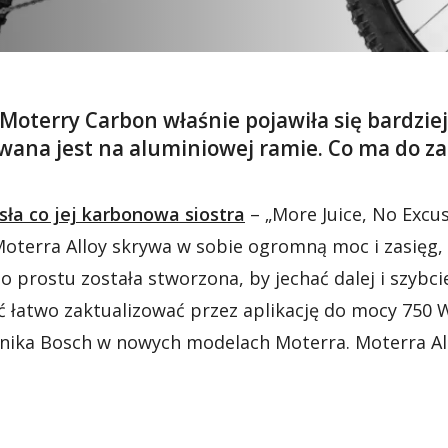
 Moterry Carbon właśnie pojawiła się bardzi
wana jest na aluminiowej ramie. Co ma do zao
sła co jej karbonowa siostra
– „More Juice, No Excu
Moterra Alloy skrywa w sobie ogromną moc i zasięg,
 prostu została stworzona, by jechać dalej i szybci
ść łatwo zaktualizować przez aplikację do mocy 75
ilnika Bosch w nowych modelach Moterra. Moterra All