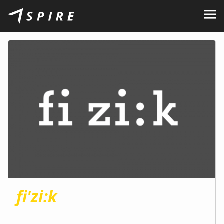
O nás
Značky
Prodejci
Kariéra
B2B Portál
Podporujeme
Blog
Kontakty
fi'zi:k
CZ
EN
|
SK
|
HU
|
PL