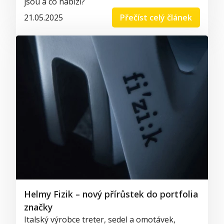
jsou a co nabízí?
21.05.2025
Přečíst celý článek
Helmy Fizik – nový přírůstek do portfolia
značky
Italský výrobce treter, sedel a omotávek,