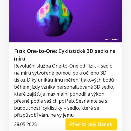
Fizik One-to-One: Cyklistické 3D sedlo na
míru
Revoluční služba
One
-
to
-
One
od
Fizik
– sedlo
na míru vytvořené pomocí pokročilého 3D
tisku. Díky unikátnímu měření tlak
ových bodů
během jízdy vzniká personalizované 3D sedlo,
které zajišťuje maximální pohodlí a výkon
přesně podle vašich potřeb. Seznamte se s
budoucností cyklistiky – sedlo, které se
přizpůsobí vám, ne vy jemu.
28.05.2025
Přečíst celý článek