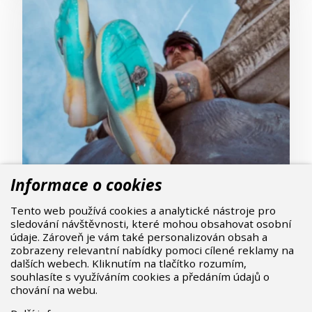
Informace o cookies
Fizik Tempo Beat: Styl a výkon v jednom
Tento web používá cookies a analytické nástroje pro
sledování návštěvnosti, které mohou obsahovat osobní
balení
údaje. Zároveň je vám také personalizován obsah a
Styl, výkon a komfort v jednom balení – to jsou
zobrazeny relevantní nabídky pomoci cílené reklamy na
cyklistické boty
Fizik
Tempo Beat. S jejich
dalších webech. Kliknutím na tlačítko rozumím,
originálním designem a univerzálností
souhlasíte s využíváním cookies a předáním údajů o
chování na webu.
posunete své cyklistické zážitky na novou
úroveň. Objevte, proč si je zamilujete i vy!