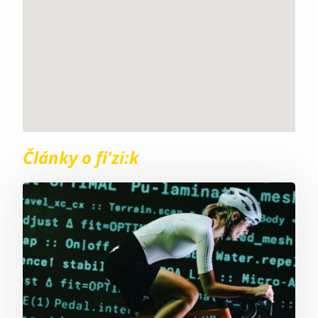
Články o fi'zi:k