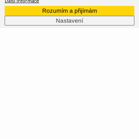
Další informace
16.08.2024
Přečíst celý článek
Rozumím a přijímám
Nastavení
Závodní sedla Fizik týmu Visma | Lease a
Bike
Strávili jsme den na Tour de France 2024 s