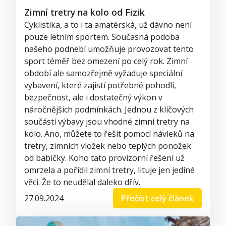
Zimní tretry na kolo od Fizik
C
yklistika
, a to i ta amatérská, už dávno není
pouze letním sportem. Současn
á podoba
našeho podnebí
umožňuje provozovat tento
sport téměř bez omezení po celý rok. Zimní
období
ale samozřejmě vyžaduje
speciální
vybavení, které zaji
stí potřebné pohodlí,
bezpečnost, ale i dostatečný výkon
v
náročnějších
podmín
kách
. Jednou z klíčových
součástí
výbavy jsou
vhodné zimní tretry
na
kolo
.
Ano, můžete to řešit pomocí návleků na
t
retry,
zimních vložek nebo teplých ponožek
od babičky.
Koho
tato provizorní řešení už
omrzela a pořídil zimní tretry, lituje jen jediné
věci. Že to neudělal
daleko
d
řív.
27.09.2024
Přečíst celý článek