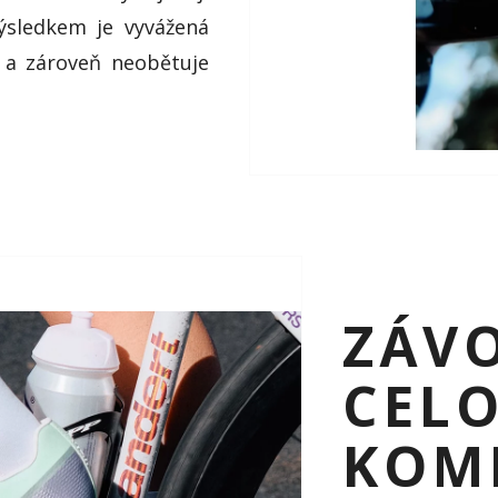
ýsledkem je vyvážená
 a zároveň neobětuje
ZÁVO
CEL
KOM