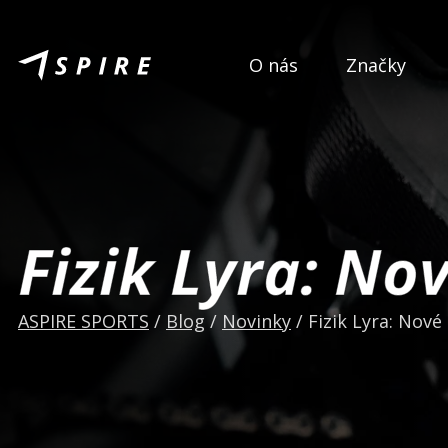
O nás
Značky
Fizik Lyra: No
ASPIRE SPORTS
/
Blog
/
Novinky
/
Fizik Lyra: Nové