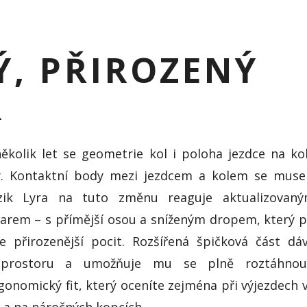
, PŘIROZENÝ
R
ěkolik let se geometrie kol i poloha jezdce na ko
y. Kontaktní body mezi jezdcem a kolem se muse
izik Lyra na tuto změnu reaguje aktualizovan
rem – s přímější osou a sníženým dropem, který p
e přirozenější pocit. Rozšířená špičková část dá
 prostoru a umožňuje mu se plně roztáhnou
gonomický fit, který oceníte zejména při výjezdech 
ě a na náročných kopcích.