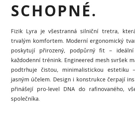
SCHOPNÉ.
Fizik Lyra je všestranná silniční tretra, kt
trvalým komfortem. Moderní ergonomický tvar
poskytují přirozený, podpůrný fit – ideáln
každodenní trénink. Engineered mesh svršek max
podtrhuje čistou, minimalistickou estetiku 
jasným účelem. Design i konstrukce čerpají ins
přinášejí pro-level DNA do rafinovaného, vš
společníka.