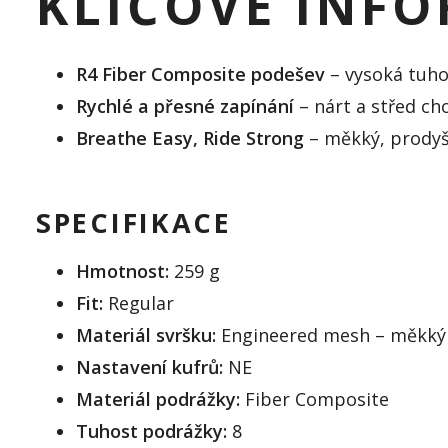
KLÍČOVÉ INF
R4 Fiber Composite podešev
– vysoká tuho
Rychlé a přesné zapínání
– nárt a střed ch
Breathe Easy, Ride Strong
– měkký, prodyš
SPECIFIKACE
Hmotnost:
259 g
Fit:
Regular
Materiál svršku:
Engineered mesh – měkký 
Nastavení kufrů:
NE
Materiál podrážky:
Fiber Composite
Tuhost podrážky:
8