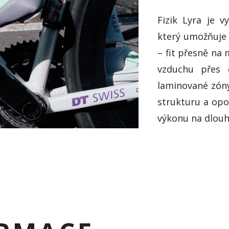
Fizik Lyra je 
který umožňuje 
– fit přesně na
vzduchu přes c
laminované zóny
strukturu a opor
výkonu na dlouhý