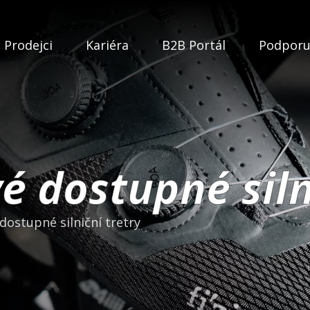
Prodejci
Kariéra
B2B Portál
Podpor
vé dostupné siln
 dostupné silniční tretry