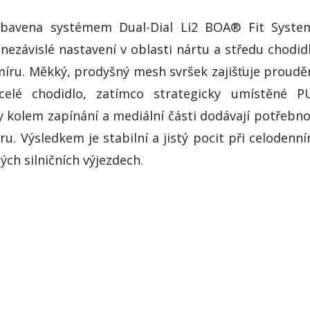
vybavena systémem Dual-Dial Li2 BOA® Fit Syste
nezávislé nastavení v oblasti nártu a středu chodid
 míru. Měkký, prodyšný mesh svršek zajišťuje proudě
elé chodidlo, zatímco strategicky umístěné P
 kolem zapínání a mediální části dodávají potřebn
u. Výsledkem je stabilní a jistý pocit při celodenn
ch silničních výjezdech.