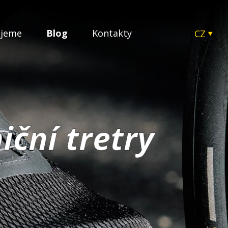
ujeme
Blog
Kontakty
CZ
EN
SK
HU
PL
iční tretry