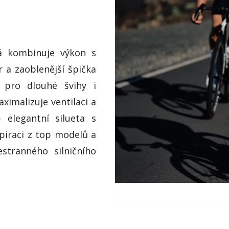
erá kombinuje výkon s
 a zaoblenější špička
í pro dlouhé švihy i
imalizuje ventilaci a
– elegantní silueta s
piraci z top modelů a
estranného silničního