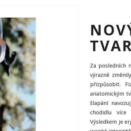
NOVÝ
TVA
Za posledních n
výrazně změnil
přizpůsobit. F
anatomickým tva
šlapání navozuj
chodidlu více
Výsledkem je er
vysoké intenzit