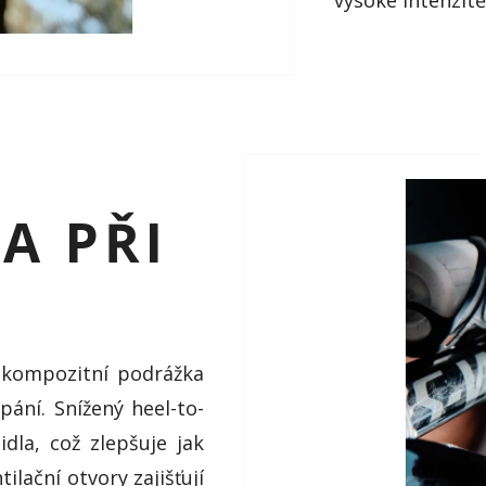
A PŘI
á kompozitní podrážka
pání. Snížený heel-to-
dla, což zlepšuje jak
lační otvory zajišťují