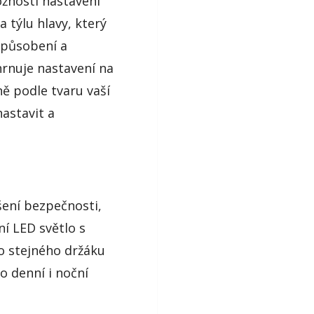
žnosti nastavení
týlu hlavy, který
způsobení a
hrnuje nastavení na
ě podle tvaru vaší
astavit a
ení bezpečnosti,
ní LED světlo s
do stejného držáku
o denní i noční