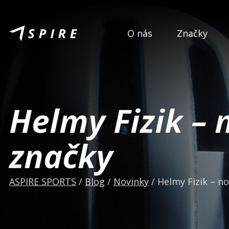
O nás
Značky
Helmy Fizik – 
značky
ASPIRE SPORTS
/
Blog
/
Novinky
/
Helmy Fizik – no