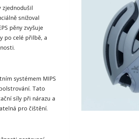
y zjednodušil
ciálně snižoval
 EPS pěny zvyšuje
y po celé přilbě, a
nosti.
ostním systémem MIPS
polstrování. Tato
ační síly při nárazu a
telná pro čištění.