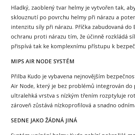
Hladký, zaoblený tvar helmy je vytvořen tak, ab
sklouznutí po povrchu helmy při nárazu a poten
intenzitu síly při nárazu. Příčka zabudovaná do
ochranu proti nárazu tím, že účinně rozkládá síl
přispívá tak ke komplexnímu přístupu k bezpeč
MIPS AIR NODE SYSTÉM
Přilba Kudo je vybavena nejnovějším bezpečn
Air Node, který je bez problémů integrován do 
ultralehká vrstva s nízkým třením rozptyluje rot
zároveň zůstává nízkoprofilová a snadno odníma
SEDNE JAKO ŽÁDNÁ JINÁ