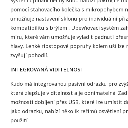
Systém upínání helmy Kudo nabízí pokročilé mo
pomocí stahovacího kolečka s mikropohybem na 
umožňuje nastavení sklonu pro individuální při
kompatibilitu s brýlemi. Upevňovací systém za
míru, které vám umožňuje vyladit padnutí přesn
hlavy. Lehké ripstopové popruhy kolem uší lze n
zvyšují pohodlí.
INTEGROVANÁ VIDITELNOST
Kudo má integrovanou pasivní odrazku pro zvýš
která zlepšuje viditelnost a je odnímatelná. Zad
možností dobíjení přes USB, které lze umístit 
jako odrazku, nabízí několik režimů osvětlení pr
použití.