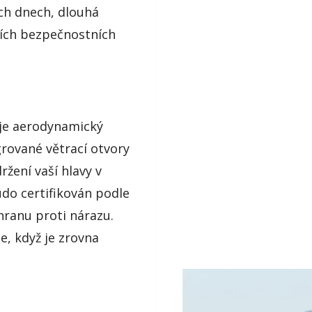
ích dnech, dlouhá
ších bezpečnostních
uje aerodynamický
grované větrací otvory
držení vaší hlavy v
do certifikován podle
hranu proti nárazu.
e, když je zrovna