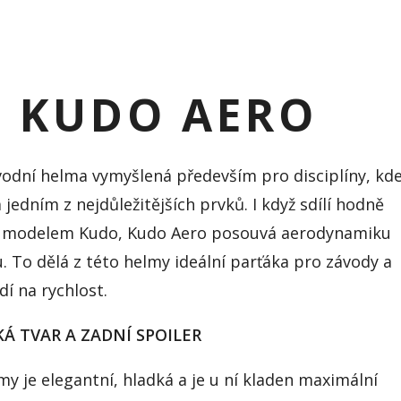
K KUDO AERO
vodní helma vymyšlená především pro disciplíny, kd
jedním z nejdůležitějších prvků. I když sdílí hodně
s modelem Kudo, Kudo Aero posouvá aerodynamiku
u. To dělá z této helmy ideální parťáka pro závody a
dí na rychlost.
 TVAR A ZADNÍ SPOILER
my je elegantní, hladká a je u ní kladen maximální