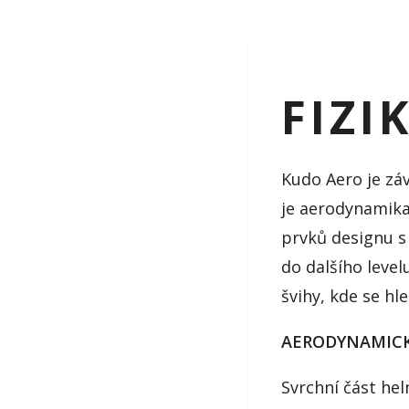
FIZI
Kudo Aero je zá
je aerodynamika 
prvků designu 
do dalšího level
švihy, kde se hle
AERODYNAMICKÁ
Svrchní část hel