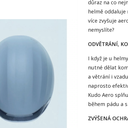
důraz na co nejn
helmě oddaluje 
více zvyšuje ae
nemyslíte?
ODVĚTRÁNÍ, K
I když je u hel
nutné dělat kom
a větrání i vzad
naprosto efekti
Kudo Aero splňuj
během pádu a sni
ZVÝŠENÁ OCHR