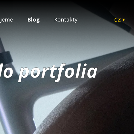
ujeme
Blog
Kontakty
CZ
EN
SK
HU
PL
do portfolia