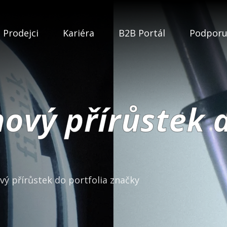
Prodejci
Kariéra
B2B Portál
Podpor
nový přírůstek 
vý přírůstek do portfolia značky