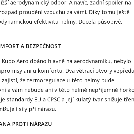
ižší aerodynamický odpor. A navíc, zadní spoiler na
rozpad proudění vzduchu za vámi. Díky tomu ještě
rodynamickou efektivitu helmy. Docela působivé,
OMFORT A BEZPEČNOST
my Kudo Aero dbáno hlavně na aerodynamiku, nebylo
promisy ani u komfortu. Dva větrací otvory vepřed
u zajistí, že termoregulace u této helmy bude
vní a vám nebude ani v této helmě nepříjemně horko
e standardy EU a CPSC a její kulatý tvar snižuje třen
žuje i síly při nárazu.
ANA PROTI NÁRAZU