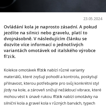
23.05.2024
Ovládání kola je naprosto zásadní. A pokud
jezdíte na silnici nebo
gravelu
, platí to
dvojnásobně. V následujícím článku se
dozvíte více informací o jednotlivých
variantách omotávek od italského výrobce
fi’zi:k
.
Kolekce omotávek
fi’zi:k
nabízí různé varianty
materiálů, které zvyšují pohodlí a kontrolu, poskytují
přilnavost, kterou potřebujete pro svůj konkrétní styl
jízdy na kole, a zároveň snižují nežádoucí vibrace, které
mohou vést k únavě rukou.
fi’zi:k
nabízí omotávky na
silniční
kol
a a
g
ravel
kol
a
v různých barvách,
typech