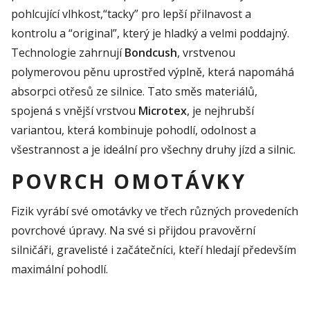
pohlcující vlhkost,
“
t
acky
”
pro lepší přilnavost a
kontrolu a
“
o
riginal
”, který je hladký a velmi poddajný.
Technologie zahrnují
B
ondcush
,
vrstvenou
polymerovou pěnu uprostřed výplně, která napomáhá
absorpci
otřesů ze
silnic
e
. Tato směs materiálů,
spojená s vnější vrstvou
M
icrotex
,
je nejhrubší
variantou, která kombinuje pohodlí, odolnost a
všestrannost a je ideální pro všechny druhy jízd a silnic.
POVRCH OMOTÁVKY
Fizik
vyrábí své omotávky ve
třech
různých provedeních
povrchové úpravy. Na své si
přijdou
pravověrní
silničáři,
gravelisté
i začátečníci, kteří hledají především
maximální pohodlí.