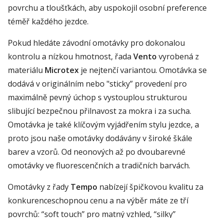
povrchu
a tloušťkách, aby uspokojil osobní preference
téměř každého jezdce.
Pokud hledáte závodní
omotávky
pro dokonalou
kontrolu a
nízkou
hmotnost, řada
V
ento
vyrobená z
materiálu
M
icrotex
je nejtenčí
vari
a
ntou
.
Omotávka
se
dodává v originálním nebo
"
sticky
”
provedení pro
maximálně pevný úchop
s vystouplou strukturou
slibující bezpečnou přilnavost za mokra i za sucha.
Omotávka
je také klíčovým vyjádřením stylu jezdce, a
proto j
sou
naše
omotávky
dodáván
y
v
široké
škále
barev a vzorů
.
O
d
neonových až po dvoubarevné
omotáv
ky ve fluorescenčních a tradičních barvách.
Omotávky
z řady
Tempo
nabízejí
špičkovou
kvalitu za
konkurenceschopnou cenu a na výběr máte ze tří
povrchů:
“
soft
t
ouch
”
pro matný vzhled
,
“
silky
”