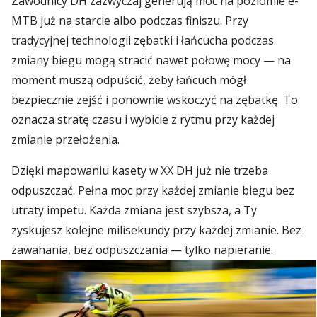
Zawodnicy DH zazwyczaj generują moc na poziomie e-
MTB już na starcie albo podczas finiszu. Przy
tradycyjnej technologii zębatki i łańcucha podczas
zmiany biegu mogą stracić nawet połowę mocy — na
moment muszą odpuścić, żeby łańcuch mógł
bezpiecznie zejść i ponownie wskoczyć na zębatkę. To
oznacza stratę czasu i wybicie z rytmu przy każdej
zmianie przełożenia.
Dzięki mapowaniu kasety w XX DH już nie trzeba
odpuszczać. Pełna moc przy każdej zmianie biegu bez
utraty impetu. Każda zmiana jest szybsza, a Ty
zyskujesz kolejne milisekundy przy każdej zmianie. Bez
zawahania, bez odpuszczania — tylko napieranie.