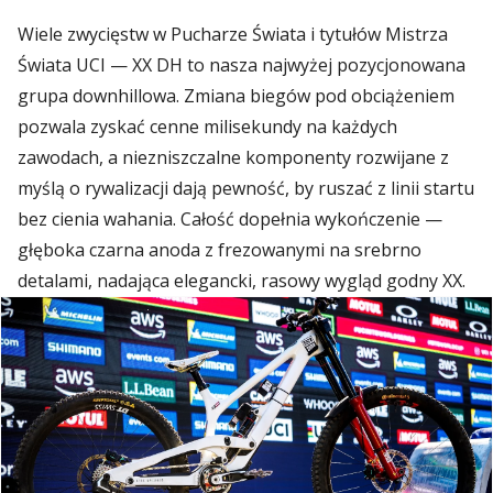
Wiele zwycięstw w Pucharze Świata i tytułów Mistrza
Świata UCI — XX DH to nasza najwyżej pozycjonowana
grupa downhillowa. Zmiana biegów pod obciążeniem
pozwala zyskać cenne milisekundy na każdych
zawodach, a niezniszczalne komponenty rozwijane z
myślą o rywalizacji dają pewność, by ruszać z linii startu
bez cienia wahania. Całość dopełnia wykończenie —
głęboka czarna anoda z frezowanymi na srebrno
detalami, nadająca elegancki, rasowy wygląd godny XX.