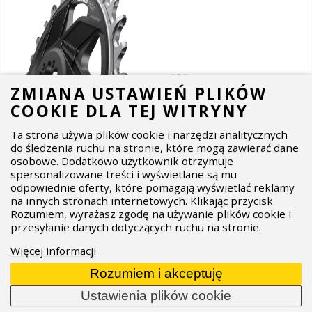
ZMIANA USTAWIEŃ PLIKÓW
COOKIE DLA TEJ WITRYNY
Ta strona używa plików cookie i narzędzi analitycznych
do śledzenia ruchu na stronie, które mogą zawierać dane
osobowe. Dodatkowo użytkownik otrzymuje
spersonalizowane treści i wyświetlane są mu
odpowiednie oferty, które pomagają wyświetlać reklamy
na innych stronach internetowych. Klikając przycisk
Rozumiem, wyrażasz zgodę na używanie plików cookie i
KONTROLER AXS POD
przesyłanie danych dotyczących ruchu na stronie.
ULTIMATE
Więcej informacji
Rozumiem i akceptuję
AXS Pod Ultimate to nasza topowa manetka
elektroniczna. Jest lżejsza od kontrolerów AXS z
Ustawienia plików cookie