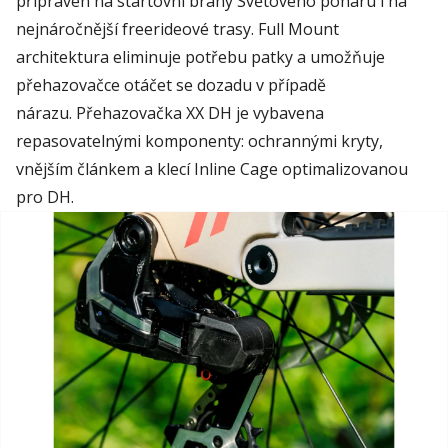
připraven na startovní brány Světového poháru i na
nejnáročnější freerideové trasy. Full Mount
architektura eliminuje potřebu patky a umožňuje
přehazovačce otáčet se dozadu v případě
nárazu. Přehazovačka XX DH je vybavena
repasovatelnými komponenty: ochrannými kryty,
vnějším článkem a klecí Inline Cage optimalizovanou
pro DH.