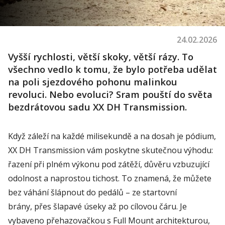
24.02.2026
Vyšší rychlosti, větší skoky, větší rázy. To
všechno vedlo k tomu, že bylo potřeba udělat
na poli sjezdového pohonu malinkou
revoluci. Nebo evoluci? Sram pouští do světa
bezdrátovou sadu XX DH Transmission.
Když záleží na každé milisekundě a na dosah je pódium,
XX DH Transmission vám poskytne skutečnou výhodu:
řazení při plném výkonu pod zátěží, důvěru vzbuzující
odolnost a naprostou tichost. To znamená, že můžete
bez váhání šlápnout do pedálů – ze startovní
brány, přes šlapavé úseky až po cílovou čáru. Je
vybaveno přehazovačkou s Full Mount architekturou,