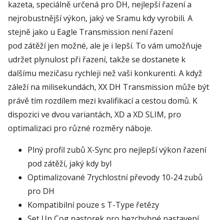
kazeta, speciálně určená pro DH, nejlepší řazení a
nejrobustnější výkon, jaký ve Sramu kdy vyrobili. A
stejně jako u Eagle Transmission není řazení
pod zátěží jen možné, ale je i lepší. To vám umožňuje
udržet plynulost při řazení, takže se dostanete k
dalšímu mezičasu rychleji než vaši konkurenti. A když
záleží na milisekundách, XX DH Transmission může být
právě tím rozdílem mezi kvalifikací a cestou domů. K
dispozici ve dvou variantách, XD a XD SLIM, pro
optimalizaci pro různé rozměry náboje.
Plný profil zubů X-Sync pro nejlepší výkon řazení
pod zátěží, jaký kdy byl
Optimalizované 7rychlostní převody 10-24 zubů
pro DH
Kompatibilní pouze s T-Type řetězy
Set Up Cog pastorek pro bezchybné nastavení