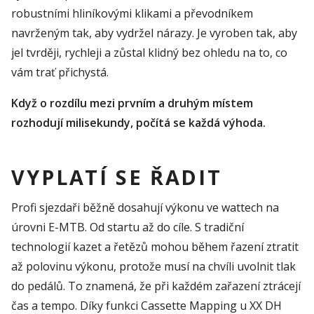
robustními hliníkovými klikami a převodníkem
navrženým tak, aby vydržel nárazy. Je vyroben tak, aby
jel tvrději, rychleji a zůstal klidný bez ohledu na to, co
vám trať přichystá.
Když o rozdílu mezi prvním a druhým místem
rozhodují milisekundy, počítá se každá výhoda.
VYPLATÍ SE ŘADIT
Profi sjezdaři běžně dosahují výkonu ve wattech na
úrovni E-MTB. Od startu až do cíle. S tradiční
technologií kazet a řetězů mohou během řazení ztratit
až polovinu výkonu, protože musí na chvíli uvolnit tlak
do pedálů. To znamená, že při každém zařazení ztrácejí
čas a tempo. Díky funkci Cassette Mapping u XX DH