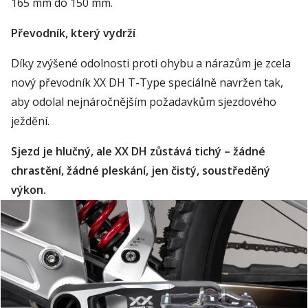
165 mm do 150 mm.
Převodník, který vydrží
Díky zvýšené odolnosti proti ohybu a nárazům je zcela
nový převodník XX DH T-Type speciálně navržen tak,
aby odolal nejnáročnějším požadavkům sjezdového
ježdění.
Sjezd je hlučný, ale XX DH zůstává tichý – žádné
chrastění, žádné pleskání, jen čistý, soustředěný
výkon.