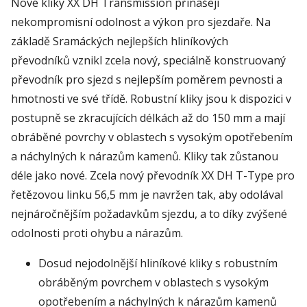
Nové kliky XX DH Transmission přinášejí
nekompromisní odolnost a výkon pro sjezdaře. Na
základě Sramáckých nejlepších hliníkových
převodníků vznikl zcela nový, speciálně konstruovaný
převodník pro sjezd s nejlepším poměrem pevnosti a
hmotnosti ve své třídě. Robustní kliky jsou k dispozici v
postupně se zkracujících délkách až do 150 mm a mají
obráběné povrchy v oblastech s vysokým opotřebením
a náchylných k nárazům kamenů. Kliky tak zůstanou
déle jako nové. Zcela nový převodník XX DH T-Type pro
řetězovou linku 56,5 mm je navržen tak, aby odolával
nejnáročnějším požadavkům sjezdu, a to díky zvýšené
odolnosti proti ohybu a nárazům.
Dosud nejodolnější hliníkové kliky s robustním
obráběným povrchem v oblastech s vysokým
opotřebením a náchylných k nárazům kamenů