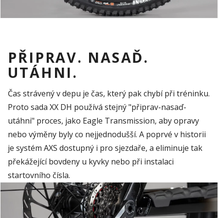
PŘIPRAV. NASAĎ.
UTÁHNI.
Čas strávený v depu je čas, který pak chybí při tréninku.
Proto sada XX DH používá stejný "připrav-nasaď-
utáhni" proces, jako Eagle Transmission, aby opravy
nebo výměny byly co nejjednodušší. A poprvé v historii
je systém AXS dostupný i pro sjezdaře, a eliminuje tak
překážející bovdeny u kyvky nebo při instalaci
startovního čísla.