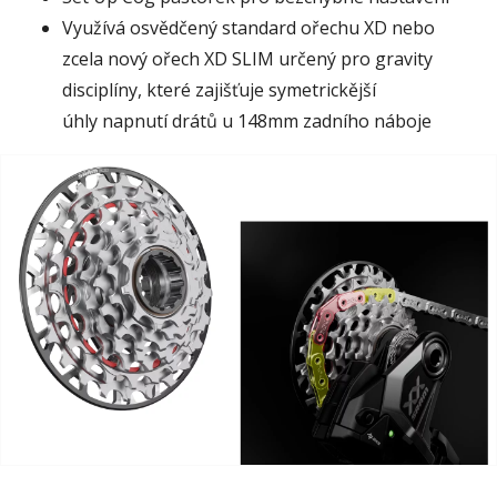
Využívá osvědčený standard ořechu XD nebo
zcela nový ořech XD SLIM určený pro gravity
disciplíny, které zajišťuje symetrickější
úhly napnutí drátů u 148mm zadního náboje