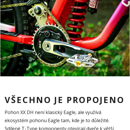
VŠECHNO JE PROPOJENO
Pohon XX DH není klasický Eagle, ale využívá
ekosystém pohonu Eagle tam, kde je to důležité.
Sdílené T-Type komponenty otevírají dveře k větší