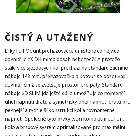
ČISTÝ A UTAŽENÝ
Díky Full Mount přehazovačce umístěné co nejvíce
dovnitř je XX DH mimo dosah nebezpečí. A protože
stále více sjezdových kol přechází na standard zadního
náboje 148 mm, přehazovačka a kotouč se posouvají
dovnitř, čímž se zvětšuje prostor pro paty. Standard
náboje xD SLIM jde ještě dál a umožňuje co nejmenší
úhel napnutí drátů a symetrický úhel napnutí drátů pro
pevnější a rychlejší konstrukci kol a rovnoměrné
napnutí. Společně tyto prvky tvoří kompletní pohon,
kolo a brzdový systém optimalizovaný pro maximální
volný prostor a vynikající závodní vyladění.