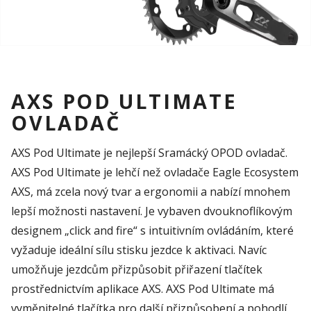
AXS POD ULTIMATE
OVLADAČ
AXS Pod Ultimate je nejlepší Sramácký OPOD ovladač.
AXS Pod Ultimate je lehčí než ovladače Eagle Ecosystem
AXS, má zcela nový tvar a ergonomii a nabízí mnohem
lepší možnosti nastavení. Je vybaven dvouknoflíkovým
designem „click and fire“ s intuitivním ovládáním, které
vyžaduje ideální sílu stisku jezdce k aktivaci. Navíc
umožňuje jezdcům přizpůsobit přiřazení tlačítek
prostřednictvím aplikace AXS. AXS Pod Ultimate má
vyměnitelné tlačítka pro další přizpůsobení a pohodlí