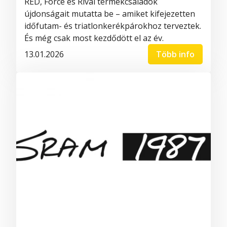
RED, Force és Rival termékcsaládok
újdonságait mutatta be – amiket kifejezetten
időfutam- és triatlonkerékpárokhoz terveztek.
És még csak most kezdődött el az év.
13.01.2026
Több info