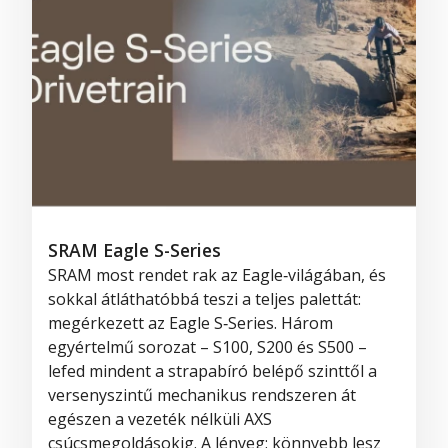
SRAM Eagle S-Series
SRAM most rendet rak az Eagle‑világában, és
sokkal átláthatóbbá teszi a teljes palettát:
megérkezett az Eagle S‑Series. Három
egyértelmű sorozat – S100, S200 és S500 –
lefed mindent a strapabíró belépő szinttől a
versenyszintű mechanikus rendszeren át
egészen a vezeték nélküli AXS
csúcsmegoldásokig. A lényeg: könnyebb lesz