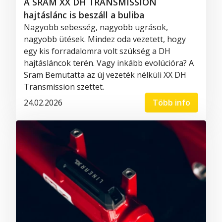
A SRAM XX DH TRANSMISSION
hajtáslánc is beszáll a buliba
Nagyobb sebesség, nagyobb ugrások,
nagyobb ütések. Mindez oda vezetett, hogy
egy kis forradalomra volt szükség a DH
hajtásláncok terén. Vagy inkább evolúcióra? A
Sram Bemutatta az új vezeték nélküli XX DH
Transmission szettet.
24.02.2026
Több info