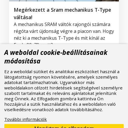
Megérkezett a Sram mechanikus T-Type
váltása!
A mechanikus SRAM váltók rajongói számára
régóta várt újdonság végre a piacon van. Hogy
néz ki a mechanikus T-Type és mit kínál az
Eagle 90, 70 szett?
A weboldal cookie-beállításainak
27.03.2025
Több info
módosítása
Ez a weboldal sütiket és analitikai eszközöket használ a
látogatottság nyomon követésére, amelyek személyes
adatokat tartalmazhatnak. Ugyanakkor más
weboldalakon célzott hirdetések segítségével személyre
szabott tartalmakat és releváns ajánlatokat jelenítünk
meg Önnek. Az Elfogadom gombra kattintva Ön
hozzájárul a sütik használatához és a weboldalon való
viselkedésre vonatkozó adatok továbbításához.
További információk