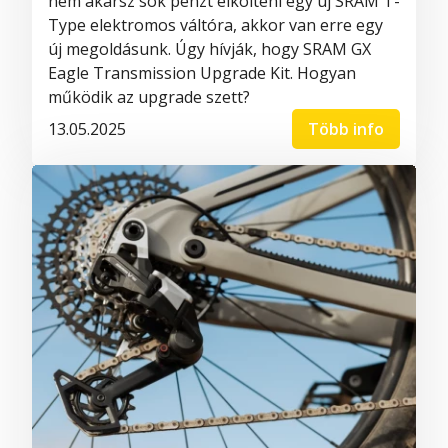
nem akarsz sok pénzt elkölteni egy új SRAM T-
Type elektromos váltóra, akkor van erre egy
új megoldásunk. Úgy hívják, hogy SRAM GX
Eagle Transmission Upgrade Kit. Hogyan
működik az upgrade szett?
13.05.2025
Több info