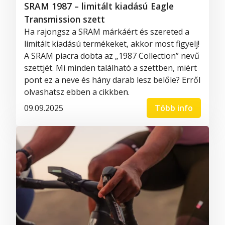
SRAM 1987 – limitált kiadású Eagle
Transmission szett
Ha rajongsz a SRAM márkáért és szereted a
limitált kiadású termékeket, akkor most figyelj!
A SRAM piacra dobta az „1987 Collection” nevű
szettjét. Mi minden található a szettben, miért
pont ez a neve és hány darab lesz belőle? Erről
olvashatsz ebben a cikkben.
09.09.2025
Több info