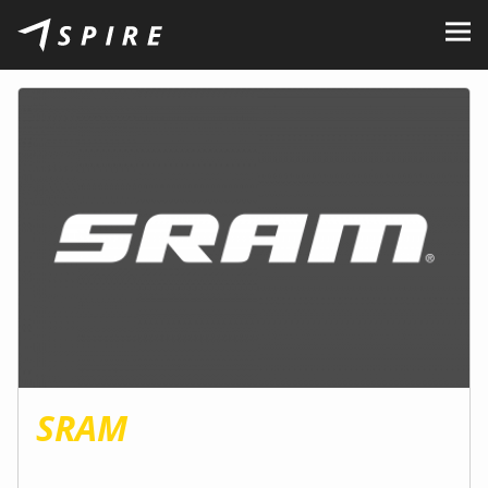
Rólunk
Márkák
Kereskedők
B2B Portal
Karrier
Blog
Kapcsolat
SRAM
HU
CZ
|
EN
|
SK
|
PL