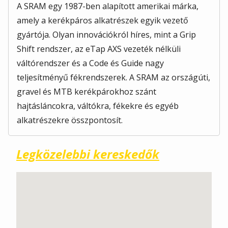
A SRAM egy 1987-ben alapított amerikai márka,
amely a kerékpáros alkatrészek egyik vezető
gyártója. Olyan innovációkról híres, mint a Grip
Shift rendszer, az eTap AXS vezeték nélküli
váltórendszer és a Code és Guide nagy
teljesítményű fékrendszerek. A SRAM az országúti,
gravel és MTB kerékpárokhoz szánt
hajtásláncokra, váltókra, fékekre és egyéb
alkatrészekre összpontosít.
Legközelebbi kereskedők