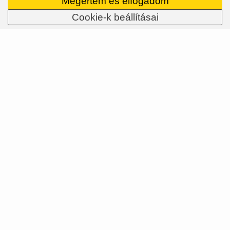
Megértem és elfogadom
Cookie-k beállításai
SRAM MOTIVE - új hidraulikus MTB
tárcsafék
A SRAM egyesítette két sikeres hidraulikus
tárcsafékjének jellemzőit. És megszületett a
MOTIVE. Mely kerékpárokhoz készültek ezek
a fékek, és mit nyújtanak?
27.03.2025
Több info