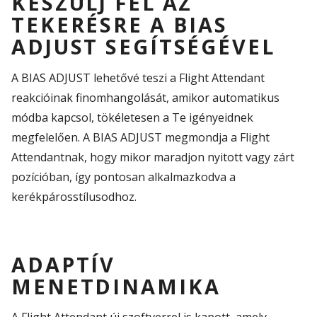
KÉSZÜLJ FEL AZ
TEKERÉSRE A BIAS
ADJUST SEGÍTSÉGÉVEL
A BIAS ADJUST
lehetővé teszi a
Flight
Attendant
reakcióinak finomhangolását, amikor
a
utomatikus
módba kapcsol
,
tökéletesen
a
Te
igényei
d
nek
megfelelően
.
A BIAS ADJUST megmondja a
Flight
Attendantnak
, hogy mikor maradjon nyitott vagy zárt
pozícióban
, így
pontosan
alkalmazkodva a
kerékpáros
stílus
od
hoz.
ADAPTÍV
MENETDINAMIKA