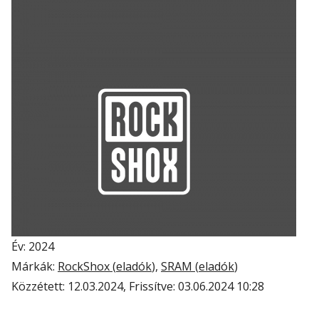
Év: 2024
Márkák:
RockShox (
eladók
),
SRAM (
eladók
)
Közzétett:
12.03.2024
, Frissítve:
03.06.2024 10:28