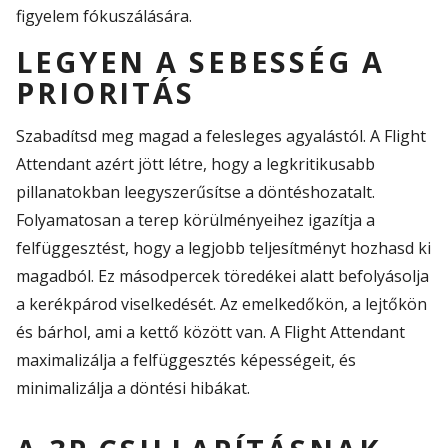
figyelem fókuszálására.
LEGYEN A SEBESSÉG A
PRIORITÁS
Szabadítsd meg magad a felesleges
agyalástól
. A
Flight
Attendant
azért jött létre, hogy a legkritikusabb
pillanatokban leegyszerűsítse a döntéshozatalt.
Folyamatosan a
terep
körülményeihez igazítja a
felfüggesztést, hogy a legjobb teljesítményt hozhas
d
ki
mag
ad
ból. Ez másodpercek töredékei alatt befolyásolja
a kerékpárod viselkedését. Az emelkedőkön, a lejtőkön
és
bárhol
, ami a kettő között van. A
Flight
Attendant
maximalizálja a felfüggesztés képességeit, és
minimalizálja a döntési hibákat.