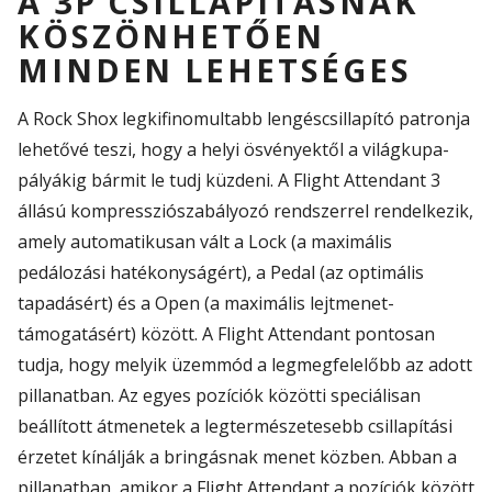
A 3P CSILLAPÍTÁSNAK
KÖSZÖNHETŐEN
MINDEN LEHETSÉGES
A Rock
Shox
legkifinomultabb lengéscsillapító patronja
lehetővé teszi, hogy a helyi ösvényektől a világkupa-
pályákig
bármit
le
tudj
küzd
eni
. A
Flight
Attendant
3
állású kompressziószabályozó rendszerrel rendelkezik,
amely automatikusan vált a
Lock
(a maximális
pedálozási
hatékonyság
ért
), a
Pedal
(az optimális
tapadás
ért
) és a Open (a maximális lejtmenet-
támogatás
ért
) között. A
Flight
Attendant
pontosan
tudja, hogy melyik üzemmód a leg
megfelelőbb
az adott
pillanatban. Az egyes pozíciók közötti speciálisan
beállított
átmenetek a legtermészetesebb csillapítási
érzetet kínálják a
bringásnak
menet közben. Abban a
pillanatban, amikor a
Flight
Attendant
a pozíciók között