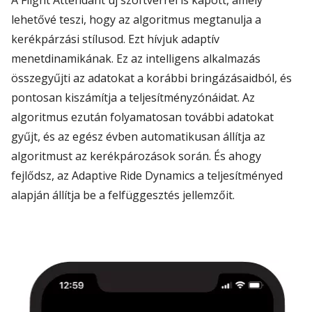
A
Flight
Attendant
új szoftverrel is
kapott
, amely
lehetővé teszi, hogy az algoritmus megtanulja
a
kerékpár
zási
stílus
od
.
Ezt hívjuk a
daptív
menetdinamik
ának
. Ez az intelligens alkalmazás
összegyűjti az adatokat a korábbi
bringázásaidból
, és
pontosan kiszámítja a teljesítményzónáidat. Az
algoritmus ezután folyamatosan további adatokat
gyűjt, és az egész évben automatikusan
á
llítja az
algoritmust az
kerékpározások
során. És ahogy
fejlődsz, az
Adaptive
Ride
Dynamics a teljesítményed
alapján állítja be a felfüggesztés jellemzőit.