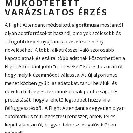
MŰKÖDTETETT
VARÁZSLATOS ÉRZÉS
A
Flight
Attendant
módosított algoritmusa mostantól
olyan adatforrásokat használ, amelyek szélesebb és
átfogóbb képet nyújtanak a vezetési élmény
növeléséhez
. A többi
alkatrésszel
való
szorosabb
kapcsolat
nak
és ezáltal több adat
nak köszönhetően
a
Flight
Attendant
jobb "döntéseket"
képes
hozni arról,
hogy melyik üzemmódot válassza. Az új algoritmus
menet közben gyűjti az adatokat, tanul belőlük, és
növeli a felfüggesztés munkájának pontosságát és
precizitását, hogy a lehető legtöbbet hozza ki a
felfüggesztésből. A
Flight
Attendant
az egyetlen olyan
automatikus felfüggesztési rendszer, amely teljes
képet alkot arról, hogyan tekersz, és valós időben
dolgozik.