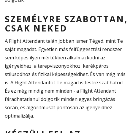
SZEMÉLYRE SZABOTTAN,
CSAK NEKED
A
Flight
Attendant
talán jobban ismer
Téged
, mint
Te
saját mag
adat
. Egyetlen más felfüggesztési rendszer
sem képes ilyen mértékben alkalmazkodni az
igényei
d
hez,
a
terepviszony
ok
hoz,
kerékpáros
stílus
od
hoz és fizikai képességei
d
hez.
És van még más
is
. A
Flight
Attendantot
T
e magad is testre szabhatod.
És ez még
mindig
nem minden - a
Flight
Attendant
fáradhatatlanul dolgozik minden egyes
bringázás
során, és algoritmusát ponto
san az
igényei
d
hez
optimalizálja.