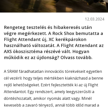
12.03.2024
Rengeteg tesztelés és hibakeresés után
végre
megérkezett
. A Rock
Shox
bemutatta a
Flight
Attendant
új, XC kerékpárokon
használható változatát. A
Flight
Attendant
az
AXS ökoszisztéma részévé vált. Hogyan
működik
ez
az
újdonság
? Olvass tovább.
A SRAM fáradhatatlan innovációs törekvéseit egyetlen
cél vezérli: hogy teljes mértékben kiaknázhas
d
a benne
rejlő lehetőségeket. Ezért
fejlesztették
ki
az új
Flight
Attendantot
. Egy rendszert, amely leegyszerűsíti a
döntéshozatalt, amikor nyomás alatt vagy. Minél
kevesebb a zavaró tényező, annál több időd marad a