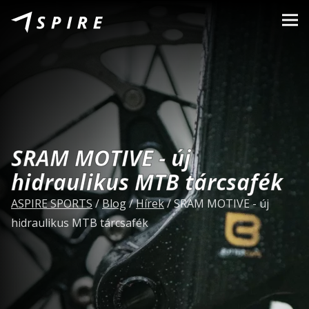
Rólunk
Márkák
Kereskedők
B2B Portal
SRAM MOTIVE - új
Karrier
hidraulikus MTB tárcsafék
Blog
ASPIRE SPORTS
/
Blog
/
Hírek
/
SRAM MOTIVE - új
hidraulikus MTB tárcsafék
Kapcsolat
HU
CZ
|
EN
|
SK
|
PL