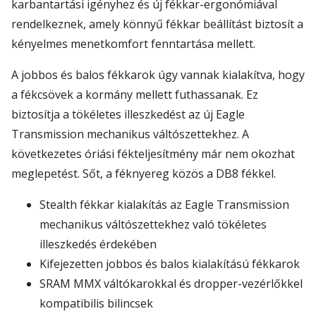
karbantartási igényhez és új fékkar-ergonómiával
rendelkeznek, amely könnyű fékkar beállítást biztosít a
kényelmes menetkomfort fenntartása mellett.
A jobbos és balos fékkarok úgy vannak kialakítva, hogy
a fékcsövek a kormány mellett futhassanak. Ez
biztosítja a tökéletes illeszkedést az új Eagle
Transmission mechanikus váltószettekhez. A
következetes óriási fékteljesítmény már nem okozhat
meglepetést. Sőt, a féknyereg közös a DB8 fékkel.
Stealth fékkar kialakítás az Eagle Transmission
mechanikus váltószettekhez való tökéletes
illeszkedés érdekében
Kifejezetten jobbos és balos kialakítású fékkarok
SRAM MMX váltókarokkal és dropper-vezérlőkkel
kompatibilis bilincsek