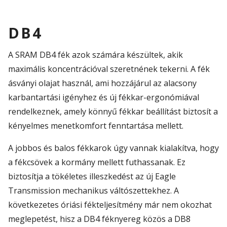
DB4
A SRAM DB4 fék azok számára készültek, akik
maximális koncentrációval szeretnének tekerni. A fék
ásványi olajat használ, ami hozzájárul az alacsony
karbantartási igényhez és új fékkar-ergonómiával
rendelkeznek, amely könnyű fékkar beállítást biztosít a
kényelmes menetkomfort fenntartása mellett.
A jobbos és balos fékkarok úgy vannak kialakítva, hogy
a fékcsövek a kormány mellett futhassanak. Ez
biztosítja a tökéletes illeszkedést az új Eagle
Transmission mechanikus váltószettekhez. A
következetes óriási fékteljesítmény már nem okozhat
meglepetést, hisz a DB4 féknyereg közös a DB8