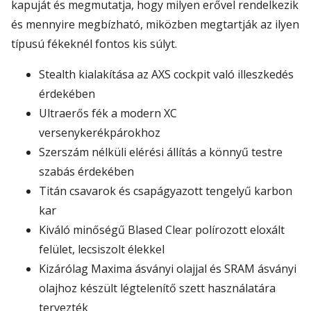
kapuját és megmutatja, hogy milyen erővel rendelkezik
és mennyire megbízható, miközben megtartják az ilyen
típusú fékeknél fontos kis súlyt.
Stealth kialakítása az AXS cockpit való illeszkedés
érdekében
Ultraerős fék a modern XC
versenykerékpárokhoz
Szerszám nélküli elérési állítás a könnyű testre
szabás érdekében
Titán csavarok és csapágyazott tengelyű karbon
kar
Kiváló minőségű Blased Clear polírozott eloxált
felület, lecsiszolt élekkel
Kizárólag Maxima ásványi olajjal és SRAM ásványi
olajhoz készült légtelenítő szett használatára
tervezték