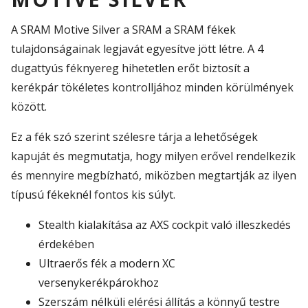
A SRAM Motive Silver a SRAM a SRAM fékek
tulajdonságainak legjavát egyesítve jött létre. A 4
dugattyús féknyereg hihetetlen erőt biztosít a
kerékpár tökéletes kontrolljához minden körülmények
között.
Ez a fék szó szerint szélesre tárja a lehetőségek
kapuját és megmutatja, hogy milyen erővel rendelkezik
és mennyire megbízható, miközben megtartják az ilyen
típusú fékeknél fontos kis súlyt.
Stealth kialakítása az AXS cockpit való illeszkedés
érdekében
Ultraerős fék a modern XC
versenykerékpárokhoz
Szerszám nélküli elérési állítás a könnyű testre