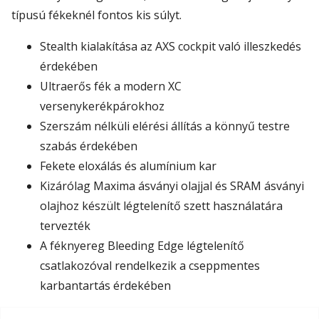
típusú fékeknél fontos kis súlyt.
Stealth kialakítása az AXS cockpit való illeszkedés
érdekében
Ultraerős fék a modern XC
versenykerékpárokhoz
Szerszám nélküli elérési állítás a könnyű testre
szabás érdekében
Fekete eloxálás és alumínium kar
Kizárólag Maxima ásványi olajjal és SRAM ásványi
olajhoz készült légtelenítő szett használatára
tervezték
A féknyereg Bleeding Edge légtelenítő
csatlakozóval rendelkezik a cseppmentes
karbantartás érdekében