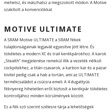
mehetsz, és mászhatsz a megszokott módon. A Motive
szakított a konvenciókkal.
MOTIVE ULTIMATE
A SRAM Motive ULTIMATE a SRAM fékek
tulajdonságainak legjavát egyesítve jött létre. És
tökéletes a modern XC és trail kerékpárokhoz. A karok
„Stealth” megjelenése remekül illik a vezeték nélküli
cockpitekhez, a titán csavarok, a karbon kar és a pazar
kivitel pedig csak a hab a tortán, ami az ULTIMATE
termékcsaládot a csúcsra emeli. A 4 dugattyús
féknyereg hihetetlen erőt biztosít a kerékpár tökéletes
kontrolljához minden körülmények között.
Ez a fék szó szerint szélesre tárja a lehetőségek