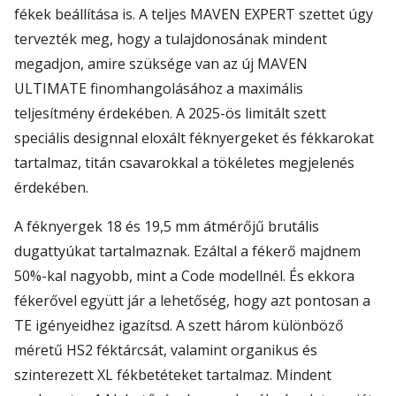
fékek beállítása is. A teljes MAVEN EXPERT szettet úgy
tervezték meg, hogy a tulajdonosának mindent
megadjon, amire szüksége van az új MAVEN
ULTIMATE finomhangolásához a maximális
teljesítmény érdekében. A 2025-ös limitált szett
speciális designnal eloxált féknyergeket és fékkarokat
tartalmaz, titán csavarokkal a tökéletes megjelenés
érdekében.
A féknyergek 18 és 19,5 mm átmérőjű brutális
dugattyúkat tartalmaznak. Ezáltal a fékerő majdnem
50%-kal nagyobb, mint a Code modellnél. És ekkora
fékerővel együtt jár a lehetőség, hogy azt pontosan a
TE igényeidhez igazítsd. A szett három különböző
méretű HS2 féktárcsát, valamint organikus és
szinterezett XL fékbetéteket tartalmaz. Mindent