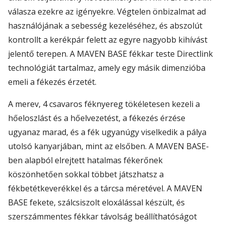
válasza ezekre az igényekre. Végtelen önbizalmat ad
használójának a sebesség kezeléséhez, és abszolút
kontrollt a kerékpár felett az egyre nagyobb kihívást
jelentő terepen. A MAVEN BASE fékkar teste Directlink
technológiát tartalmaz, amely egy másik dimenzióba
emeli a fékezés érzetét.
A merev, 4 csavaros féknyereg tökéletesen kezeli a
hőeloszlást és a hőelvezetést, a fékezés érzése
ugyanaz marad, és a fék ugyanúgy viselkedik a pálya
utolsó kanyarjában, mint az elsőben. A MAVEN BASE-
ben alapból elrejtett hatalmas fékerőnek
köszönhetően sokkal többet játszhatsz a
fékbetétkeverékkel és a tárcsa méretével. A MAVEN
BASE fekete, szálcsiszolt eloxálással készült, és
szerszámmentes fékkar távolság beállíthatóságot