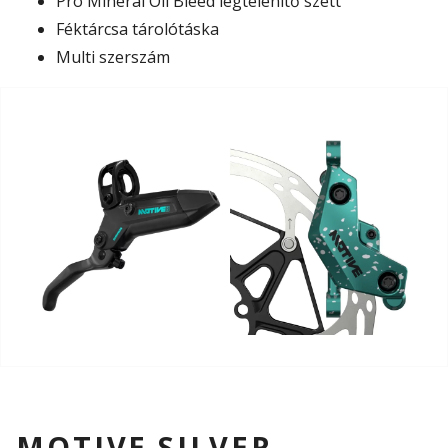
Pro Mineral Oil Bleed légtelenítő szett
Féktárcsa tárolótáska
Multi szerszám
MOTIVE SILVER