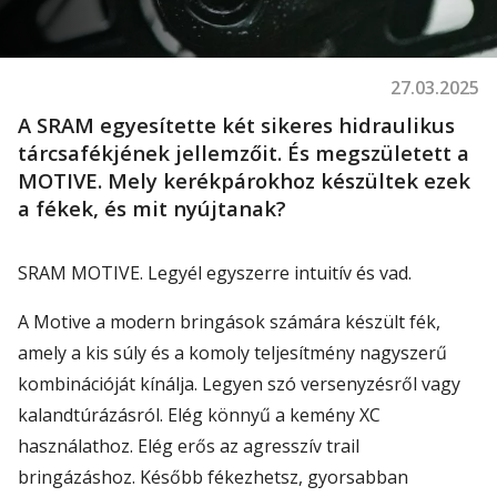
27.03.2025
A SRAM egyesítette két sikeres hidraulikus
tárcsafékjének jellemzőit. És megszületett a
MOTIVE. Mely kerékpárokhoz készültek ezek
a fékek, és mit nyújtanak?
SRAM MOTIVE. Legyél egyszerre intuitív és vad.
A Motive a modern bringások számára készült fék,
amely a kis súly és a komoly teljesítmény nagyszerű
kombinációját kínálja. Legyen szó versenyzésről vagy
kalandtúrázásról. Elég könnyű a kemény XC
használathoz. Elég erős az agresszív trail
bringázáshoz. Később fékezhetsz, gyorsabban