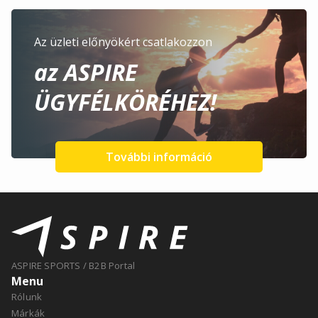
Az üzleti előnyökért csatlakozzon
az ASPIRE
ÜGYFÉLKÖRÉHEZ!
További információ
ASPIRE SPORTS
/
B2B Portal
Menu
Rólunk
Márkák