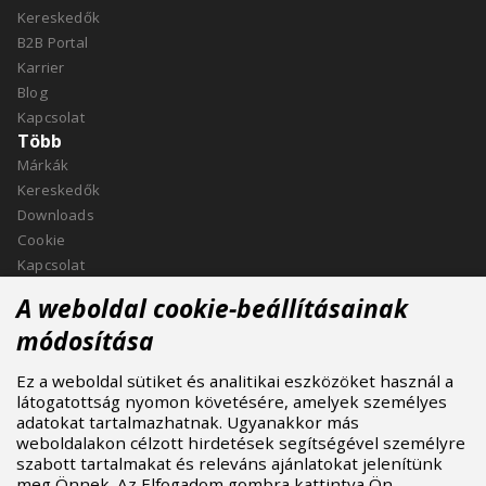
Kereskedők
B2B Portal
Karrier
Blog
Kapcsolat
Több
Márkák
Kereskedők
Downloads
Cookie
Kapcsolat
Kapcsolat
A weboldal cookie-beállításainak
ASPIRE SPORTS, s.r.o.
módosítása
Jinačovice 514, 664 34 Kuřim
Ez a weboldal sütiket és analitikai eszközöket használ a
+420 532 199 550
látogatottság nyomon követésére, amelyek személyes
aspire@aspire.eu
adatokat tartalmazhatnak. Ugyanakkor más
weboldalakon célzott hirdetések segítségével személyre
szabott tartalmakat és releváns ajánlatokat jelenítünk
meg Önnek. Az Elfogadom gombra kattintva Ön