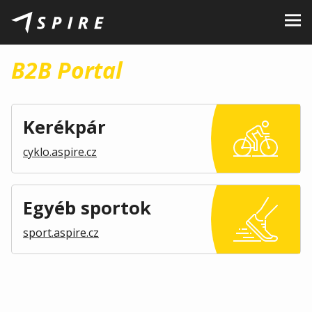
Rólunk
B2B Portal
Márkák
Kereskedők
Kerékpár
B2B Portal
cyklo.aspire.cz
Karrier
Blog
Egyéb sportok
sport.aspire.cz
Kapcsolat
HU
CZ
|
EN
|
SK
|
PL