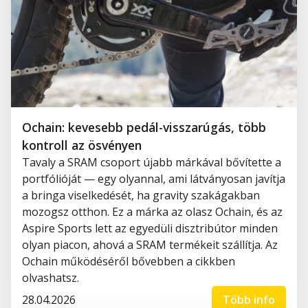
Ochain: kevesebb pedál-visszarúgás, több
kontroll az ösvényen
Tavaly a SRAM csoport újabb márkával bővítette a
portfólióját — egy olyannal, ami látványosan javítja
a bringa viselkedését, ha gravity szakágakban
mozogsz otthon. Ez a márka az olasz Ochain, és az
Aspire Sports lett az egyedüli disztribútor minden
olyan piacon, ahová a SRAM termékeit szállítja. Az
Ochain működéséről bővebben a cikkben
olvashatsz.
28.04.2026
Több info