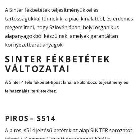
A Sinter fékbetétek teljesítményükkel és
tartósságukkal tűnnek ki a piaci kínálatból, és érdemes
megemlíteni, hogy Szlovéniában, helyi organikus
alapanyagokból készülnek, amelyek garantáltan
környezetbarát anyagok.
SINTER FÉKBETÉTEK
VÁLTOZATAI
A Sinter 4 féle fékbetét-típust kínál a különböző teljesítmény és
felhasználási területekhez.
PIROS – S514
A piros, s514 jelzésű betétek az alap SINTER sorozatot
jelentik. Kiegyensúlyozott összhangot kínál a