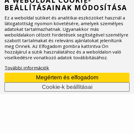
A WEBOLDAL COOKIE-
BEÁLLÍTÁSAINAK MÓDOSÍTÁSA
Ez a weboldal sütiket és analitikai eszközöket használ a
látogatottság nyomon követésére, amelyek személyes
adatokat tartalmazhatnak. Ugyanakkor más
weboldalakon célzott hirdetések segítségével személyre
szabott tartalmakat és releváns ajánlatokat jelenítünk
meg Önnek. Az Elfogadom gombra kattintva Ön
hozzájárul a sütik használatához és a weboldalon való
viselkedésre vonatkozó adatok továbbításához.
További információk
Megértem és elfogadom
Cannondale Bad Habit – a tökéletes társ egy
Cookie-k beállításai
egész napos mókához
Egy enduro kerékpár, amely nem kér engedélyt. A
vadonatúj Cannondale Bad Habit a versenygépek
DNS-éből született, profi bringások visszajelzéseit
szívta magába, és mindezt egy 160/155 mm-es
rugóúttal és mullet kerékszettel szerelt
all‑mountain ripperben testesíti meg. Proportional