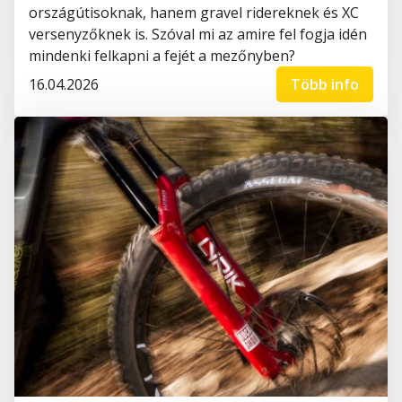
országútisoknak, hanem gravel ridereknek és XC
versenyzőknek is. Szóval mi az amire fel fogja idén
mindenki felkapni a fejét a mezőnyben?
16.04.2026
Több info