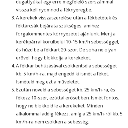
dugattyúkat egy
erre megfelelő szerszámmal
vissza kell nyomnod a féknyeregbe.
A kerekek visszaszerelése után a fékbetétek és
féktárcsák bejárata szükséges, amihez
forgalommentes környezetet ajánlunk. Menj a
kerékpárral körülbelül 10-15 km/h sebességgel,
és húzd be a fékkart 20-szor. De soha ne olyan
erővel, hogy blokkolja a kerekeket.
A fékkar behúzásával csökkentsd a sebességet
kb. 5 km/h-ra, majd engedd ki ismét a féket.
Ismételd meg ezt a műveletet.
Ezután növeld a sebességet kb. 25 km/h-ra, és
fékezz 10-szer, ezúttal erősebben. Ismét fontos,
hogy ne blokkold le a kerekeket. Minden
alkalommal addig fékezz, amíg a 25 km/h-ról kb. 5
km/h-ra nem csökken a sebesség.