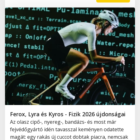
Ferox, Lyra és Kyros - Fizik 2026 újdonságai
Az olasz cipő‑, nyereg‑, bandázs‑ és most már
fejvédőgyártó idén tavasszal keményen odatette
magát: egy rakás új cuccot dobtak piacra, nemcsak