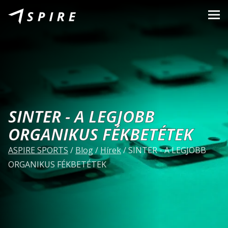
Rólunk
Márkák
Kereskedők
B2B Portal
SINTER - A LEGJOBB
Karrier
ORGANIKUS FÉKBETÉTEK
Blog
ASPIRE SPORTS
/
Blog
/
Hírek
/
SINTER - A LEGJOBB
ORGANIKUS FÉKBETÉTEK
Kapcsolat
HU
CZ
|
EN
|
SK
|
PL