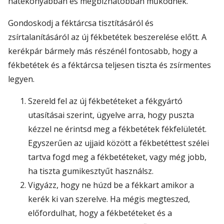
hatékonyabban és megbízhatóbban működnek.
Gondoskodj a féktárcsa tisztításáról és
zsírtalanításáról az új fékbetétek beszerelése előtt. A
kerékpár bármely más részénél fontosabb, hogy a
fékbetétek és a féktárcsa teljesen tiszta és zsírmentes
legyen.
Szereld fel az új fékbetéteket a fékgyártó
utasításai szerint, ügyelve arra, hogy puszta
kézzel ne érintsd meg a fékbetétek fékfelületét.
Egyszerűen az ujjaid között a fékbetéttest szélei
tartva fogd meg a fékbetéteket, vagy még jobb,
ha tiszta gumikesztyűt használsz.
Vigyázz, hogy ne húzd be a fékkart amikor a
kerék ki van szerelve. Ha mégis megteszed,
előfordulhat, hogy a fékbetéteket és a