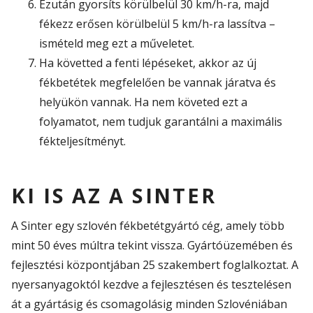
Ezután gyorsíts körülbelül 30 km/h-ra, majd
fékezz erősen körülbelül 5 km/h-ra lassítva –
ismételd meg ezt a műveletet.
Ha követted a fenti lépéseket, akkor az új
fékbetétek megfelelően be vannak járatva és
helyükön vannak. Ha nem követed ezt a
folyamatot, nem tudjuk garantálni a maximális
fékteljesítményt.
KI IS AZ A SINTER
A Sinter egy szlovén fékbetétgyártó cég, amely több
mint 50 éves múltra tekint vissza. Gyártóüzemében és
fejlesztési központjában 25 szakembert foglalkoztat. A
nyersanyagoktól kezdve a fejlesztésen és tesztelésen
át a gyártásig és csomagolásig minden Szlovéniában