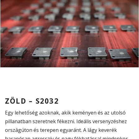
ZÖLD – S2032
Egy lehetőség azoknak, akik keményen és az utolsó
pillanatban szeretnek fékezni. Ideális versenyzéshez
országúton és terepen egyaránt. A lágy keverék
harapósan agresszív és nagy fékhatással mindenkor