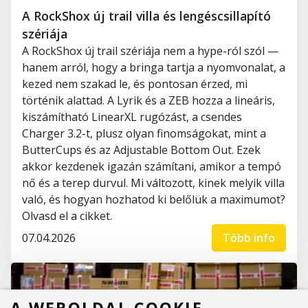
A RockShox új trail villa és lengéscsillapító
szériája
A RockShox új trail szériája nem a hype-ról szól —
hanem arról, hogy a bringa tartja a nyomvonalat, a
kezed nem szakad le, és pontosan érzed, mi
történik alattad. A Lyrik és a ZEB hozza a lineáris,
kiszámítható LinearXL rugózást, a csendes
Charger 3.2-t, plusz olyan finomságokat, mint a
ButterCups és az Adjustable Bottom Out. Ezek
akkor kezdenek igazán számítani, amikor a tempó
nő és a terep durvul. Mi változott, kinek melyik villa
való, és hogyan hozhatod ki belőlük a maximumot?
Olvasd el a cikket.
07.04.2026
Több info