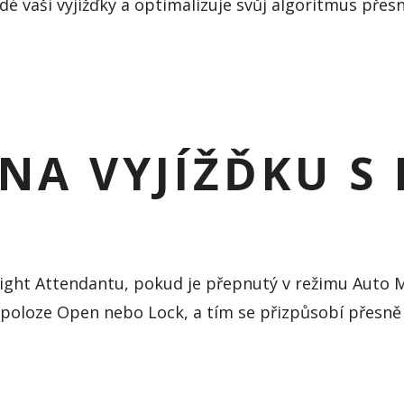
 vaší vyjížďky a optimalizuje svůj algoritmus přes
 NA VYJÍŽĎKU S 
light
Attendantu
, pokud je přepnutý v režimu Auto 
v poloze Open nebo
Lock
,
a tím se přizpůsobí přesně