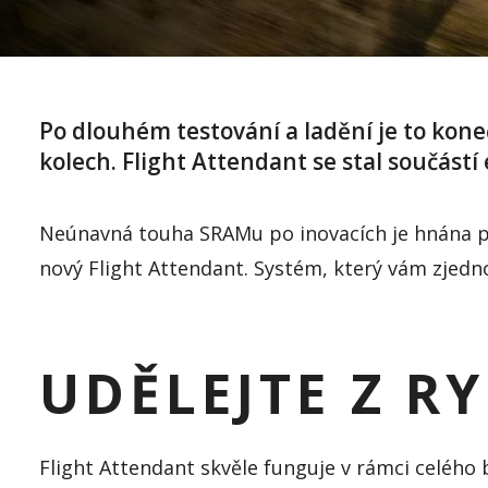
Po dlouhém testování a ladění je to kon
kolech.
Flight
Attendant
se stal součástí
Neúnavná touha
SRAMu
po inovacích je hnána p
nový
Flight
Attendant
. Sys
tém, který vám
zjedn
UDĚLEJTE Z R
Flight
Attendant
skvěle funguje v rámci celého