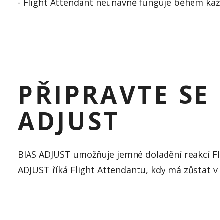
-
Fligh
t
Attendant
neúnavně funguje během každé
PŘIPRAVTE SE
ADJUST
BIAS ADJUST umožňuje jemné doladění reakcí
F
ADJUST říká
Flight
Attendantu
, kdy má zůstat 