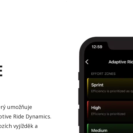
E
terý umožňuje
ptive
Ride
Dynamics.
zích vyjížděk a