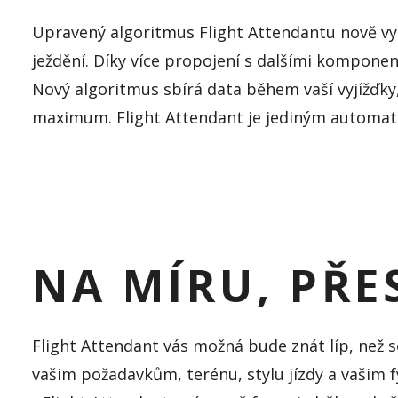
Upravený algoritmus
Flight
Attendantu
nově vyu
ježdění. Díky více propojení
s dalšími komponent
Nový algoritmus sbírá data během vaší vyjížďky
maximum.
Flight
Attendant
je jediným automat
NA MÍRU, PŘE
Flight
Attendant
vás možná bude znát líp, než 
vašim požadavků
m, terénu, stylu jízdy a vašim