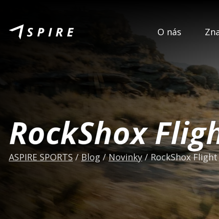
O nás
Zn
RockShox Flig
ASPIRE SPORTS
/
Blog
/
Novinky
/
RockShox Flight