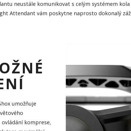
dantu
neustále komunikovat s celým systémem kola 
ight
Attendant
vám poskytne naprosto dokonalý zážit
MOŽNÉ
ENÍ
Shox
umožňuje
světového
 ovládání komprese,