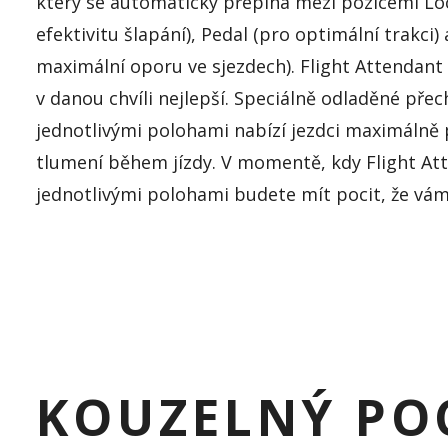
který se automaticky přepíná mezi
pozicemi
Lo
efektivitu šlapání),
Pedal
(pro optimální trakci)
maximální oporu ve sjezdech).
Flight
Attendant
v danou chvíli nejlepší. Speciálně odladěné pře
jednotli
vými polohami nabízí jezdci maximálně 
tlumení během jízdy. V momentě, kdy
Flight
At
jednotlivými polohami budete mít pocit, že vám
KOUZELNÝ PO