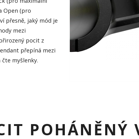
ck
(pro maximální
 a Open (pro
ví přesně, jaký mód je
chody mezi
přirozený pocit z
tendant
přepíná mezi
 čte myšlenky.
CIT POHÁNĚNÝ