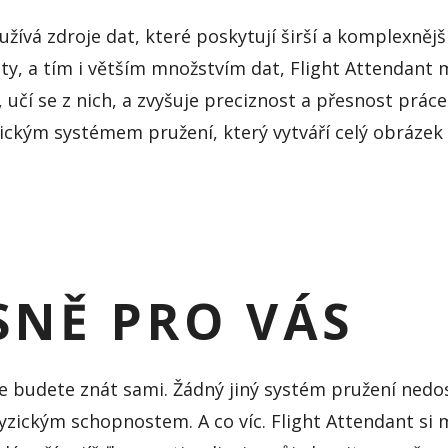
žívá zdroje dat, které poskytují širší a komplexnějš
y, a tím i větším množstvím dat,
Flight
Attendant
m
,
učí
se z nich, a zvyšuje preciznost a přes
nost práce
ickým systémem pružení, který
vytváří
celý obrázek
SNĚ PRO VÁS
se budete znát sami.
Žádný jiný systém pružení ned
 fyzickým schopnostem. A co víc.
Flight
Attendant
si 