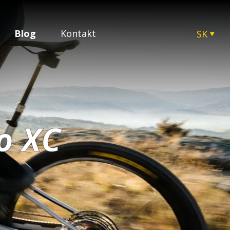
Blog
Kontakt
SK
CZ
EN
HU
PL
o XC