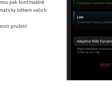
tmus pak kontinuálně
aticky během vašich
osti pružení