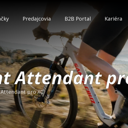
ačky
Predajcovia
B2B Portal
Kariéra
ht Attendant pr
 Attendant pro XC