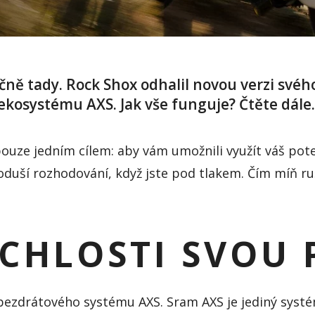
ečně tady. Rock
Shox
odhalil novou verzi své
 ekosystému AXS. Jak vše funguje? Čtěte dále.
ouze jedním cílem: aby vám umožnili využít váš pote
oduší
rozhodování, když jste pod tlakem. Čím míň ru
YCHLOSTI SVOU 
 bezdrátového systému AXS.
Sram
AXS je jediný syst