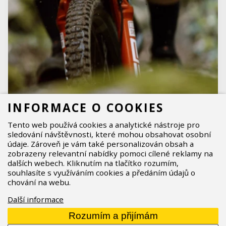
INFORMACE O COOKIES
Maxxis 2026 – co je nové v DH a EN
segmentu?
Tento web používá cookies a analytické nástroje pro
sledování návštěvnosti, které mohou obsahovat osobní
Pro vyznavače MTB a hlavně gravity disciplín si
údaje. Zároveň je vám také personalizován obsah a
výrobce plášťů Maxxis připravil hned několik, které
zobrazeny relevantní nabídky pomoci cílené reklamy na
se dostanou na náš trh ve druhé polovině letošní
dalších webech. Kliknutím na tlačítko rozumím,
sezony. Od nového pláště, přes novou směs, lepší
souhlasíte s využíváním cookies a předáním údajů o
chování na webu.
ochranu bočnice až po bezdušový tmel. Co všechno
budou novinky umět? Pojďte se začíst do článku.
Další informace
29.07.2026
Přečíst celý článek
Rozumím a přijímám