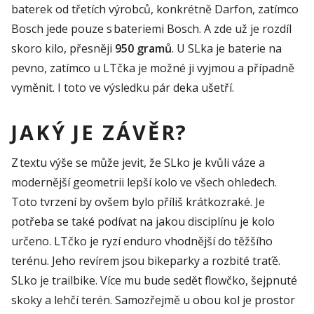
baterek od třetích výrobců, konkrétně Darfon, zatímco
Bosch jede pouze s bateriemi Bosch. A zde už je rozdíl
skoro kilo, přesněji
950 gramů
. U SLka je baterie na
pevno, zatímco u LTčka je možné ji vyjmou a případně
vyměnit. I toto ve výsledku pár deka ušetří.
JAKÝ JE ZÁVĚR?
Z textu výše se může jevit, že
SLko
je kvůli váze
a
modernější geometrii lepší kolo ve všech ohledech.
Toto tvrzení by ovšem bylo
příliš
krátkozraké.
Je
potřeba se také podívat na
jakou disciplínu je kolo
určeno.
LTčko
je
ryzí
enduro
vhodnější do těžšího
terénu. Jeho revírem jsou
bikeparky
a rozbité
traťě
.
SLko
je
trailbike
. Více mu bud
e
sedět
flo
wčko
,
šejpnuté
skoky
a lehčí terén. Samozřejmě u obou kol je prostor