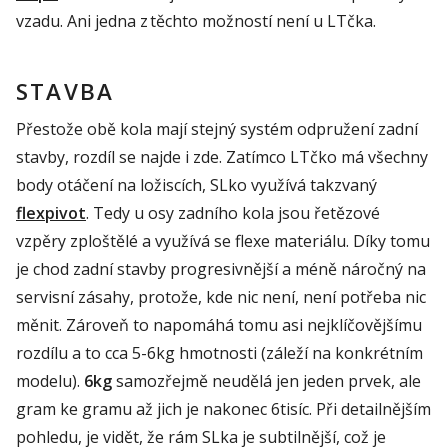
vzadu. Ani jedna z těchto možností není u LTčka.
STAVBA
Přestože obě kola mají stejný systém odpružení zadní
stavby, rozdíl se najde i zde. Zatímco LTčko má všechny
body otáčení na ložiscích, SLko využívá takzvaný
flexpivot
. Tedy u osy zadního kola jsou řetězové
vzpěry zploštělé a využívá se flexe materiálu. Díky tomu
je chod zadní stavby progresivnější a méně náročný na
servisní zásahy, protože, kde nic není, není potřeba nic
měnit. Zároveň to napomáhá tomu asi nejklíčovějšímu
rozdílu a to cca 5-6kg hmotnosti (záleží na konkrétním
modelu).
6kg
samozřejmě neudělá jen jeden prvek, ale
gram ke gramu až jich je nakonec 6tisíc. Při detailnějším
pohledu, je vidět, že rám SLka je subtilnější, což je