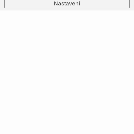
Nastavení
TLD Stage Stunt - nová helma pro gravity
ježdění
Po letech čekání se příznivci gravity ježdění a
značky Troy Lee Designs dočkali. Na trh se vrátila
legendární 3/4 helma, která kombinuje ochranu