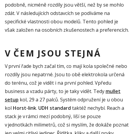
podobně, nicméně rozdíly
jsou větší, než by se mohlo
zdát
. V následujících odstavcích se podíváme na
specifické vlastnosti obou modelů
.
Tento pohled je
však založen na osobních zkušenostech a preferencích
.
V ČEM JSOU STEJNÁ
V první řade
bych začal tím, co mají kola společné nebo
rozdíly jsou nepatrné.
J
sou to obě elektrokola určená
do terénu, což je vidět i na první pohled.
V
předu
business a vzadu
párty
, to je taky vidět.
Tedy
mullet
setup
kol, 29 a 27 palců.
Systém odpružení je u obou
kol
Horst-link
.
UDH standard
taktéž nechybí.
Reach
a
stack
je v rámci mezí podob
n
ý,
liší
se pouze
v jednotkách milimetrů, což si myslím, že dokáže poznat
jen velmi citlivý jedinec.
Ř
í
dítka, kliky a další prvky