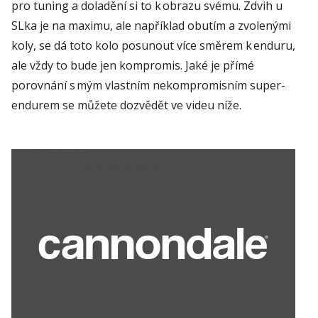
pro
tuning
a doladění si to k obrazu svému
.
Zdvih u
SLka
je na maximu, ale například obutím
a zvolenými
koly, se dá toto kolo posunout více směrem k
enduru
,
ale vždy to bude jen kompromis.
Jaké je přímé
porovnání s mým vlastním nekompromisním
super
-
endurem se můžete
dozvědět ve videu níže.