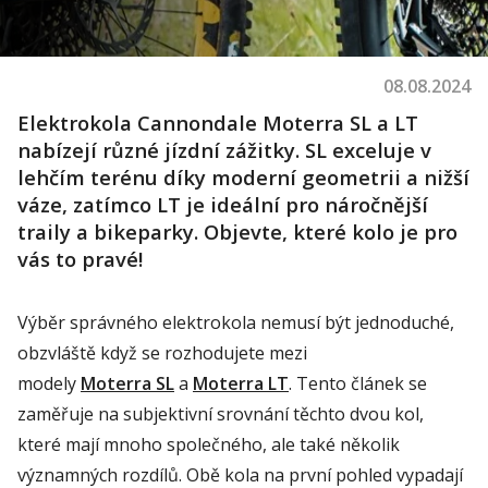
08.08.2024
Elektrokola Cannondale Moterra SL a LT
nabízejí různé jízdní zážitky. SL exceluje v
lehčím terénu díky moderní geometrii a nižší
váze, zatímco LT je ideální pro náročnější
traily a bikeparky. Objevte, které kolo je pro
vás to pravé!
Výběr správného elektrokola nemusí být jednoduché,
obzvláště když se rozhodujete mezi
modely
Moterra
SL
a
Moterra
LT
. Tento článek se
zaměřuje na subjektivní srovnání těchto dvou kol,
které mají mnoho společného, ale také několik
významných rozdílů. Obě kola na první pohled vypadají