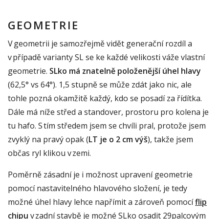
GEOMETRIE
V geometrii je samozřejmě vidět generační rozdíl a
v případě varianty SL se ke každé velikosti váže vlastní
geometrie.
SLko má znatelně položenější úhel hlavy
(62,5° vs 64°). 1,5 stupně se může zdát jako nic, ale
tohle pozná okamžitě každý, kdo se posadí za řídítka.
Dále má níže střed a standover, prostoru pro kolena je
tu hafo.
S tím středem jsem se chvíli pral, protože jsem
zvyklý na pravý opak (
LT je o 2 cm výš
), takže jsem
občas ryl klikou v zemi
.
Poměrně zásadní je i možnost upravení geometrie
pomocí nastavitelného hlavového složení, je tedy
možné úhel hlavy lehce napřímit a zároveň pomocí
flip
chipu
v zadní stavbě je možné SLko osadit 29palcovým