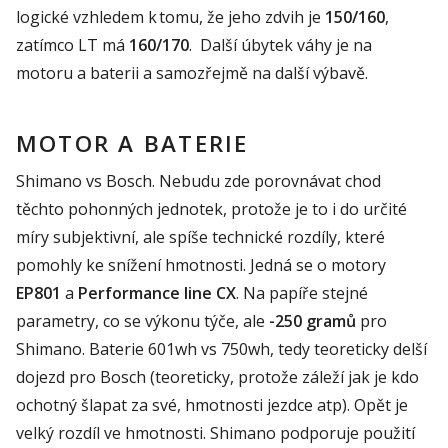
logické vzhledem k tomu, že jeho zdvih je
150/160
,
zatímco LT má
160/170
. Další úbytek váhy je na
motoru a baterii a samozřejmě na další výbavě.
MOTOR A BATERIE
Shimano vs Bosch. Nebudu zde porovnávat chod
těchto pohonných jednotek, protože je to i do určité
míry subjektivní, ale spíše technické rozdíly, které
pomohly ke snížení hmotnosti. Jedná se o motory
EP801
a
Performance line CX
. Na papíře stejné
parametry, co se výkonu týče, ale
-250 gramů
pro
Shimano. Baterie 601wh vs 750wh, tedy teoreticky delší
dojezd pro Bosch (teoreticky, protože záleží jak je kdo
ochotný šlapat za své, hmotnosti jezdce atp). Opět je
velký rozdíl ve hmotnosti. Shimano podporuje použití