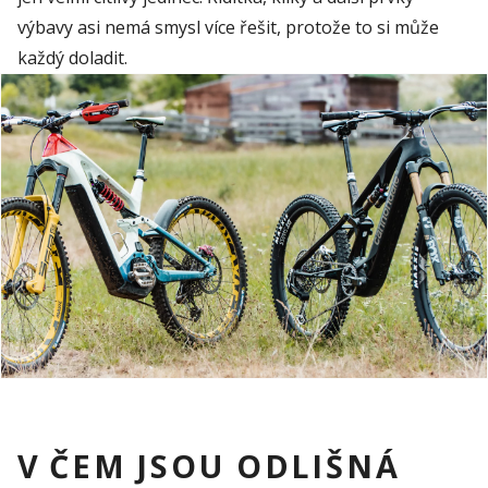
vý
b
avy asi nemá smys
l
více řešit, protože to si může
každý doladit
.
V ČEM JSOU ODLIŠNÁ