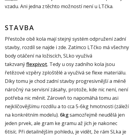
vzadu. Ani jedna z těchto možností není u LTčka.
STAVBA
Přestože obě kola mají stejný systém odpružení zadní
stavby, rozdíl se najde i zde. Zatímco LTčko má všechny
body otáčení na ložiscích, SLko využívá
takzvaný
flexpivot
. Tedy u osy zadního kola jsou
řetězové vzpěry zploštělé a využívá se flexe materiálu.
Díky tomu je chod zadní stavby progresivnější a méně
náročný na servisní zásahy, protože, kde nic není, není
potřeba nic měnit. Zároveň to napomáhá tomu asi
nejklíčovějšímu rozdílu a to cca 5-6kg hmotnosti (záleží
na konkrétním modelu).
6kg
samozřejmě neudělá jen
jeden prvek, ale gram ke gramu až jich je nakonec
6tisíc. Při detailnějším pohledu, je vidět, že rám SLka je