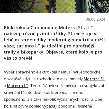
08.08.2024
Elektrokola Cannondale Moterra SL a LT
nabízejí různé jízdní zážitky. SL exceluje v
lehčím terénu díky moderní geometrii a nižší
váze, zatímco LT je ideální pro náročnější
traily a bikeparky. Objevte, které kolo je pro
vás to pravé!
Výběr správného elektrokola nemusí být jednoduché,
obzvláště když se rozhodujete mezi modely
Moterra
SL
a
Moterra
LT
. Tento článek se zaměřuje na subjektivní
srovnání těchto dvou kol, které mají mnoho
společného, ale také několik významných rozdílů. Obě
kola na první pohled vypadají podobně, nicméně