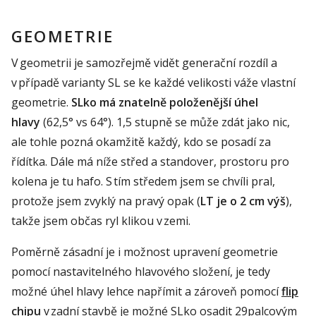
GEOMETRIE
V geometrii je samozřejmě vidět generační rozdíl a
v případě varianty SL se ke každé velikosti váže vlastní
geometrie.
SLko má znatelně položenější úhel
hlavy
(62,5° vs 64°). 1,5 stupně se může zdát jako nic,
ale tohle pozná okamžitě každý, kdo se posadí za
řídítka. Dále má níže střed a standover, prostoru pro
kolena je tu hafo.
S tím středem jsem se chvíli pral,
protože jsem zvyklý na pravý opak (
LT je o 2 cm výš
),
takže jsem občas ryl klikou v zemi
.
Poměrně zásadní je i možnost upravení geometrie
pomocí nastavitelného hlavového složení, je tedy
možné úhel hlavy lehce napřímit a zároveň pomocí
flip
chipu
v zadní stavbě je možné SLko osadit 29palcovým