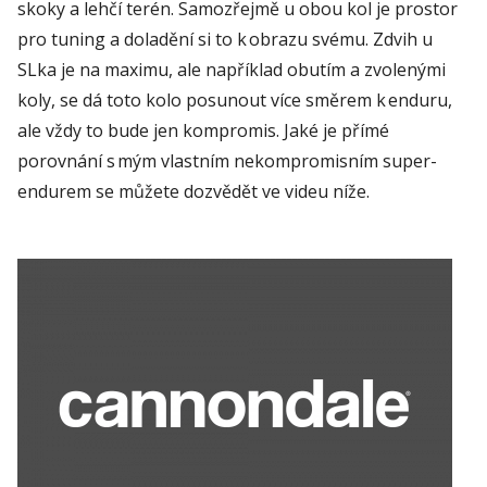
skoky
a lehčí terén. Samozřejmě u obou kol je prostor
pro
tuning
a doladění si to k obrazu svému
.
Zdvih u
SLka
je na maximu, ale například obutím
a zvolenými
koly, se dá toto kolo posunout více směrem k
enduru
,
ale vždy to bude jen kompromis.
Jaké je přímé
porovnání s mým vlastním nekompromisním
super
-
endurem se můžete
dozvědět ve videu níže.