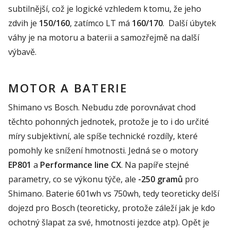
subtilnější, což je logické vzhledem k tomu, že jeho
zdvih je
150/160
, zatímco LT má
160/170
. Další úbytek
váhy je na motoru a baterii a samozřejmě na další
výbavě.
MOTOR A BATERIE
Shimano vs Bosch. Nebudu zde porovnávat chod
těchto pohonných jednotek, protože je to i do určité
míry subjektivní, ale spíše technické rozdíly, které
pomohly ke snížení hmotnosti. Jedná se o motory
EP801
a
Performance line CX
. Na papíře stejné
parametry, co se výkonu týče, ale
-250 gramů
pro
Shimano. Baterie 601wh vs 750wh, tedy teoreticky delší
dojezd pro Bosch (teoreticky, protože záleží jak je kdo
ochotný šlapat za své, hmotnosti jezdce atp). Opět je