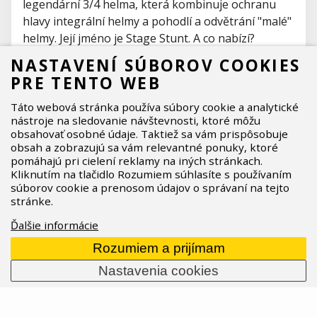
legendární 3/4 helma, která kombinuje ochranu
hlavy integrální helmy a pohodlí a odvětrání "malé"
helmy. Její jméno je Stage Stunt. A co nabízí?
23.06.2026
Prečítať celý článok
NASTAVENÍ SÚBOROV COOKIES
PRE TENTO WEB
Táto webová stránka používa súbory cookie a analytické
nástroje na sledovanie návštevnosti, ktoré môžu
obsahovať osobné údaje. Taktiež sa vám prispôsobuje
obsah a zobrazujú sa vám relevantné ponuky, ktoré
pomáhajú pri cielení reklamy na iných stránkach.
Kliknutím na tlačidlo Rozumiem súhlasíte s používaním
súborov cookie a prenosom údajov o správaní na tejto
stránke.
Ďalšie informácie
Rozumiem a prijímam
Nastavenia cookies