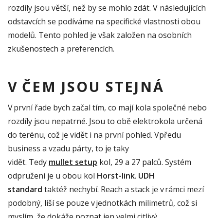
rozdíly
jsou větší, než by se mohlo zdát
. V následujících
odstavcích se podíváme na specifické vlastnosti obou
modelů
.
Tento pohled je však založen na osobních
zkušenostech a preferencích
.
V ČEM JSOU STEJNÁ
V první řade
bych začal tím, co mají kola společné nebo
rozdíly jsou nepatrné.
J
sou to obě elektrokola určená
do terénu, což je vidět i na první pohled.
V
předu
business a vzadu
párty
, to je taky
vidět.
Tedy
mullet
setup
kol, 29 a 27 palců.
Systém
odpružení je u obou kol
Horst-link
.
UDH
standard
taktéž nechybí.
Reach
a
stack
je v rámci mezí
podob
n
ý,
liší
se pouze v jednotkách milimetrů, což si
myslím, že dokáže poznat jen velmi citlivý