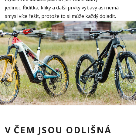
jedinec.
Ř
í
dítka, kliky a další prvky vý
b
avy asi nemá
smys
l
více řešit, protože to si může každý doladit
.
V ČEM JSOU ODLIŠNÁ