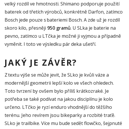
velký rozdíl ve hmotnosti. Shimano podporuje použití
baterek od třetích výrobců, konkrétně Darfon, zatímco
Bosch jede pouze s bateriemi Bosch. A zde už je rozdíl
skoro kilo, přesněji
950 gramů
. U SLka je baterie na
pevno, zatímco u LTčka je možné ji vyjmou a případně
vyměnit. I toto ve výsledku pár deka ušetří.
JAKÝ JE ZÁVĚR?
Z textu výše se může jevit, že
SLko
je kvůli váze
a
modernější geometrii lepší kolo ve všech ohledech.
Toto tvrzení by ovšem bylo
příliš
krátkozraké.
Je
potřeba se také podívat na
jakou disciplínu je kolo
určeno.
LTčko
je
ryzí
enduro
vhodnější do těžšího
terénu. Jeho revírem jsou
bikeparky
a rozbité
traťě
.
SLko
je
trailbike
. Více mu bud
e
sedět
flo
wčko
,
šejpnuté