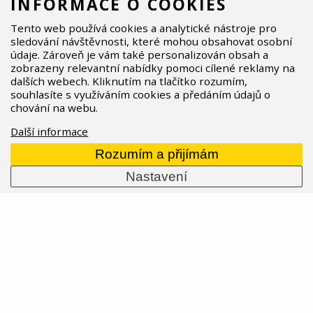
INFORMACE O COOKIES
PODOBNÉ ČLÁNKY
Tento web používá cookies a analytické nástroje pro
sledování návštěvnosti, které mohou obsahovat osobní
údaje. Zároveň je vám také personalizován obsah a
zobrazeny relevantní nabídky pomoci cílené reklamy na
dalších webech. Kliknutím na tlačítko rozumím,
souhlasíte s využíváním cookies a předáním údajů o
chování na webu.
Další informace
Rozumím a přijímám
Nastavení
Whyte Bikes: Britská trailová legenda
Hledáš kolo, které tě nepustí z trailu ani za deště,
drží linii v rozbitém rock gardenu a přitom tě