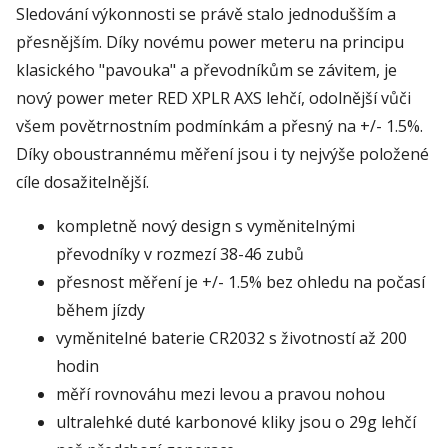
Sledování výkonnosti se právě stalo jednodušším a
přesnějším. Díky novému power meteru na principu
klasického "pavouka" a převodníkům se závitem, je
nový power meter RED XPLR AXS lehčí, odolnější vůči
všem povětrnostním podmínkám a přesný na +/- 1.5%.
Díky oboustrannému měření jsou i ty nejvýše položené
cíle dosažitelnější.
kompletně nový design s vyměnitelnými
převodníky v rozmezí 38-46 zubů
přesnost měření je +/- 1.5% bez ohledu na počasí
během jízdy
vyměnitelné baterie CR2032 s životností až 200
hodin
měří rovnováhu mezi levou a pravou nohou
ultralehké duté karbonové kliky jsou o 29g lehčí