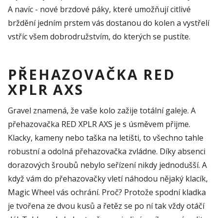
A navíc - nové brzdové páky, které umožňují citlivé
brždění jedním prstem vás dostanou do kolen a vystřelí
vstříc všem dobrodružstvím, do kterých se pustíte.
PŘEHAZOVAČKA RED
XPLR AXS
Gravel znamená, že vaše kolo zažije totální galeje. A
přehazovačka RED XPLR AXS je s úsměvem přijme.
Klacky, kameny nebo taška na letišti, to všechno tahle
robustní a odolná přehazovačka zvládne. Díky absenci
dorazových šroubů nebylo seřízení nikdy jednodušší. A
když vám do přehazovačky vletí náhodou nějaký klacík,
Magic Wheel vás ochrání. Proč? Protože spodní kladka
je tvořena ze dvou kusů a řetěz se po ní tak vždy otáčí