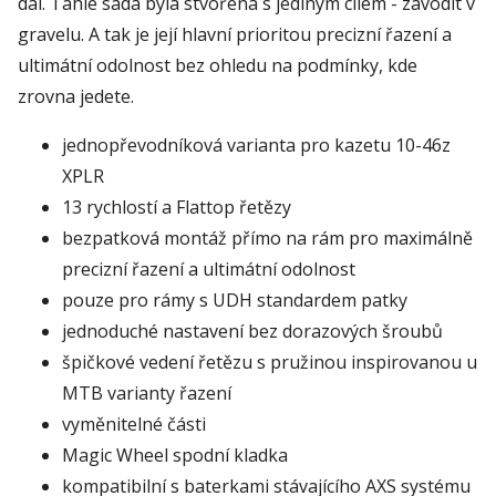
dál. Tahle sada byla stvořena s jediným cílem - závodit v
gravelu. A tak je její hlavní prioritou precizní řazení a
ultimátní odolnost bez ohledu na podmínky, kde
zrovna jedete.
jednopřevodníková varianta pro kazetu 10-46z
XPLR
13 rychlostí a Flattop řetězy
bezpatková montáž přímo na rám pro maximálně
precizní řazení a ultimátní odolnost
pouze pro rámy s UDH standardem patky
jednoduché nastavení bez dorazových šroubů
špičkové vedení řetězu s pružinou inspirovanou u
MTB varianty řazení
vyměnitelné části
Magic Wheel spodní kladka
kompatibilní s baterkami stávajícího AXS systému