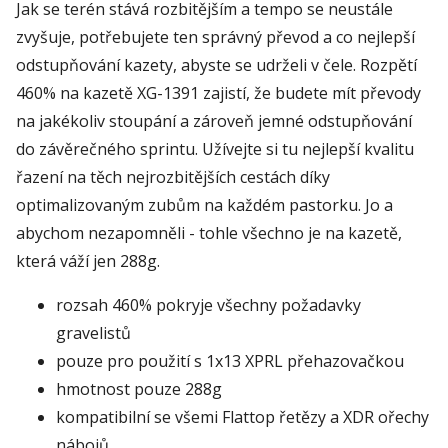
Jak se terén stává rozbitějším a tempo se neustále
zvyšuje, potřebujete ten správný převod a co nejlepší
odstupňování kazety, abyste se udrželi v čele. Rozpětí
460% na kazetě XG-1391 zajistí, že budete mít převody
na jakékoliv stoupání a zároveň jemné odstupňování
do závěrečného sprintu. Užívejte si tu nejlepší kvalitu
řazení na těch nejrozbitějších cestách díky
optimalizovaným zubům na každém pastorku. Jo a
abychom nezapomněli - tohle všechno je na kazetě,
která váží jen 288g.
rozsah 460% pokryje všechny požadavky
gravelistů
pouze pro použití s 1x13 XPRL přehazovačkou
hmotnost pouze 288g
kompatibilní se všemi Flattop řetězy a XDR ořechy
nábojů