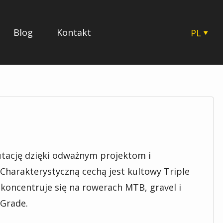
Blog
Kontakt
PL
CZ
EN
SK
HU
utację dzięki odważnym projektom i
Charakterystyczną cechą jest kultowy Triple
 koncentruje się na rowerach MTB, gravel i
 Grade.