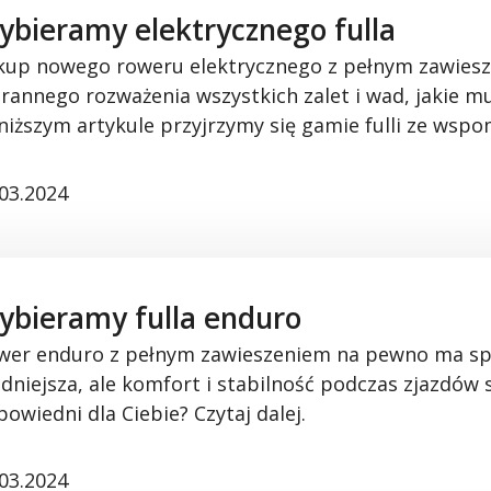
ybieramy elektrycznego fulla
kup nowego roweru elektrycznego z pełnym zawiesz
arannego rozważenia wszystkich zalet i wad, jakie mu
niższym artykule przyjrzymy się gamie
fulli
ze wspo
.03.2024
ybieramy fulla enduro
wer
enduro
z
pełnym
zawieszeniem
na
pewno
ma
sp
udniejsza
, ale komfort i
stabilność
podczas
zjazdów
powiedni
dla
Ciebie
?
C
zytaj
dalej
.
.03.2024