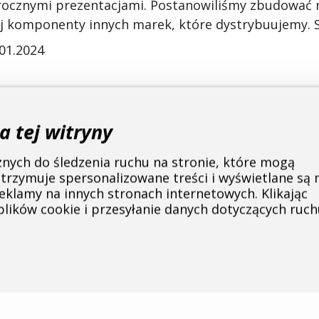
rocznymi
prezentacjami
.
Postanowiliśmy
zbudować
j
komponenty
innych
marek,
które
dystrybuujemy
.
.01.2024
ybieramy rower gravelowy
a tej witryny
tegoria
rowerów
szutrowych
staje
się
coraz
bardziej
cznych do śledzenia ruchu na stronie, które mogą
rdziej
się
na
niej
skupiają
. W
tym
artykule
przybliży
rzymuje spersonalizowane treści i wyświetlane są
eklamy na innych stronach internetowych. Klikając
zykładzie
których
postaramy
się
przybliżyć
Wam
róż
lików cookie i przesyłanie danych dotyczących ruch
.11.2023