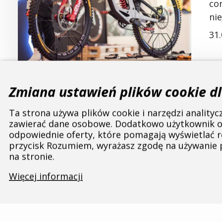
co
nie
31
W
Zmiana ustawień plików cookie dl
Ka
Ta strona używa plików cookie i narzędzi anality
ba
zawierać dane osobowe. Dodatkowo użytkownik ot
odpowiednie oferty, które pomagają wyświetlać r
pr
przycisk Rozumiem, wyrażasz zgodę na używanie p
na stronie.
30
Więcej informacji