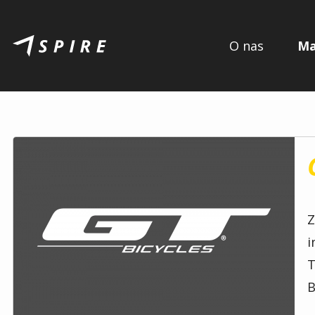
O nas
Ma
Z
i
T
B