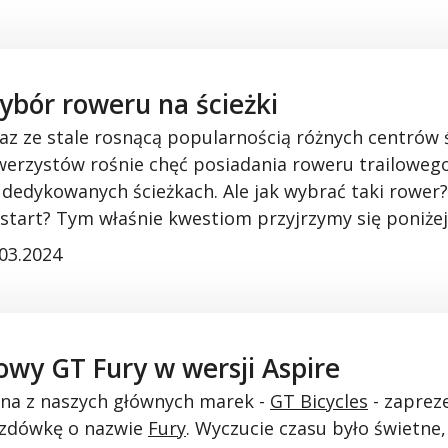
ybór roweru na ścieżki
az ze stale rosnącą popularnością różnych
centrów 
werzystów rośnie chęć posiadania roweru
trailoweg
dedykowanych
ścieżkach
.
Ale jak wybrać taki rower?
start
?
Tym właśnie kwestiom
przyjrzymy się
poniże
.03.2024
owy GT Fury w wersji Aspire
dna
z
naszych
głównych
marek -
GT Bicycles
-
zaprez
azdówkę
o
nazwie
Fury
.
Wyczucie
czasu
było
świetne