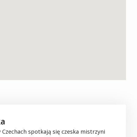
ka
w Czechach
spotkają się czeska mistrzyni