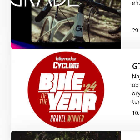
en
29
GT
Na
od
or
te
10