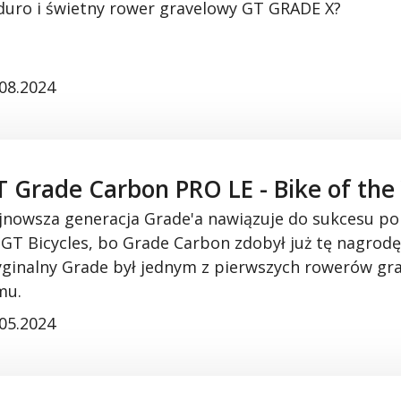
duro
i
świetny rower
gravelowy
GT GRADE X?
.08.2024
 Grade Carbon PRO LE - Bike of the
jnowsza generacja
Grade'a
nawiązuje do sukcesu pop
 GT
Bicycles
,
bo
Grade Carbon zdobył
już
tę nagrodę
yginalny Grade był jednym z pierwszych rowerów
gr
mu.
.05.2024