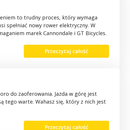
eniem to trudny proces, który wymaga
si spełniać nowy rower elektryczny.
W
maganiem marek
Cannondale
i GT
Bicycles
.
Przeczytaj całość
oro do
zaoferowania
.
Jazda
w
górę
jest
są
tego
warte
.
Wahasz
się
,
który
z nich jest
Przeczytaj całość