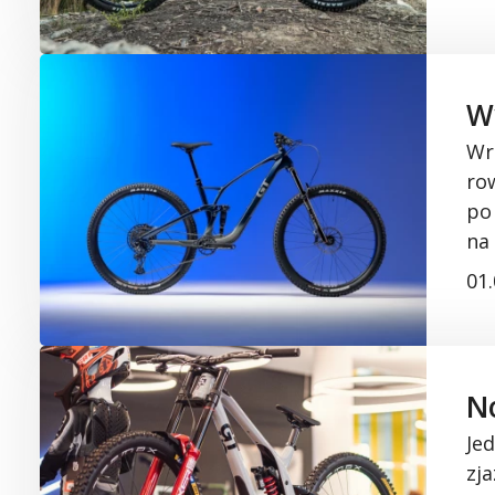
W
Wr
ro
po
na 
01
N
Je
zj