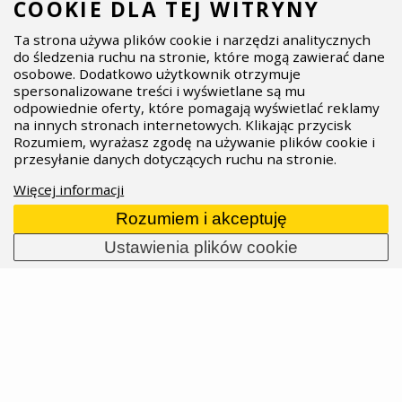
COOKIE DLA TEJ WITRYNY
jedynym dystrybutorem produktów marki Ochain
Ta strona używa plików cookie i narzędzi analitycznych
na wszystkich rynkach, na które dostarcza
do śledzenia ruchu na stronie, które mogą zawierać dane
produkty koncernu SRAM. Więcej informacji na
osobowe. Dodatkowo użytkownik otrzymuje
temat działania Ochain znajdziesz w dalszej części
spersonalizowane treści i wyświetlane są mu
artykułu.
odpowiednie oferty, które pomagają wyświetlać reklamy
na innych stronach internetowych. Klikając przycisk
28.04.2026
Przeczytaj całość
Rozumiem, wyrażasz zgodę na używanie plików cookie i
przesyłanie danych dotyczących ruchu na stronie.
Więcej informacji
Rozumiem i akceptuję
Ustawienia plików cookie