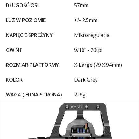
DŁUGOŚĆ OSI
57mm
LUZ W POZIOMIE
+/- 2.5mm
NAPIĘCIE SPRĘŻYNY
Mikroregulacja
GWINT
9/16" - 20tpi
ROZMIAR PLATFORMY
X-Large (79 X 94mm)
KOLOR
Dark Grey
WAGA (JEDNA STRONA)
226g