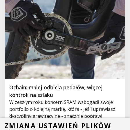
Ochain: mniej odbicia pedałów, więcej
kontroli na szlaku
W zeszłym roku koncern SRAM wzbogacił swoje
portfolio o kolejną markę, która - jeśli uprawiasz
dyscypliny grawitacyjne - znacznie poprawi
właściwości jezdne Twojego roweru. Jest to włoska
ZMIANA USTAWIEŃ PLIKÓW
marka Ochain. Firma Aspire Sports stała się