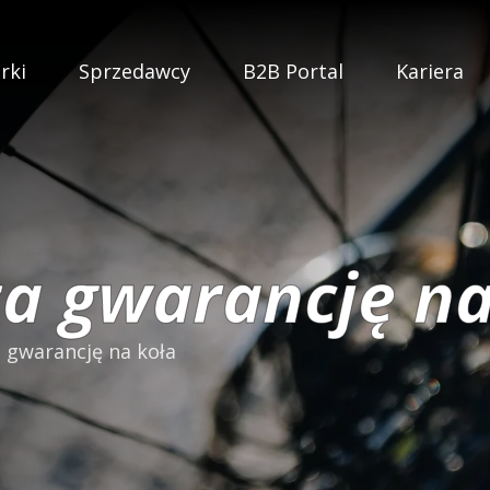
rki
Sprzedawcy
B2B Portal
Kariera
za gwarancję na
 gwarancję na koła