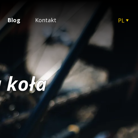
Blog
Kontakt
PL
CZ
EN
SK
HU
 koła