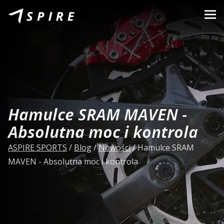
O nas
Marki
Sprzedawcy
B2B Portal
Hamulce SRAM MAVEN -
Kariera
Absolutna moc i kontrola
Blog
ASPIRE SPORTS
/
Blog
/
Nowości
/
Hamulce SRAM
MAVEN - Absolutna moc i kontrola
Kontakt
PL
CZ
|
EN
|
SK
|
HU