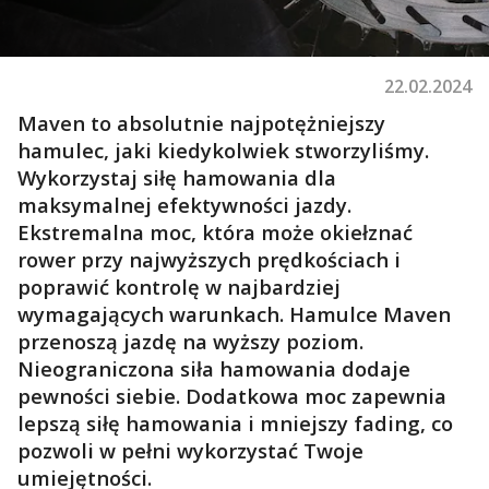
22.02.2024
Maven
to absolutnie najpotężniejszy
hamulec, jaki kiedykolwiek stworzyliśmy.
Wykorzystaj siłę hamowania dla
maksymalnej efektywności jazdy.
Ekstremalna moc, która może okiełznać
rower przy
naj
wyższych prędkościach i
poprawić kontrolę w najbardziej
wymagających warunkach. Hamulce
Maven
przenoszą jazdę na wyższy poziom.
Nieograniczona siła hamowania dodaje
pewności siebie. Dodatkowa moc zapewnia
lepszą siłę hamowania i mniejsz
y fading, co
p
ozw
oli
w pełni wykorzystać
Twoje
umiejętności.