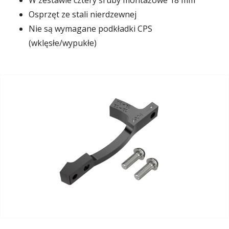
W zestawie cztery śruby montażowe 18 mm
Osprzęt ze stali nierdzewnej
Nie są wymagane podkładki CPS
(wklęsłe/wypukłe)