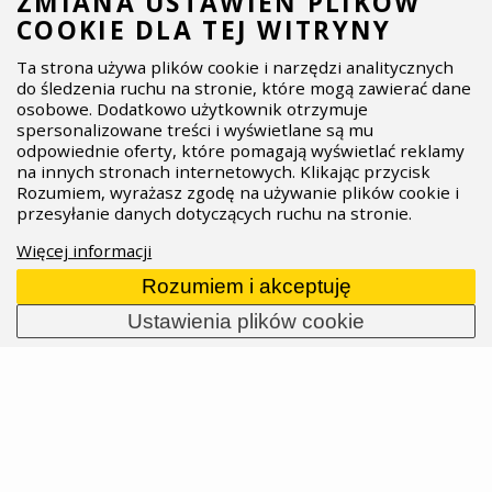
ZMIANA USTAWIEŃ PLIKÓW
Tej wiosny włoski producent butów rowerowych,
COOKIE DLA TEJ WITRYNY
siodełek, owijek oraz — od niedawna — kasków,
wypuścił sporo nowych produktów zarówno dla
Ta strona używa plików cookie i narzędzi analitycznych
do śledzenia ruchu na stronie, które mogą zawierać dane
kolarzy szosowych, gravelowych, jak i zawodników
osobowe. Dodatkowo użytkownik otrzymuje
XC. O czym będzie się mówić w peletonie w tym
spersonalizowane treści i wyświetlane są mu
roku?
odpowiednie oferty, które pomagają wyświetlać reklamy
na innych stronach internetowych. Klikając przycisk
16.04.2026
Przeczytaj całość
Rozumiem, wyrażasz zgodę na używanie plików cookie i
przesyłanie danych dotyczących ruchu na stronie.
Więcej informacji
Rozumiem i akceptuję
Ustawienia plików cookie