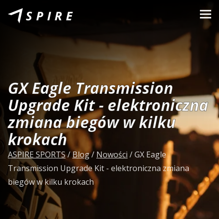
O nas
Marki
Sprzedawcy
GX Eagle Transmission
B2B Portal
Upgrade Kit - elektroniczna
zmiana biegów w kilku
Kariera
krokach
Blog
ASPIRE SPORTS
/
Blog
/
Nowości
/
GX Eagle
Kontakt
Transmission Upgrade Kit - elektroniczna zmiana
biegów w kilku krokach
PL
CZ
|
EN
|
SK
|
HU