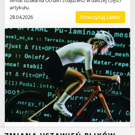
temat działania Ochain znajdziesz w dalszej części
artykułu.
28.04.2026
Przeczytaj całość
Ferox, Lyra i Kyros - nowości Fizik na 2026