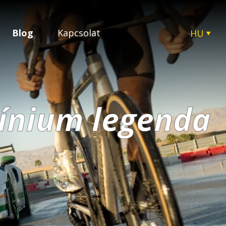
Blog
Kapcsolat
HU
CZ
EN
SK
PL
ínium legenda