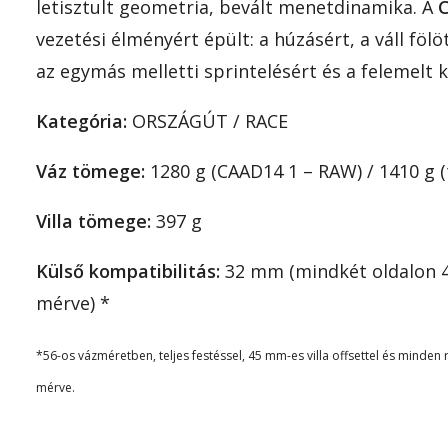
letisztult geometria, bevált menetdinamika. A
vezetési élményért épült: a húzásért, a váll fölöt
az egymás melletti sprintelésért és a felemelt k
Kategória:
ORSZÁGÚT / RACE
Váz tömege:
1280 g (CAAD14 1 – RAW) / 1410 g (
Villa tömege:
397 g
Külső kompatibilitás:
32 mm (mindkét oldalon 4
mérve) *
*56-os vázméretben, teljes festéssel, 45 mm-es villa offsettel és minden 
mérve.