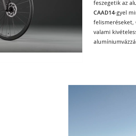
feszegetik az a
CAAD14
-gyel mi
felismeréseket,
valami kivételes
alumíniumvázzá. 