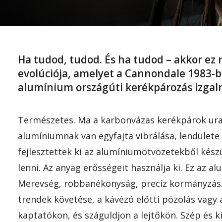
Ha tudod, tudod. És ha tudod – akkor ez n
evolúciója, amelyet a Cannondale 1983-ban
alumínium országúti kerékpározás izgal
Természetes. Ma a karbonvázas kerékpárok ural
alumíniumnak van egyfajta vibrálása, lendülete
fejlesztettek ki az alumíniumötvözetekből kész
lenni. Az anyag erősségeit használja ki. Ez az 
Merevség, robbanékonyság, precíz kormányzás. L
trendek követése, a kávézó előtti pózolás vagy 
kaptatókon, és száguldjon a lejtőkön. Szép és k