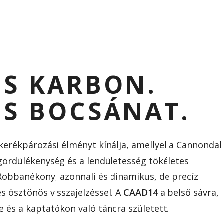
CS KARBON.
S BOCSÁNAT.
kerékpározási élményt kínálja, amellyel a Cannonda
 gördülékenység és a lendületesség tökéletes
Robbanékony, azonnali és dinamikus, de precíz
s ösztönös visszajelzéssel. A
CAAD14
a belső sávra, 
e és a kaptatókon való táncra született.