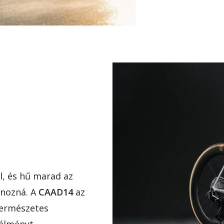
ál, és hű marad az
ánozná. A
CAAD14
az
természetes