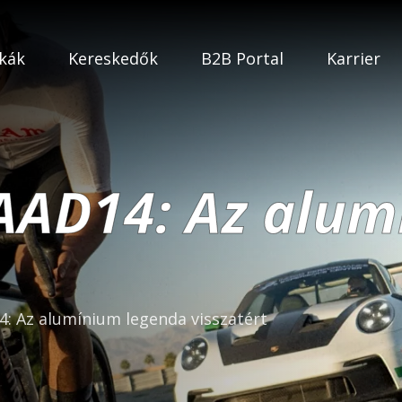
kák
Kereskedők
B2B Portal
Karrier
AAD14: Az alum
: Az alumínium legenda visszatért