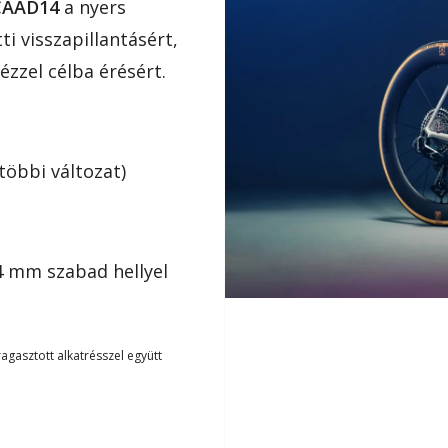
CAAD14
a nyers
ti visszapillantásért,
ézzel célba érésért.
többi változat)
 mm szabad hellyel
ragasztott alkatrésszel együtt