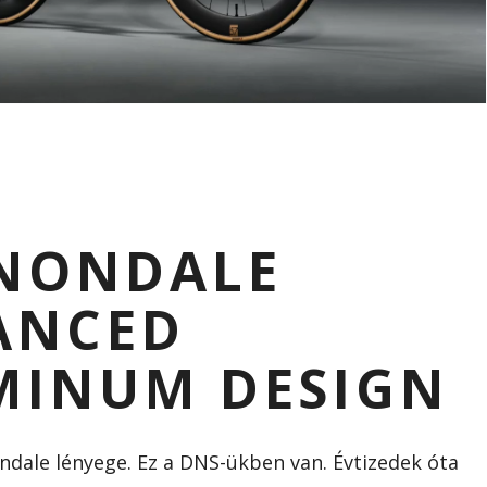
NONDALE
ANCED
MINUM DESIGN
dale lényege. Ez a DNS-ükben van. Évtizedek óta