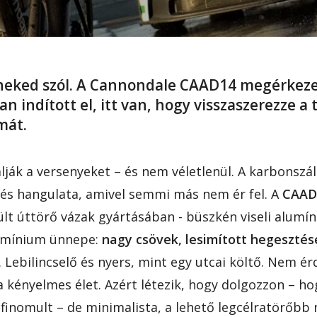
eked szól. A C
annondale CAAD14
megérkezet
 indított el, itt van, hogy visszaszerezze a 
mát.
ják a versenyeket – és nem véletlenül. A karbonszá
 és hangulata, amivel semmi más nem ér fel. A
CAAD
ült úttörő vázak gyártásában - büszkén viseli alum
alumínium ünnepe:
nagy csövek, lesimított hegesztés
ebilincselő és nyers, mint egy utcai költő. Nem ér
a kényelmes élet. Azért létezik, hogy dolgozzon – h
ifinomult – de minimalista, a lehető legcélratörőbb 