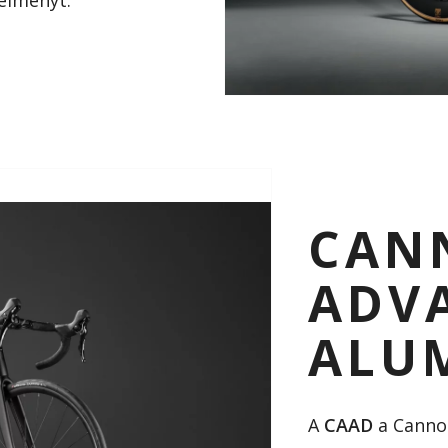
élményt.
CAN
ADV
ALU
A
CAAD
a Cannon