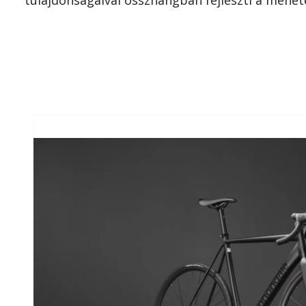
tulajdonságaival összhangban fejleszti a menet