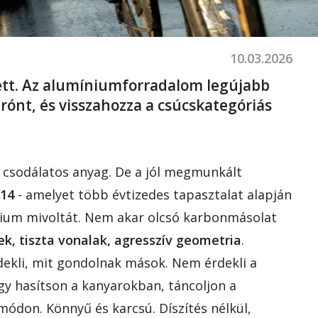
10.03.2026
t. Az alumíniumforradalom legújabb
trónt, és visszahozza a csúcskategóriás
l csodálatos anyag. De a jól megmunkált
14
- amelyet több évtizedes tapasztalat alapján
ínium mivoltát. Nem akar olcsó karbonmásolat
ek, tiszta vonalak, agresszív geometria
.
dekli, mit gondolnak mások. Nem érdekli a
ogy hasítson a kanyarokban, táncoljon a
módon. Könnyű és karcsú. Díszítés nélkül,