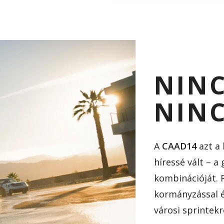
NIN
NINC
A
CAAD14
azt a 
híressé vált – a
kombinációját. 
kormányzással é
városi sprintekr