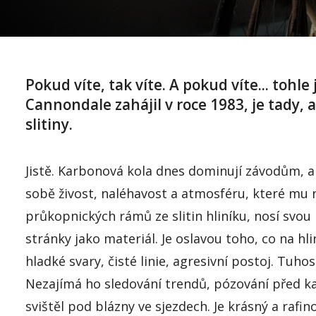
Pokud víte, tak víte. A pokud víte... toh
Cannondale zahájil v roce 1983, je tady, a
slitiny.
Jistě. Karbonová kola dnes dominují závodům, a
sobě živost, naléhavost a atmosféru, které mu 
průkopnických rámů ze slitin hliníku, nosí svou 
stránky jako materiál. Je oslavou toho, co na h
hladké svary, čisté linie, agresivní postoj. Tuhos
Nezajímá ho sledování trendů, pózování před kav
svištěl pod blázny ve sjezdech. Je krásný a raf