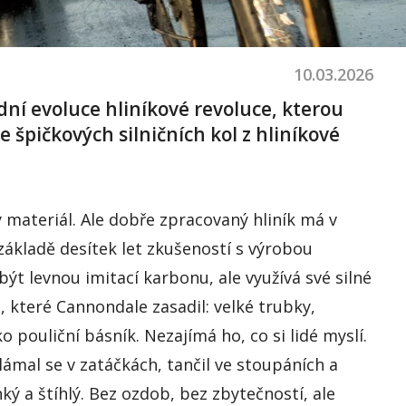
10.03.2026
ední evoluce hliníkové revoluce, kterou
e špičkových silničních kol z hliníkové
materiál. Ale dobře zpracovaný hliník má v
ákladě desítek let zkušeností s výrobou
ýt levnou imitací karbonu, ale využívá své silné
 které Cannondale zasadil: velké trubky,
ko pouliční básník. Nezajímá ho, co si lidé myslí.
ámal se v zatáčkách, tančil ve stoupáních a
ký a štíhlý. Bez ozdob, bez zbytečností, ale