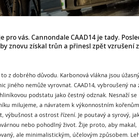
le je pro vás. Cannondale CAAD14 je tady. Posl
by znovu získal trůn a přinesl zpět vzrušení z
 to z dobrého důvodu. Karbonová vlákna jsou úžasný 
nic jiného nemůže vyrovnat. CAAD14, vybroušený na z
hliníkovou podstatu jako čestný odznak. Nesnaží se b
liníku milujeme, a návratem k výkonnostním kořenům,
t, výbušnost a ostrost řízení. Je poutavý a syrový, ja
árnou nebo pohodlný život. Žije proto, aby makal, l
inovaný, ale minimalistickým, účelovým způsobem. Leh