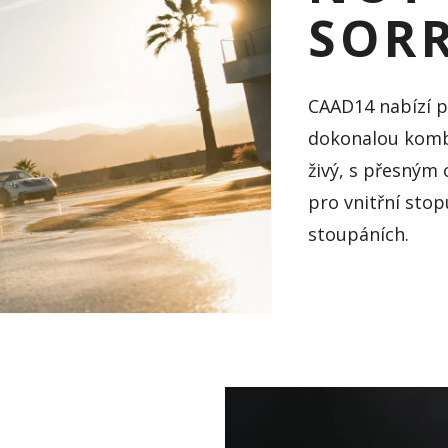
SORR
CAAD14 nabízí po
dokonalou kombin
živý, s přesným 
pro vnitřní sto
stoupáních.