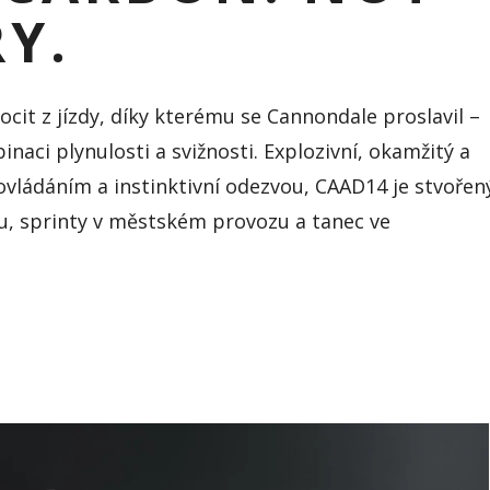
Y.
cit z jízdy, díky kterému se Cannondale proslavil –
aci plynulosti a svižnosti. Explozivní, okamžitý a
ovládáním a instinktivní odezvou, CAAD14 je stvořen
pu, sprinty v městském provozu a tanec ve