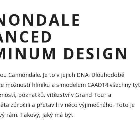
NONDALE
ANCED
MINUM DESIGN
ou Cannondale. Je to v jejich DNA. Dlouhodobě
ce možností hliníku a s modelem CAAD14 všechny ty
eností, poznatků, vítězství v Grand Tour a
ěta zúročili a přetavili v něco výjimečného. Toto je
vý rám. Takový, jaký má být.