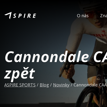
O nás
Zn
Cannondale CA
zpět
ASPIRE SPORTS
/
Blog
/
Novinky
/
Cannondale CAAD