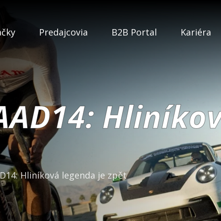
ačky
Predajcovia
B2B Portal
Kariéra
AD14: Hliníkov
14: Hliníková legenda je zpět