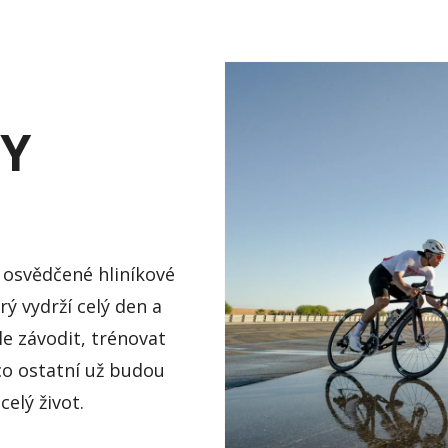
BY
 osvědčené hliníkové
ý vydrží celý den a
le závodit, trénovat
co ostatní už budou
elý život.