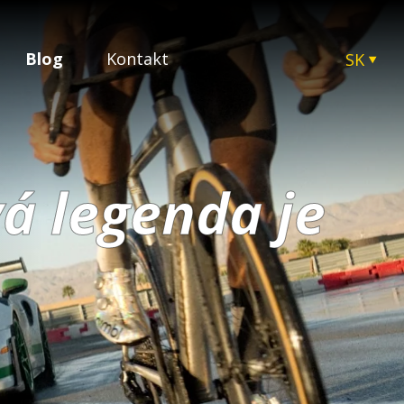
Blog
Kontakt
SK
CZ
EN
HU
PL
á legenda je