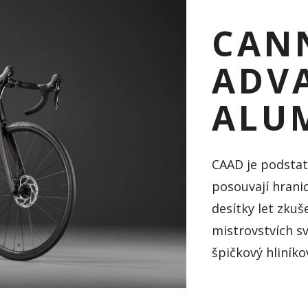
CAN
ADV
ALU
CAAD je podstat
posouvají hrani
desítky let zkuš
mistrovstvích sv
špičkový hliníko