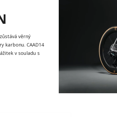
N
 zůstává věrný
ary karbonu. CAAD14
zážitek v souladu s