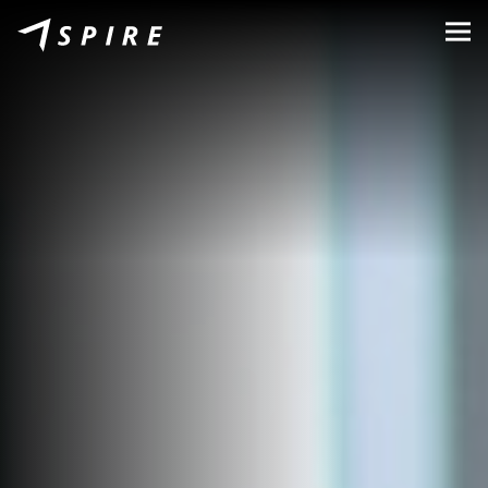
O nás
Značky
Predajcovia
B2B Portal
Kariéra
Blog
Kontakt
SK
CZ
|
EN
|
HU
|
PL