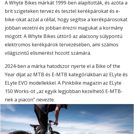
A Whyte Bikes márkát 1999-ben alapították, és azóta a
brit szigeteken tervez és tesztel kerékpárokat és e-
bike-okat azzal a céllal, hogy segítse a kerékpárosokat
jobban vezetni és jobban érezni magukat a kormány
mögött. A Whyte Bikes úttörő az alacsony súlypontú
elektromos kerékpárok tervezésében, ami számos
világszintű elismerést hozott számára.
2024-ben a márka hatodszor nyerte el a Bike of the
Year díjat az MTB és E-MTB kategóriákban az ELyte és
ELyte EVO modellekkel. A Pinkbike magazin az ELyte
150 Works-öt „az egyik legjobban kezelhető E-MTB-
nek a piacon" nevezte.