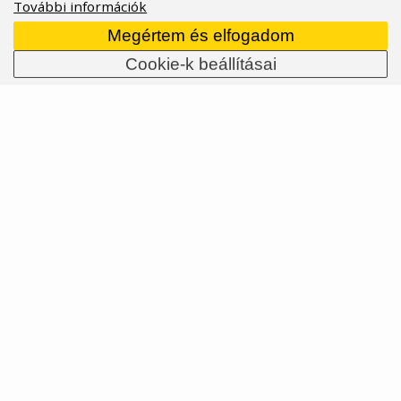
További információk
Megértem és elfogadom
Cookie-k beállításai
Ferox, Lyra és Kyros - Fizik 2026 újdonságai
Az olasz cipő‑, nyereg‑, bandázs‑ és most már
fejvédőgyártó idén tavasszal keményen odatette
magát: egy rakás új cuccot dobtak piacra, nemcsak
országútisoknak, hanem gravel ridereknek és XC
versenyzőknek is. Szóval mi az amire fel fogja idén
mindenki felkapni a fejét a mezőnyben?