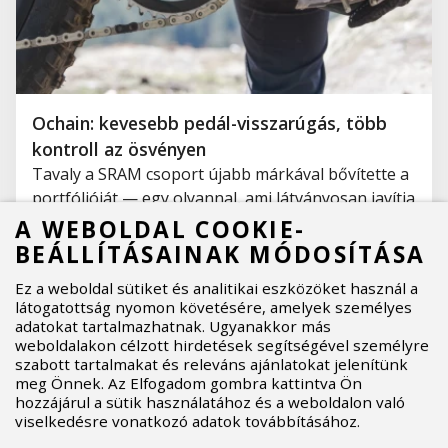
Ochain: kevesebb pedál-visszarúgás, több
kontroll az ösvényen
Tavaly a SRAM csoport újabb márkával bővítette a
portfólióját — egy olyannal, ami látványosan javítja
a bringa viselkedését, ha gravity szakágakban
A WEBOLDAL COOKIE-
mozogsz otthon. Ez a márka az olasz Ochain, és az
BEÁLLÍTÁSAINAK MÓDOSÍTÁSA
Aspire Sports lett az egyedüli disztribútor minden
Ez a weboldal sütiket és analitikai eszközöket használ a
olyan piacon, ahová a SRAM termékeit szállítja. Az
látogatottság nyomon követésére, amelyek személyes
Ochain működéséről bővebben a cikkben
adatokat tartalmazhatnak. Ugyanakkor más
olvashatsz.
weboldalakon célzott hirdetések segítségével személyre
szabott tartalmakat és releváns ajánlatokat jelenítünk
28.04.2026
Több info
meg Önnek. Az Elfogadom gombra kattintva Ön
hozzájárul a sütik használatához és a weboldalon való
viselkedésre vonatkozó adatok továbbításához.