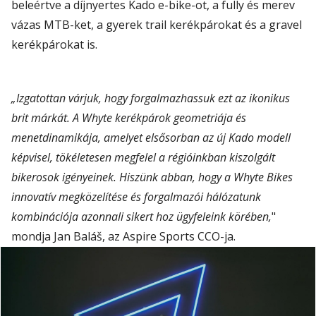
beleértve a díjnyertes Kado e-bike-ot, a fully és merev
vázas MTB-ket, a gyerek trail kerékpárokat és a gravel
kerékpárokat is.
„Izgatottan várjuk, hogy forgalmazhassuk ezt az ikonikus
brit márkát. A Whyte kerékpárok geometriája és
menetdinamikája, amelyet elsősorban az új Kado modell
képvisel, tökéletesen megfelel a régióinkban kiszolgált
bikerosok igényeinek. Hiszünk abban, hogy a Whyte Bikes
innovatív megközelítése és forgalmazói hálózatunk
kombinációja azonnali sikert hoz ügyfeleink körében,
"
mondja Jan Baláš, az Aspire Sports CCO-ja.