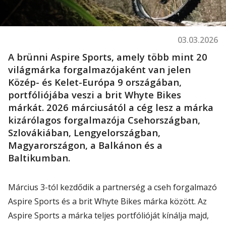
03.03.2026
A brünni Aspire Sports, amely több mint 20
világmárka forgalmazójaként van jelen
Közép- és Kelet-Európa 9 országában,
portfóliójába veszi a brit Whyte Bikes
márkát. 2026 márciusától a cég lesz a márka
kizárólagos forgalmazója Csehországban,
Szlovákiában, Lengyelországban,
Magyarországon, a Balkánon és a
Baltikumban.
Március 3-tól kezdődik a partnerség a cseh forgalmazó
Aspire Sports és a brit Whyte Bikes márka között. Az
Aspire Sports a márka teljes portfólióját kínálja majd,