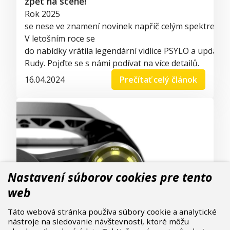
zpět na scéně!
Rok 2025
se
nese
ve
znamení
novinek
napříč
celým
spektrem
a
V
letošním
roce
se
do
nabídky
vrátila
legendární
vidlice
PSYLO
a
updatu
Rudy. Pojďte se s
námi
podívat
na
více
detailů
.
16.04.2024
Prečítať celý článok
Nastavení súborov cookies pre tento
web
Táto webová stránka používa súbory cookie a analytické
nástroje na sledovanie návštevnosti, ktoré môžu