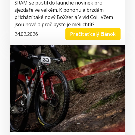
SRAM se pustil do launche novinek pro
sjezdaře ve velkém. K pohonu a brzdám
přichází také nový BoXXer a Vivid Coil. Včem
jsou nové a proč byste je měli chtít?
24.02.2026
Prečítať celý článok