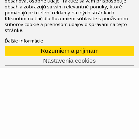
obsahovať osobné údaje. Taktiež sa vám prispôsobuje
obsah a zobrazujú sa vám relevantné ponuky, ktoré
pomáhajú pri cielení reklamy na iných stránkach.
RockShox Flight Attendant pro XC
Kliknutím na tlačidlo Rozumiem súhlasíte s používaním
súborov cookie a prenosom údajov o správaní na tejto
Po dlouhém testování a ladění je to konečně
stránke.
tady. Rock
Shox
odhalil novou verzi
Ďalšie informácie
svého
Flight
Attendantu
pro použití na XC
kolech.
Flight
Attendant
se stal součástí
Rozumiem a prijímam
ekosystému AXS. Jak vše funguje? Čtěte dále.
Nastavenia cookies
12.03.2024
Prečítať celý článok