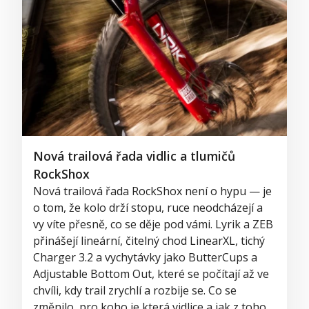
Nová trailová řada vidlic a tlumičů
RockShox
Nová trailová řada RockShox není o hypu — je
o tom, že kolo drží stopu, ruce neodcházejí a
vy víte přesně, co se děje pod vámi. Lyrik a ZEB
přinášejí lineární, čitelný chod LinearXL, tichý
Charger 3.2 a vychytávky jako ButterCups a
Adjustable Bottom Out, které se počítají až ve
chvíli, kdy trail zrychlí a rozbije se. Co se
změnilo, pro koho je která vidlice a jak z toho