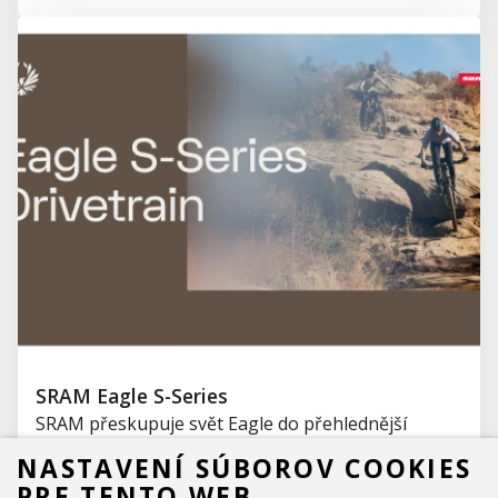
SRAM Eagle S-Series
SRAM přeskupuje svět Eagle do přehlednější
podoby:
Eagle S‑Series
. Tři jasné řady
S100, S200 a
NASTAVENÍ SÚBOROV COOKIES
S500
pokrývají vše od odolného základu přes
PRE TENTO WEB