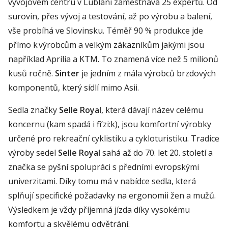
vývojovém centru v Lublani zaměstnává 25 expertů. Od
surovin, přes vývoj a testování, až po výrobu a balení,
vše probíhá ve Slovinsku. Téměř 90 % produkce jde
přímo k výrobcům a velkým zákazníkům jakými jsou
například Aprilia a KTM. To znamená více než 5 milionů
kusů ročně.
Sinter
je jedním z mála výrobců brzdových
komponentů, který sídlí mimo Asii.
Sedla značky
Selle Royal
, která dávají název celému
koncernu (kam spadá i fi’zi:k), jsou komfortní výrobky
určené pro rekreační cyklistiku a cykloturistiku. Tradice
výroby sedel
Selle Royal
sahá až do 70. let 20. století a
značka se pyšní spolupráci s předními evropskými
univerzitami. Díky tomu má v nabídce sedla, která
splňují specifické požadavky na ergonomii žen a mužů.
Výsledkem je vždy příjemná jízda díky vysokému
komfortu a skvělému odvětrání.