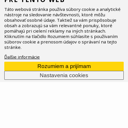
výkonnou mechaniku až po bezdrátové
AXS
— a
hlavně zjednodušují výběr při upgradu i servisu. Co
Táto webová stránka používa súbory cookie a analytické
nástroje na sledovanie návštevnosti, ktoré môžu
přesně se mění, pro koho je která řada a na co si
obsahovať osobné údaje. Taktiež sa vám prispôsobuje
dát pozor u kompatibility?
obsah a zobrazujú sa vám relevantné ponuky, ktoré
07.04.2026
Prečítať celý článok
pomáhajú pri cielení reklamy na iných stránkach.
Kliknutím na tlačidlo Rozumiem súhlasíte s používaním
súborov cookie a prenosom údajov o správaní na tejto
stránke.
Ďalšie informácie
Rozumiem a prijímam
Nastavenia cookies
ASPIRE SPORTS
/
Blog
/
Novinky
/
ASPIRE SPORTS se stává od
května 2024 distributorem značek SINTER a Selle Royal
MENU
O nás
Značky