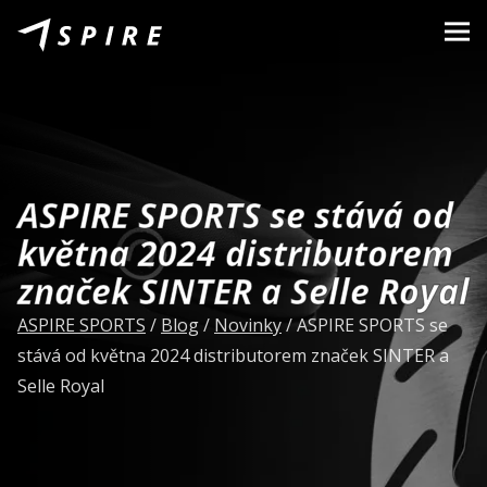
O nás
Značky
Predajcovia
ASPIRE SPORTS se stává od
B2B Portal
května 2024 distributorem
Kariéra
značek SINTER a Selle Royal
Blog
ASPIRE SPORTS
/
Blog
/
Novinky
/
ASPIRE SPORTS se
stává od května 2024 distributorem značek SINTER a
Kontakt
Selle Royal
SK
CZ
|
EN
|
HU
|
PL