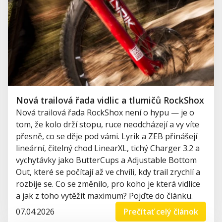
Nová trailová řada vidlic a tlumičů RockShox
Nová trailová řada RockShox není o hypu — je o
tom, že kolo drží stopu, ruce neodcházejí a vy víte
přesně, co se děje pod vámi. Lyrik a ZEB přinášejí
lineární, čitelný chod LinearXL, tichý Charger 3.2 a
vychytávky jako ButterCups a Adjustable Bottom
Out, které se počítají až ve chvíli, kdy trail zrychlí a
rozbije se. Co se změnilo, pro koho je která vidlice
a jak z toho vytěžit maximum? Pojďte do článku.
07.04.2026
Prečítať celý článok