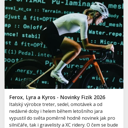
Ferox, Lyra a Kyros - Novinky Fizik 2026
Italský výrobce treter, sedel, omotávek a od
nedávné doby i helem během letošního jara
vypustil do světa poměrně hodně novinek jak pro
silničáře, tak i gravelisty a XC ridery. O čem se bude