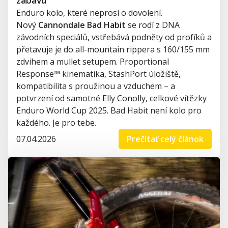
Enduro kolo, které neprosí o dovolení.
Nový
Cannondale Bad Habit
se rodí z DNA
závodních speciálů, vstřebává podněty od profíků a
přetavuje je do all-mountain rippera s 160/155 mm
zdvihem a mullet setupem. Proportional
Response™ kinematika, StashPort úložiště,
kompatibilita s proužinou a vzduchem – a
potvrzení od samotné Elly Conolly, celkové vítězky
Enduro World Cup 2025. Bad Habit není kolo pro
každého. Je pro tebe.
07.04.2026
Prečítať celý článok