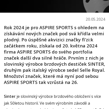
20.05.2024
R
ok 2024
je pro
ASPIRE SPORTS
s ohledem na
získávání nových značek pod svá křídla velmi
plodný
.
Po úspěšné akvizici značky
fi’zi:k
začátkem roku
, získal
a
od
20
. května
2024
firma
ASPIRE
SPORTS do svého portfolia
značek další dva silné hráče. Prvním z nich je
slovinský výrobce brzdových destiček
SINTER
,
druhým pak italský výrobce sedel
Selle
Royal
.
Množství značek, které má nyní pod sebou
ASPIRE SPORTS tak vzrůstá na
26
.
Sinter
je slovinský výrobce brzdového obložení s více
jak 50letou historií. Ve svém výrobním závodě a