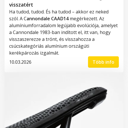
visszatért
Ha tudod, tudod. És ha tudod – akkor ez neked
szól. A C
annondale CAAD14
megérkezett. Az
alumíniumforradalom legújabb evolúciója, amelyet
a Cannondale 1983-ban indított el, itt van, hogy
visszaszerezze a trónt, és visszahozza a
csúcskategóriás alumínium országúti
kerékpározás izgalmát.
10.03.2026
Több info