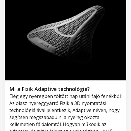
Mi a Fizik Adaptive technológia?
Elég
egy nyeregben töltött nap után
i
fájó fenékből!
Az olasz nyereggyártó
Fizik
a
3D nyomtatási
technológiájával
jelentkezik
,
Adaptive
néven
, hogy
segítsen
megszabadulni
a nyereg
okozt
a
kellemetlen
fájdalomtól. Hogyan működik az