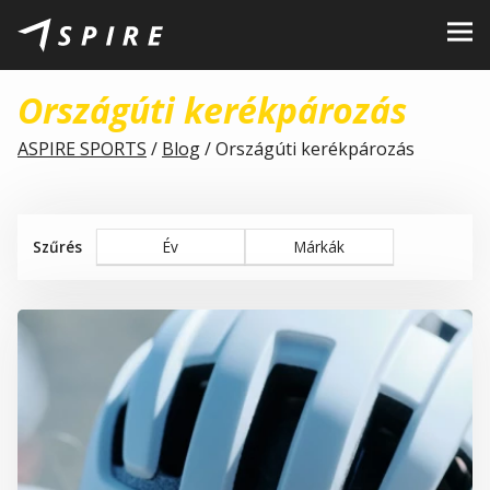
Rólunk
Országúti kerékpározás
Márkák
ASPIRE SPORTS
/
Blog
/
Országúti kerékpározás
Kereskedők
B2B Portal
Szűrés
Év
Márkák
Karrier
Blog
Kapcsolat
HU
CZ
|
EN
|
SK
|
PL