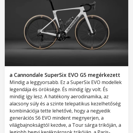
a Cannondale SuperSix EVO G5 megérkezett
Mindig a leggyorsabb. Ez a SuperSix EVO modellek
legendája és öröksége. És mindig így volt. És
mindig így lesz. A hatékony aerodinamika, az
alacsony súly és a szinte telepatikus kezelhetőség
kombinációja tette lehetővé, hogy a negyedik
generációs S6 EVO mindent megnyerjen, a
világbajnokságtól kezdve, a Tour sárga trikóján, a
legjobb hegyi kerékpárosok trikóján, a Paris-