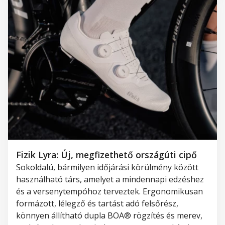
Fizik Lyra: Új, megfizethető országúti cipő
Sokoldalú, bármilyen időjárási körülmény között
használható társ, amelyet a mindennapi edzéshez
és a versenytempóhoz terveztek. Ergonomikusan
formázott, lélegző és tartást adó felsőrész,
könnyen állítható dupla BOA® rögzítés és merev,