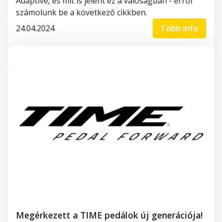
Adaptive
, és mit is jelent ez
a
való
ság
ban
-
e
rr
ő
l
számolunk be
a következő cikkben.
24.04.2024
Több info
Megérkezett a TIME pedálok új generációja!