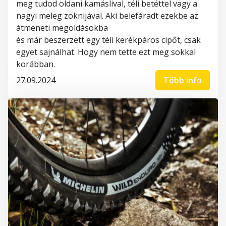
meg tudod oldani
kamáslival
, téli betéttel vagy a
nagyi meleg zoknijával. Aki belefáradt ezekbe az
átmeneti megoldásokba
és
már
beszerzett
egy
téli
kerékpáros
cipőt, csak
egyet
sajnálhat
. Hogy nem
tette ezt meg
sokkal
korábban.
27.09.2024
Több info