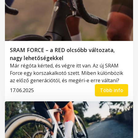
SRAM FORCE – a RED olcsóbb változata,
nagy lehetőségekkel
Már régóta kérted, és végre itt van. Az új SRAM
Force egy korszakalkotó szett. Miben különbözik
az előző generációtól, és megéri-e erre váltani?
17.06.2025
Több info