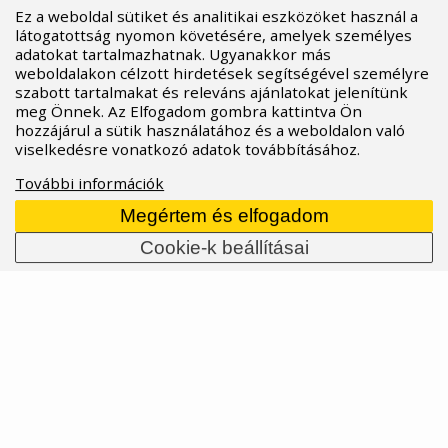
Ez a weboldal sütiket és analitikai eszközöket használ a
látogatottság nyomon követésére, amelyek személyes
adatokat tartalmazhatnak. Ugyanakkor más
weboldalakon célzott hirdetések segítségével személyre
A Peaty's tömlőnélküli rendszer beállítása
szabott tartalmakat és releváns ajánlatokat jelenítünk
meg Önnek. Az Elfogadom gombra kattintva Ön
gyorsan és egyszerűen
hozzájárul a sütik használatához és a weboldalon való
A legtöbb m
odern
kerékpár
már
viselkedésre vonatkozó adatok továbbításához.
alapszereltségben
tubeless
felnikkel és
További információk
valószínűleg
tubeless
külsőkkel érkezik.
Ennek
ellenére
általában belső
vel
és közönséges
Megértem és elfogadom
felni
szalaggal felszerelve jutnak el új
Cookie-k beállításai
tulajdonosaikhoz, amelyek nem alkalmasak a
tubeless
használatra
. A brit
Peaty's
márka segíthet
ebben a kérdésben
, hiszen
a
tubeless
rendszerekhez is
komplett megoldásokat kínál.
Mai cikkünkben bemutatjuk, hogyan
tudod
saját
magadnak
elvégezni a
tubeless
átalakítást
és mi
mindenre van szükséged hozzá.
26.02.2024
Több info