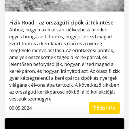
Fizik Road - az országúti cipők áttekintése
Ahhoz, hogy maximálisan kiélvezhess minden
egyes bringázást, fontos, hogy jól érezd magad.
Ezért fontos a kerékpáros cipő és a nyereg
megfelelő megválasztása. Az érintkezési pontok,
amelyek összekötnek téged a kerékpárral, és
jelentősen befolyásolják, hogyan érzed magad a
kerékpáron, és hogyan irányítod azt. Az olasz
fi'zi:k
gyár kétségtelenül a kerékpáros cipők és nyergek
világának élvonalába tartozik. A következő cikkben
az országúti kerékpároscipőkből álló kollekcióját
vesszük szemügyre.
09.05.2024
Több info