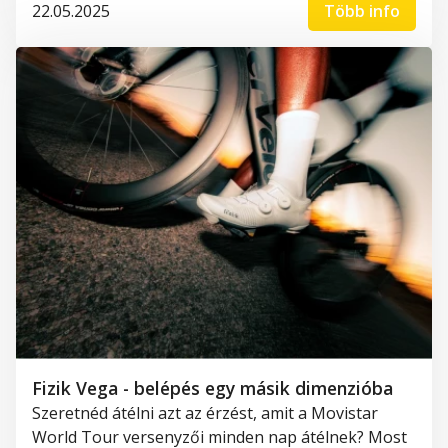
22.05.2025
Több info
Fizik Vega - belépés egy másik dimenzióba
Szeretnéd átélni azt az érzést, amit a Movistar
World Tour versenyzői minden nap átélnek? Most