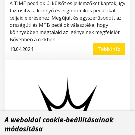
A TIME pedálok
új külsőt és jellemzőket
kaptak,
így
biztosítva
a
könnyű és ergonomikus pedálokat
céljai
d
eléréséhez.
Megújult
és egyszerűs
ödött
a
z
országúti
és MTB pedálok választék
a
, hogy
könnyebben
megtaláld
az igényeinek megfelelő
t
.
Bővebben a cikkben.
18.04.2024
Több info
A weboldal cookie-beállításainak
módosítása