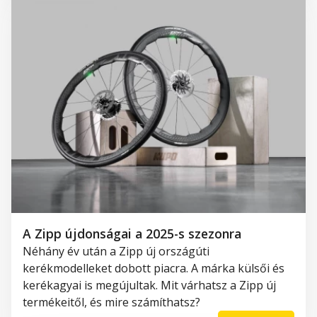
A Zipp újdonságai a 2025-s szezonra
Néhány év után a Zipp új országúti
kerékmodelleket dobott piacra. A márka külsői és
kerékagyai is megújultak. Mit várhatsz a Zipp új
termékeitől, és mire számíthatsz?