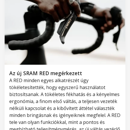
Az új SRAM RED megérkezett
A RED minden egyes alkatrészét úgy
tökéletesítették, hogy egyszerű használatot
biztosítsanak. A tökéletes fékhatás és a kényelmes
ergonómia, a finom első váltás, a teljesen vezeték
nélküli kapcsolat és a kibővített áttétel választék
minden bringásnak és igényeiknek megfelel. A RED
tele van olyan funkciókkal, mint a pontos és
megbízható teljesítménymérés, az új váltás vezérlő