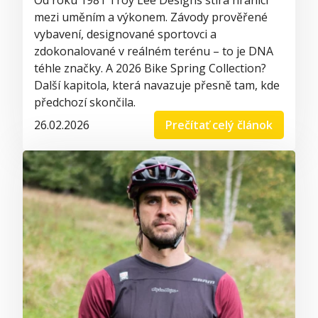
Od roku 1981 Troy Lee Designs stírá hranici
mezi uměním a výkonem. Závody prověřené
vybavení, designované sportovci a
zdokonalované v reálném terénu – to je DNA
téhle značky. A 2026 Bike Spring Collection?
Další kapitola, která navazuje přesně tam, kde
předchozí skončila.
26.02.2026
Prečítať celý článok