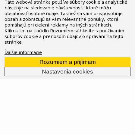
Táto webová stránka používa súbory cookie a analytické
nabídce opravdu velké množství oblečení
nástroje na sledovanie návštevnosti, ktoré môžu
rozdělených podle vašeho jezdeckého
obsahovať osobné údaje. Taktiež sa vám prispôsobuje
obsah a zobrazujú sa vám relevantné ponuky, ktoré
zaměření. Ať už jste závodník nebo se vozíte
pomáhajú pri cielení reklamy na iných stránkach.
jen tak pro zábavu, v TLD na vás mysleli. A my
Kliknutím na tlačidlo Rozumiem súhlasíte s používaním
se rozhodli vám výběr usnadnit právě tímto
súborov cookie a prenosom údajov o správaní na tejto
přehledem.
stránke.
02.04.2024
Prečítať celý článok
Ďalšie informácie
Rozumiem a prijímam
Nastavenia cookies