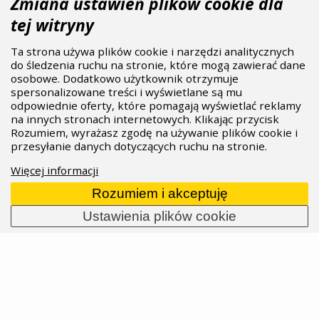
Zmiana ustawień plików cookie dla
czy po prostu jeździsz dla przyjemności, TLD
tej witryny
ma Cię na uwadze. Postanowiliśmy ułatwić Ci
wybór dzięki temu przeglądowi.
Ta strona używa plików cookie i narzędzi analitycznych
do śledzenia ruchu na stronie, które mogą zawierać dane
02.04.2024
Przeczytaj całość
osobowe. Dodatkowo użytkownik otrzymuje
spersonalizowane treści i wyświetlane są mu
odpowiednie oferty, które pomagają wyświetlać reklamy
na innych stronach internetowych. Klikając przycisk
Rozumiem, wyrażasz zgodę na używanie plików cookie i
przesyłanie danych dotyczących ruchu na stronie.
Więcej informacji
Rozumiem i akceptuję
Ustawienia plików cookie