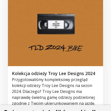
Kolekcja odzieży Troy Lee Designs 2024
Przygotowaliśmy kompleksowy przegląd
kolekcji odzieży Troy Lee Designs na sezon
2024. Dlaczego? Troy Lee Designs ma
naprawdę świetną gamę odzieży podzielonej
zgodnie z Twoim ukierunkowaniem na jazdę.
Niezależnie od tego, czy jesteś zawodnikiem,