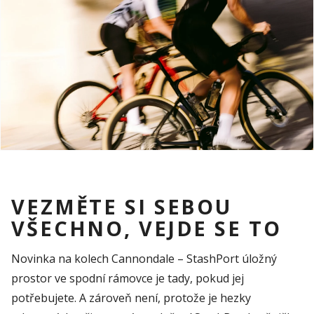
VEZMĚTE SI SEBOU
VŠECHNO, VEJDE SE TO
Novinka
na
kolech
Cannondale –
StashPort
úložný
prostor
ve
spodní
rámovce
je
tady
,
pokud
jej
potřebujete
. A
zároveň
není
,
protože
je
hezky