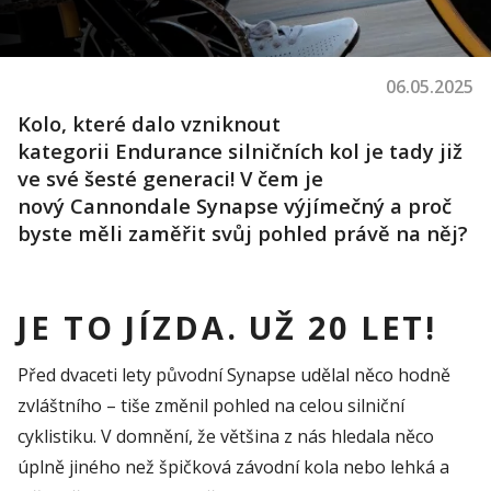
06.05.2025
Kolo, které dalo vzniknout
kategorii
Endurance
silničních kol je tady již
ve své šesté generaci! V čem je
nový
Cannondale
Synapse
výjímečný
a proč
byste měli zaměřit svůj pohled právě na něj?
JE TO JÍZDA. UŽ 20 LET!
Před dvaceti lety původní Synapse udělal něco hodně
zvláštního – tiše změnil pohled na celou silniční
cyklistiku. V domnění, že většina z nás hledala něco
úplně jiného než špičková závodní kola nebo lehká a