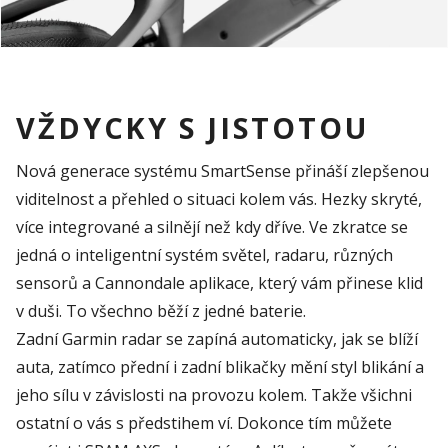
VŽDYCKY S JISTOTOU
Nová generace systému
SmartSense
přináší zlepšenou
viditelnost a přehled o situaci kolem vás. Hezky skryté,
více integrované a
silnějí
než kdy dříve. Ve zkratce se
jedná o inteligentní systém světel, radaru,
různých
sensorů a
Cannondale
aplikace, který vám přinese klid
v duši. To všechno běží z jedné bateri
e.
Zadní
Garmin
radar se zapíná automaticky, jak se blíží
auta, zatímco přední i zadní blikačky mění styl blikání a
jeho sílu v závislosti na provozu kolem. Takže všichni
ostatní o vás s předstihem ví. Dokonce tím můžete