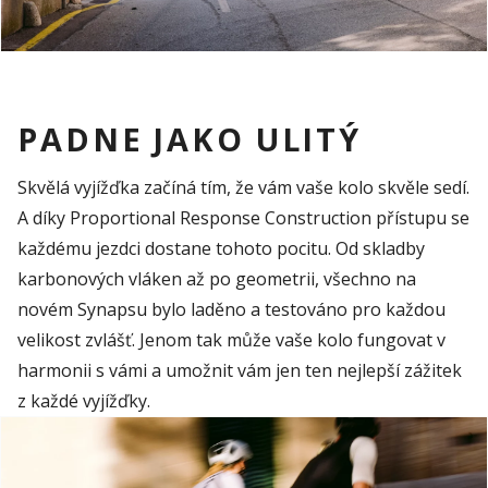
PADNE JAKO ULITÝ
Skvělá
vyjížďka
začíná
tím
,
že
vám
vaše
kolo
skvěle
sedí
.
A díky
Proportional Response Construction
přístupu
se
každému
jezdci
dostane
tohoto
pocitu
. Od
skladby
karbonových
vláken
až
po
geometrii
,
všechno
na
novém
Synapsu
bylo
laděno
a
testováno
pro
každou
velikost
zvlášť
.
Jenom
tak
může
vaše
kolo
fungovat
v
harmonii
s
vámi
a
umožnit
vám
jen
ten
nejlepší
zážitek
z
každé
vyjížďky
.