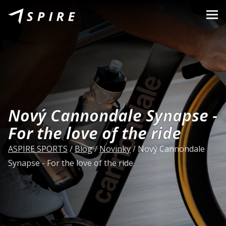
O nás
Značky
Predajcovia
B2B Portal
Nový Cannondale Synapse -
Kariéra
For the love of the ride
Blog
ASPIRE SPORTS
/
Blog
/
Novinky
/
Nový Cannondale
Synapse - For the love of the ride
Kontakt
SK
CZ
|
EN
|
HU
|
PL