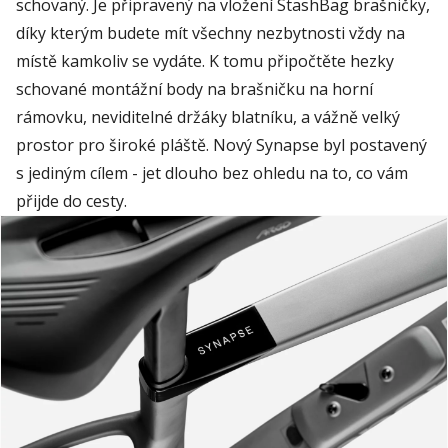
schovaný
. Je
připravený
na
vložení
StashBag
brašničky
,
díky
kterým
budete
mít
všechny
nezbytn
osti
vždy
na
místě
kamkoliv
se
vydáte
. K
tomu
připočtěte
hezky
schované
montážní
body
na
brašničku
na
horní
rámovku
,
neviditelné
držáky
blatníku
, a
vážně
velký
prostor
pro
široké
pláště
. Nový Sy
napse
byl
postavený
s
jediným
cílem
- jet
dlouho
bez
ohledu
na
to, co
vám
přijde
do
cesty
.