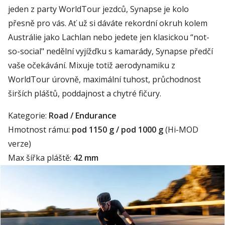
jeden z party WorldTour jezdců, Synapse je kolo
přesně pro vás. Ať už si dáváte rekordní okruh kolem
Austrálie jako Lachlan nebo jedete jen klasickou “not-
so-social" nedělní vyjížďku s kamarády, Synapse předčí
vaše očekávání. Mixuje totiž aerodynamiku z
WorldTour úrovně, maximální tuhost, průchodnost
širších pláštů, poddajnost a chytré fičury.
Kategorie:
Road / Endurance
Hmotnost rámu:
pod 1150 g / pod 1000 g
(Hi-MOD
verze)
Max šířka pláště:
42 mm