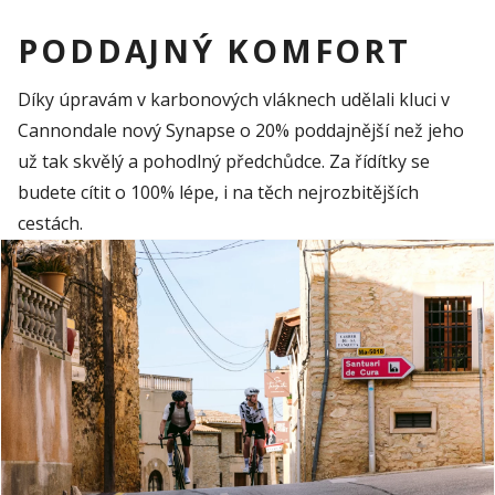
PODDAJNÝ KOMFORT
Díky
úpravám
v
karbonových
vláknech
udělali
kluci
v
Cannondale
nový
Synapse o 20%
poddajnější
než
jeho
už
tak
skvělý
a
pohodlný
předchůdce
. Za
řídítky
se
budete
cítit
o 100%
lépe
,
i
na
těch
nejrozbitějších
cestách
.