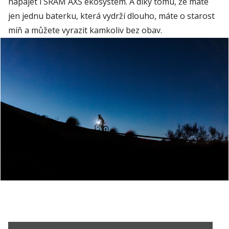
na
pájet i SRAM AXS ekosystém. A díky tomu, že máte
jen jednu baterku, která vydrží dlouho
, máte o starost
míň a můžete vyrazit kamkoliv bez obav.