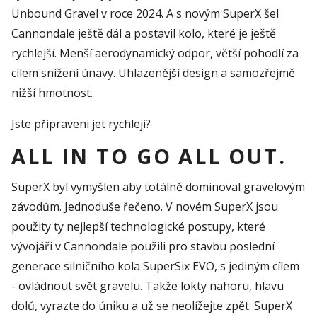
Unbound Gravel v roce 2024. A s novým SuperX šel
Cannondale ještě dál a postavil kolo, které je ještě
rychlejší. Menší aerodynamický odpor, větší pohodlí za
cílem snížení únavy. Uhlazenější design a samozřejmě
nižší hmotnost.
Jste připraveni jet rychleji?
ALL IN TO GO ALL OUT.
SuperX byl vymyšlen aby totálně dominoval gravelovým
závodům. Jednoduše řečeno. V novém SuperX jsou
použity ty nejlepší technologické postupy, které
vývojáři v Cannondale použili pro stavbu poslední
generace silničního kola SuperSix EVO, s jediným cílem
- ovládnout svět gravelu. Takže lokty nahoru, hlavu
dolů, vyrazte do úniku a už se neolížejte zpět. SuperX