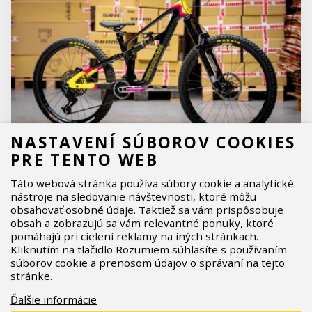
NASTAVENÍ SÚBOROV COOKIES
PRE TENTO WEB
Cannondale Bad Habit - parťák na celodenní
Táto webová stránka používa súbory cookie a analytické
nástroje na sledovanie návštevnosti, ktoré môžu
zábavu
obsahovať osobné údaje. Taktiež sa vám prispôsobuje
Enduro kolo, které neprosí o dovolení.
obsah a zobrazujú sa vám relevantné ponuky, ktoré
Nový
Cannondale Bad Habit
se rodí z DNA
pomáhajú pri cielení reklamy na iných stránkach.
závodních speciálů, vstřebává podněty od profíků a
Kliknutím na tlačidlo Rozumiem súhlasíte s používaním
súborov cookie a prenosom údajov o správaní na tejto
přetavuje je do all-mountain rippera s 160/155 mm
stránke.
zdvihem a mullet setupem. Proportional
Response™ kinematika, StashPort úložiště,
Ďalšie informácie