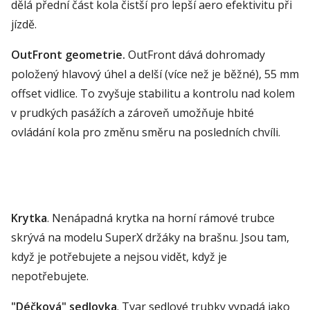
dělá přední část kola čistší pro lepší aero efektivitu při
jízdě.
OutFront geometrie.
OutFront dává dohromady
položený hlavový úhel a delší (více než je běžné), 55 mm
offset vidlice. To zvyšuje stabilitu a kontrolu nad kolem
v prudkých pasážích a zároveň umožňuje hbité
ovládání kola pro změnu směru na posledních chvíli.
Krytka
. Nenápadná krytka na horní rámové trubce
skrývá na modelu SuperX držáky na brašnu. Jsou tam,
když je potřebujete a nejsou vidět, když je
nepotřebujete.
"Déčková" sedlovka
.
Tvar sedlové trubky vypadá jako