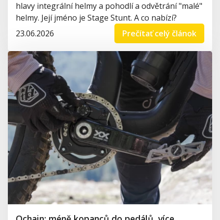
hlavy integrální helmy a pohodlí a odvětrání "malé"
helmy. Její jméno je Stage Stunt. A co nabízí?
23.06.2026
Prečítať celý článok
Ochain: méně kopanců do pedálů, více