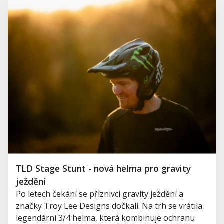
TLD Stage Stunt - nová helma pro gravity
ježdění
Po letech čekání se příznivci gravity ježdění a
značky Troy Lee Designs dočkali. Na trh se vrátila
legendární 3/4 helma, která kombinuje ochranu