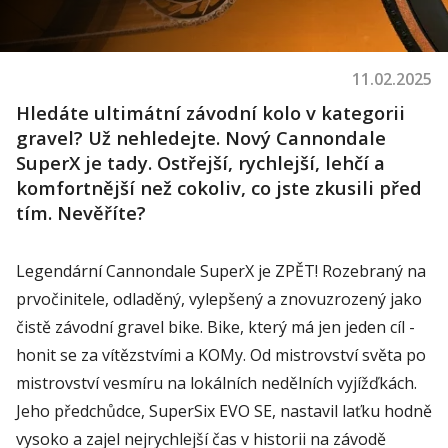
11.02.2025
Hledáte ultimátní závodní kolo v kategorii
gravel? Už nehledejte. Nový Cannondale
SuperX je tady. Ostřejší, rychlejší, lehčí a
komfortnější než cokoliv, co jste zkusili před
tím. Nevěříte?
Legendární Cannondale SuperX je ZPĚT! Rozebraný na
prvočinitele, odladěný, vylepšený a znovuzrozený jako
čistě závodní gravel bike. Bike, který má jen jeden cíl -
honit se za vítězstvími a KOMy. Od mistrovství světa po
mistrovství vesmíru na lokálních nedělních vyjížďkách.
Jeho předchůdce, SuperSix EVO SE, nastavil laťku hodně
vysoko a zajel nejrychlejší čas v historii na závodě