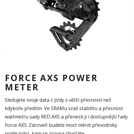
FORCE AXS POWER
METER
Sledujete svoje data z jízdy s větší přesností než
kdykoliv předtím. Ve SRAMu vzali stabilitu a přesnost
wattmetru sady RED AXS a přenesli ji i dostupnější řady
Force AXS. Zároveň budete moct měnit převodníky
podle toho, kam se zrovna chystáte.