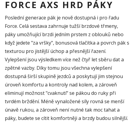
FORCE AXS HRD PÁKY
Poslední generace pák je nově dostupná i pro řadu
Force. Celá sestava zahrnuje tužší brzdové třmeny,
páky umožňující brzdi jedním prstem z oblouků nebo
když jedete "za vršky", bonusová tlačítka a povrch pák s
texturou pro jistější úchop a přesnější řazení.
Vylepšení jsou výsledkem více než čtyř let sběru dat a
zpětné vazby. Díky tomu jsou všechna vylepšení
dostupná širší skupině jezdců a poskytují jim stejnou
úroveň komfortu a kontroly nad kolem, a zároveň
eliminují možnost "cvaknutí" se pákou do ruky při
tvrdém brždění. Méně vynaložené síly rovná se menší
únavě rukou, a zároveň není nutné tak moc tahat a
páky, budete se cítit komfortněji a brzdy budou silnější.