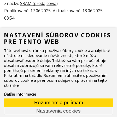
Značky:
SRAM (
predajcovia
)
Publikované:
17.06.2025
, Aktualizované:
18.06.2025
08:54
NASTAVENÍ SÚBOROV COOKIES
PRE TENTO WEB
Táto webová stránka používa súbory cookie a analytické
NAJBLIŽŠÍ PREDAJCOVIA
nástroje na sledovanie návštevnosti, ktoré môžu
SRAM
obsahovať osobné údaje. Taktiež sa vám prispôsobuje
obsah a zobrazujú sa vám relevantné ponuky, ktoré
pomáhajú pri cielení reklamy na iných stránkach.
Kliknutím na tlačidlo Rozumiem súhlasíte s používaním
súborov cookie a prenosom údajov o správaní na tejto
stránke.
Ďalšie informácie
Rozumiem a prijímam
Nastavenia cookies