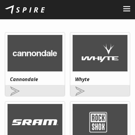
O nas
Marki
Sprzedawcy
B2B Portal
Kariera
Cannondale
Whyte
Blog
Kontakt
PL
CZ
|
EN
|
SK
|
HU