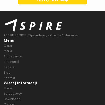
ASPIRE SPORTS
/
Sprzedawcy
/
Czechy
/
Liberecký
Menu
O nas
Marki
Sprzedawcy
B2B Portal
Kariera
Blog
Kontakt
Więcej informacji
Marki
Sprzedawcy
Downloads
Cookie