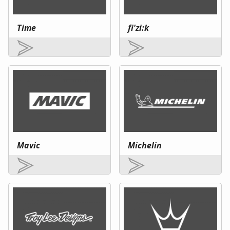
Time
fi'zi:k
Mavic
Michelin